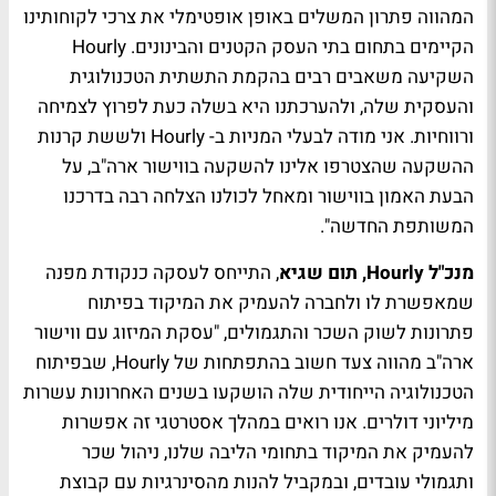
המהווה פתרון המשלים באופן אופטימלי את צרכי לקוחותינו
הקיימים בתחום בתי העסק הקטנים והבינונים. Hourly
השקיעה משאבים רבים בהקמת התשתית הטכנולוגית
והעסקית שלה, ולהערכתנו היא בשלה כעת לפרוץ לצמיחה
ורווחיות. אני מודה לבעלי המניות ב- Hourly ולששת קרנות
ההשקעה שהצטרפו אלינו להשקעה בווישור ארה"ב, על
הבעת האמון בווישור ומאחל לכולנו הצלחה רבה בדרכנו
המשותפת החדשה".
מנכ"ל Hourly, תום שגיא
, התייחס לעסקה כנקודת מפנה
שמאפשרת לו ולחברה להעמיק את המיקוד בפיתוח
פתרונות לשוק השכר והתגמולים, "עסקת המיזוג עם ווישור
ארה"ב מהווה צעד חשוב בהתפתחות של Hourly, שבפיתוח
הטכנולוגיה הייחודית שלה הושקעו בשנים האחרונות עשרות
מיליוני דולרים. אנו רואים במהלך אסטרטגי זה אפשרות
להעמיק את המיקוד בתחומי הליבה שלנו, ניהול שכר
ותגמולי עובדים, ובמקביל להנות מהסינרגיות עם קבוצת