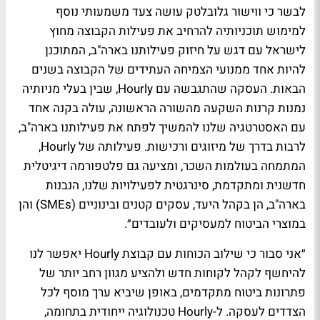
לבשר כי ווישור גלובלטק עושה צעד משמעותי נוסף
למימוש תוכניותיה להרחיב את פעילות הקבוצה מחוץ
לישראל עם דגש על חיזוק פעילותנו בארה"ב, המתוכנן
להיות אחד ממנועי הצמיחה העתידים של הקבוצה בשנים
הבאות. העסקה שהתגבשה עם Hourly, שבין בעלי מניותיה
נמנות קרנות השקעה מהשורה הראשונה, עולה בקנה אחד
עם האסטרטגיה שלנו להמשיך לפתח את פעילותנו בארה"ב,
לרבות בדרך של מיזוגים ורכישות. פעילותה של Hourly,
המתמחה בעולמות השכר, ומציעה גם פלטפורמה דיגיטלית
חדשנית ומתקדמת, סינרגטית לפעילויות שלנו, הנבנות
בארה"ב, הן בקהל היעד, עסקים קטנים ובינוניים (SMEs) והן
במוצרי הביטוח למעסיקים ולעובדים״.
״אני סבור כי שילוב הכוחות עם קבוצת Hourly יאפשר לנו
להיחשף לקהל לקוחות חדש ולהציע מגוון רחב יותר של
פתרונות ביטוח מתקדמים, באופן שיביא ערך מוסף לכל
הצדדים לעסקה. ל-Hourly טכנולוגיה ייחודית בתחומה,