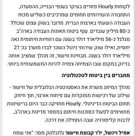
לקוחות Hourly פזורים בעיקר בענפי הבנייה, ההסעדה,
התחבורה והשירותים תחומים שמרכיבים כשליש מכוח
העבודה השעתי בארצות הברית. מדובר בשוק עצום שכולל
כ-80 מיליון עובדים. ענף ביטוח תאונות העבודה בארה"ב
מגלגל כ-56 מיליארד דולר בשנה עם רווחיות חיתומית נאה
יחסית, ואילו שוק שירותי ניהול השכר לבדו מוערך בכ־21
מיליארד דולר בשנה. מבחינת ווישור, זה מהלך שמציב אותה
בדיוק במקום שבו הצמיחה צפויה להיות המשמעותית ביותר.
מחברים בין ביטוח לטכנולוגיה
מהלך המיזוג משרת את האסטרטגיה הגלובלית של ווישור -
שילוב של רכישות ממוקדות עם פיתוח אורגני, תוך חיזוק
תחום הביטוח הדיגיטלי. Hourly מחזיקה כבר היום ברישיונות
מתאימים לפעול כסוכנות חיתום במספר מדינות בארה"ב,
לרבות קליפורניה שבה התחילה את דרכה.
אמיל וינשל, יו"ר קבוצת ווישור
גלובלטק מסר: "אני שמח