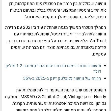
ווישור, שכוללות בין היתר את הטכנולוגיות המתקדמות, וכן
את הידע והניסיון המקצועי והניהולי בכלל ובתחום הביטוח
בפרט, אליהם נחשפנו במהלך התקופה האחרונה".
המהלך הנוכחי ממשיך מגמה שהחלה עוד ב־2021 עם חדירת
ווישור לארה"ב דרך ווישור דיגיטל, שפועלת בשיתוף עם
AmTrust. אלא שכעת מדובר על קפיצת מדרגה גם מבחינת
פריסה גיאוגרפית, גם מבחינת מוצר, וגם מבחינת שותפים
עסקיים.
ווישור בוחנת רכישת חברת ביטוח אמריקאית ב-1.2 מיליון
דולר
הרווח של ווישור גלובלטק זינק ב-2025 ב-56%
השותפות עם שש קרנות השקעה גדולות שמלוות את
Hourly - ובהן S Capital, Glilot, Vintage ו־MS&AD מספקת
גם הון גם רשת תמיכה אסטרטגית ומשמעותית. הקרנות
התחייבו להשקיע חמישה מיליון דולר כל אחת בווישור