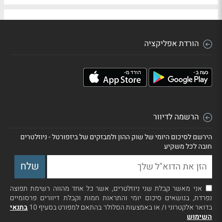
הורדת אפליקציה
הרשמה לדיוור
הירשם לסיכום היומי של שוק ההון ולמבזקים של ביזפורטל - ניוזלטרים
חובה לכל משקיע
אני מאשר קבלת שני ניוזלטרים, אשר כל אחד מהווה רשימת תפוצה
נפרדת, בנושאים סיכום יומי והתראות חמות וקבלת דיוורים פרסומיים
בדואר אלקטרוני ו/ או באמצעות הסלולר בהתאם למפורט בסעיף 10
בתנאי
השימוש