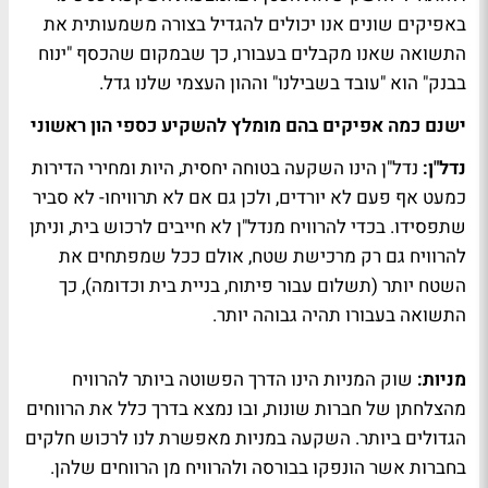
באפיקים שונים אנו יכולים להגדיל בצורה משמעותית את
התשואה שאנו מקבלים בעבורו, כך שבמקום שהכסף "ינוח
בבנק" הוא "עובד בשבילנו" וההון העצמי שלנו גדל.
ישנם כמה אפיקים בהם מומלץ להשקיע כספי הון ראשוני
נדל"ן:
נדל"ן הינו השקעה בטוחה יחסית, היות ומחירי הדירות
כמעט אף פעם לא יורדים, ולכן גם אם לא תרוויחו- לא סביר
שתפסידו. בכדי להרוויח מנדל"ן לא חייבים לרכוש בית, וניתן
להרוויח גם רק מרכישת שטח, אולם ככל שמפתחים את
השטח יותר (תשלום עבור פיתוח, בניית בית וכדומה), כך
התשואה בעבורו תהיה גבוהה יותר.
מניות:
שוק המניות הינו הדרך הפשוטה ביותר להרוויח
מהצלחתן של חברות שונות, ובו נמצא בדרך כלל את הרווחים
הגדולים ביותר. השקעה במניות מאפשרת לנו לרכוש חלקים
בחברות אשר הונפקו בבורסה ולהרוויח מן הרווחים שלהן.