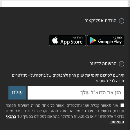
הורדת אפליקציה
הרשמה לדיוור
הירשם לסיכום היומי של שוק ההון ולמבזקים של ביזפורטל - ניוזלטרים
חובה לכל משקיע
אני מאשר קבלת שני ניוזלטרים, אשר כל אחד מהווה רשימת תפוצה
נפרדת, בנושאים סיכום יומי והתראות חמות וקבלת דיוורים פרסומיים
בדואר אלקטרוני ו/ או באמצעות הסלולר בהתאם למפורט בסעיף 10
בתנאי
השימוש