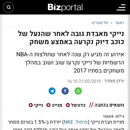
ראשי
וול סטריט
נייקי מאבדת גובה לאחר שהנעל של
כוכב דיוק נקרעה באמצע משחק
אירוע זה מגיע רק שנה לאחר שחולצות ה-NBA
הרשמיות של נייקי נקרעו שוב ושוב במהלך
משחקים בסתיו 2017
ירדן סמדר
|
21/02/2019 16:10
נושאים בכתבה
כדורסל
מנייה
נייקי
צילום: Istock
מניית חברת נייקי (
סימול: NKE
) יורדת ב-1.5% בטרום מסחר
לאחר שהנעל של נייקי אותה נעל כוכב מכללת דיוק זאיון