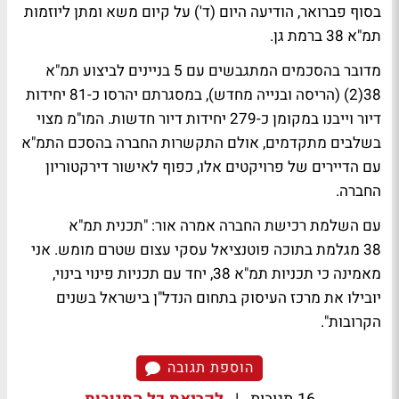
בסוף פברואר, הודיעה היום (ד') על קיום משא ומתן ליוזמות
תמ"א 38 ברמת גן.
מדובר בהסכמים המתגבשים עם 5 בניינים לביצוע תמ"א
38(2) (הריסה ובנייה מחדש), במסגרתם יהרסו כ-81 יחידות
דיור וייבנו במקומן כ-279 יחידות דיור חדשות. המו"מ מצוי
בשלבים מתקדמים, אולם התקשרות החברה בהסכם התמ"א
עם הדיירים של פרויקטים אלו, כפוף לאישור דירקטוריון
החברה.
עם השלמת רכישת החברה אמרה אור: "תכנית תמ"א
38 מגלמת בתוכה פוטנציאל עסקי עצום שטרם מומש. אני
מאמינה כי תכניות תמ"א 38, יחד עם תכניות פינוי בינוי,
יובילו את מרכז העיסוק בתחום הנדל"ן בישראל בשנים
הקרובות".
הוספת תגובה