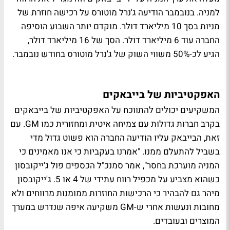
למניה. בנובמבר הודיעה ג'נרל מוטורס על רכישה חוזרת של
מניות בסך 10 מיליארד דולר. מוקדם יותר השבוע הוסיפה
החברה עוד 6 מיליארד דולר. הסך של 16 מיליארד דולר,
הגיע לכ-50% משווי השוק של ג'נרל מוטורס בחודש נובמבר.
האפקטיביות של בייבאקים
המשקיעים יכולים להתווכח על האפקטיביות של בייבאקים
בקרב חברות גדולות עם צמיחה איטית ומחזורית כמו GM. עם
זאת, הבייבאק עליו הודיעה החברה הוא פשוט גדול מדי
בשביל להתעלם ממנו. "אמרנו בעקביות כי אנו מאמינים כי
המניה מוערכת בחסר", אמר סמנכ"ל הכספים פול ג'ייקובסון
כשהוא מצביע על מכפיל רווח עתידי של 4 או 5. ג'ייקובסון
מיהר גם להבהיר כי הרכישות החוזרות ממומנות מרווחים ולא
מחובות ונעשות אחרי ש-GM משקיעה איפה שנדרש במערך
המוצרים ובעובדים.