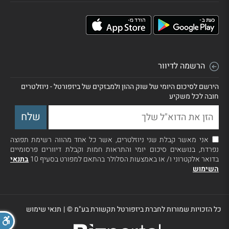
הרשמה לדיוור
הירשם לסיכום היומי של שוק ההון ולמבזקים של ביזפורטל - ניוזלטרים
חובה לכל משקיע
אני מאשר קבלת שני ניוזלטרים, אשר כל אחד מהווה רשימת תפוצה
נפרדת, בנושאים סיכום יומי והתראות חמות וקבלת דיוורים פרסומיים
בדואר אלקטרוני ו/ או באמצעות הסלולר בהתאם למפורט בסעיף 10
בתנאי
השימוש
כל הזכויות שמורות לחברת ביזפורטל תקשורת בע"מ ©
|
תנאי שימוש