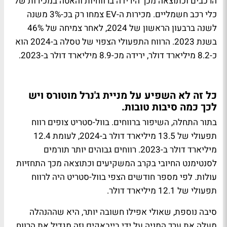
הרכבים וכתוצאה מכך הירידה ברווחיות והאטה במכירות של
כלי רכב חשמליים. מכירות ה-EV צמחו רק בכ-3% משנה
לשנה ברבעון הראשון של 2024, לאחר צמיחה של 46%
בשנת 2023. הרווח התפעולי הצפוי של טסלה ב-2024 הוא
כ-8.2 מיליארד דולר, ירידה מכ-8.9 מיליארד דולר ב-2023.
כל זה לא השפיע על מניית ג'נרל מוטורס ויש
לכך כמה סיבות טובות.
בתור התחלה, השיפור ברווחים. בוול-סטריט צופים רווח
תפעולי של 13.5 מיליארד דולר ב-2024, לעומת 12.4
מיליארד דולר ב-2023. רווחים גבוהים יותר תורמים
לסנטימנט החיובי בקרב המשקיעים וכתוצאה מכך התחזיות
עולות. לפי מספר חודשים הצפי בוול-סטריט היה לרווח
תפעולי של 12.1 מיליארד דולר.
סיבה נוספת, שאולי אפילו חשובה יותר, היא שההנהלה
מעלה את ערך המניה על ידי בייבאקים וזה מגדיל את הרווח