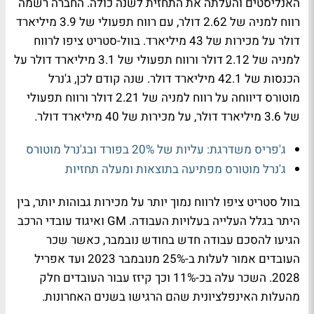
האנליסטים והעלתה את התחזית לשנה כולה. החברה רשמה
רווח למניה של 2.62 דולר, עם רווח תפעולי של 3.9 מיליארד
דולר על מכירות של 43 מיליארד. בוול-סטריט ציפו לרווח
למניה של 2.12 דולר ורווח תפעולי של 3.1 מיליארד דולר על
הכנסות של 42.1 מיליארד דולר. שנה קודם לכן, ג'נרל
מוטורס דיווחה על רווח למניה של 2.21 דולר ורווח תפעולי
של 3.6 מיליארד דולר, על מכירות של 40 מיליארד דולר.
ג'פריס משדרגת: עליות של 20% בפורד ובג'נרל מוטורס
ג'נרל מוטורס מפתיעה בתוצאות ומעלה תחזיות
בוול סטריט ציפו לרווח נמוך יותר על מכירות גבוהות יותר, בין
היתר בגלל העלייה בעלויות העבודה. GM ואיגוד עובדי הרכב
הגיעו להסכם עבודה חדש בחודש נובמבר, כאשר שכר
העובדים אמור לעלות ב-25% מנובמבר 2023 ועד אפריל
2028. השכר עלה בכ-11% וכך קיזז עבור העובדים חלק
מהעלות האינפלציונית שהם הרגישו בשנים האחרונות.