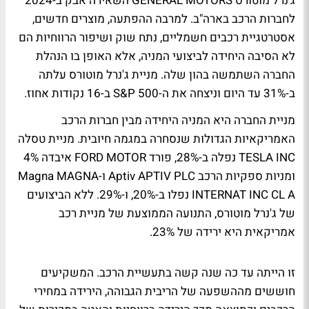
ג'נרל מוטורס GENERAL MOTORS השאירה אבק ב-2024
לחברות הרכב בארה"ב. למרבה ההפתעה, מוצרים חדשים,
אסטרטגיית רכבים חשמליים, נתח שוק ושיפור הרווחיות הם
לא הסיבה היחידה לביצועי המניה, אלא האופן בו הנהלת
החברה השתמשה בהון שלה. מניית ג'נרל מוטורס עלתה
ב-31% עד היום וניצחה את ה-S&P 500 ב-16 נקודות אחוז.
מניית החברה היא המניה היחידה מבין חברות הרכב
האמריקאיות הגדולות שנסחרה במגמה חיובית. מניית טסלה
TESLA INC נפלה ב-28%, פורד FORD MOTOR איבדה 4%
ומניות ספקיות הרכב Aptiv APTIV PLC ו-Magna MAGNA
INTERNAT INC CL A נפלו ב-20%, ו-29%. ללא הביצועים
של ג'נרל מוטורס, התנועה הממוצעת של מניית רכב
אמריקאית היא ירידה של 23%.
זו הייתה עד כה שנה קשה בתעשיית הרכב. המשקיעים
חוששים מההשפעה של הריבית הגבוהה, הירידה במחירי