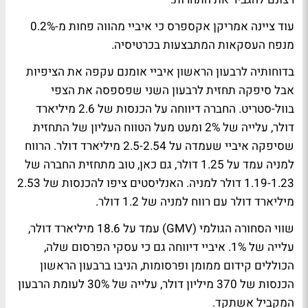
עוד ציינה אמריקן אקספרס כי איביי מהווה פחות מ-0.2%
מנפח העסקאות המתבצעות בכרטיסיה.
בדוחותיה לרבעון הראשון איביי אומנם עקפה את הציפיות
אבל סיפקה תחזית לרבעון השני שפספסה את הצפי
בוול-סטריט. החברה דיווחה על הכנסות של 2.6 מיליארד
דולר, עלייה של 2% ומעט מעל הטווח העליון של התחזית
שסיפקה איביי שעמדה על 2.5-2.54 מיליארד דולר. הרווח
למניה עמד על 1.25 דולר, גם כאן, טוב מתחזית החברה של
1.19-1.23 דולר למניה. האנליסטים ציפו להכנסות של 2.53
מיליארד דולר עם רווח למניה של 1.2 דולר.
שווי הסחורה הגולמי (GMV) עמד על 18.6 מיליארד דולר,
עלייה של 1%. איביי דיווחה גם כי עסקי הפרסום שלה,
הכוללים קידום ממומן ופרסומות, הניבו ברבעון הראשון
הכנסות של 370 מיליון דולר, עלייה של 30% לעומת הרבעון
המקביל אשתקד.