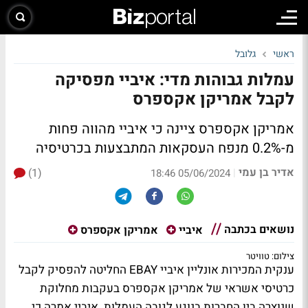
ראשי
גלובל
עמלות גבוהות מדי: איביי מפסיקה
לקבל אמריקן אקספרס
אמריקן אקספרס ציינה כי איביי מהווה פחות
מ-0.2% מנפח העסקאות המתבצעות בכרטיסיה
אדיר בן עמי
(1)
|
05/06/2024 18:46
נושאים בכתבה
איביי
אמריקן אקספרס
צילום: טוויטר
ענקית המכירות אונליין איביי EBAY החליטה להפסיק לקבל
כרטיסי אשראי של אמריקן אקספרס בעקבות מחלוקת
שנוצרה בין החברות בנוגע לגובה העמלות. איביי אמרה כי