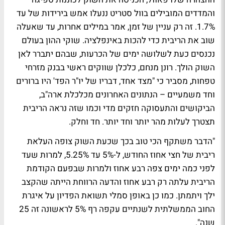
והמדדים המובילים בוול סטריט ננעלו אמש בירידות של עד
1.7%. זה רק עניין של זמן, אמר במילים אחרות, עד שאעלה
שוב את הריבית כדי להכות באינפלציה. שוקי ההון בעולם
נכנסים כעת לשלושה ימים של הכרעות, שבהם יתברר לאן
השוק הולך. רונן מנחם, כלכלן שווקים ראשי בבנק מזרחי
טפחות, מסביר כי "מצד אחד, דבריו של יו"ר הפד' היו ברורים
וחד משמעיים – הנתונים האחרונים מכלכלת ארה"ב,
הביקושים והתעסוקה חזקים מדי וכמו שזה נראה הריבית
תצטרך לעלות מהר יותר וחד יותר. חד וחלק.
"הדבר משתקף הכי טוב בכך שכעת השוק צופה העלאת
ריבית של חצי אחוז החודש, ל-5% עד 5.25%, למרות שעד
לפני כמה ימים צפה רבע אחוז ולמרות שבפעם הקודמת
הריבית עלתה רק רבע אחוז והדעה הרווחת הייתה שהקצב
ילך ויתמתן. כמו כן באופן סמלי תשואת הפדיון על איגרת
החוב הממשלתית לשנתיים עקפה רף 5% לראשונה זה 25
שנה".