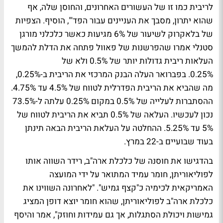
לריבית כמו זו של העשורים האחרונים, והחוסן שלה, אף
שהוא יתרון, מסבך את העניינים עבור הפד'", הוסיף. הצפיות
של בלאקרוק לשיעור של 6% מגיעות כאשר כלכלני מורגן
סטנלי אמרו שהפרשנות של פאוול פתחה את הדלת להמשך
העלאות ריבית גדולות יותר של 0.5% ולא של
0.25%. בפברואר העלה הבנק המרכזי את הריבית ב-0.25%,
מה שהביא את הריבית הפדרלית לטווח של 4.5% עד 4.75%.
ההסתברות לעלייה של 0.5% במקום 0.25% עלתה ל-73.5%
נכון לעכשיו. העלאה של 0.5% תביא את הריבית לטווח של
5% עד 5.25%. ההחלטה על העלאת הריבית הבאה תינתן
בעוד שבועיים ב-22 במרץ.
בהדגישו את חוסנה של כלכלת ארה"ב, רידר השווה אותו
לפוליאוריתן, חומר עמיד המתואר על ידי המועצה
האמריקאית לכימיה כ"קצף גמיש". "לאחרונה השווינו את
כלכלת ארה"ב לפוליאוריתן, שהוא חומר יוצא דופן המציג
גמישות ויכולת הסתגלות, אך גם עמידות וחוזק", אמר והיסף