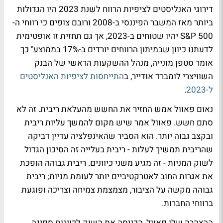
דירוגי האנליסטים לציפיות הרווח לשנת 2023 היו הגדולות
ביותר מאז המשבר הפיננסי ב-2008 ורובם צופים כי רווחי ה-
S&P 500 יהיו שטוחים ב-2023, אך גם תחזית זו אופטימית
לדעתנו כיוון שבמיתון הרווחים יורדים ב-17% בממוצע" כך
אומר סטפן מונייה, מנהל ההשקעות הראשי של הבנק
השוויצרי לומברד אודייר, ב
התייחסות לציפיות האנליסטים
ל-2023
.
נאום פאוול אמש החזיר את החשש מהעלאת ריבית. זה לא
סתם חשש. פאוול אמר שיש מקום להמשך עליות ריבית
ובקצב גבוה יותר. הוא הסביר שהאינפלציה עדיין דביקה
שהריבית תמשיך לעלות - ריבית בעלייה זה הסיכון הגדול
לשוק המניות - זה מגיע משני כיוונים. ריבית גבוהה הופכת
את אגרות החוב לאטרקטיביים יותר לעומת מניות; ריבית
גבוהה מקשה על הציבור, מצמצמת צמיחה וצריכה ופוגעת
ברווחי החברות.
ההצהרה שלו פאוול, הכניסה את השוק לכוננות ספיגה