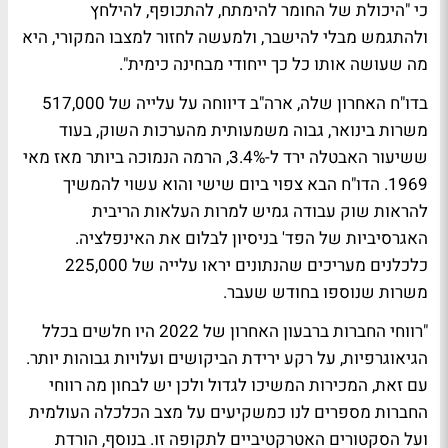
כי "היכולת של החומר להימתח, להתכופף, להילחץ
ולהתגמש מבלי להישבר, ולמעשה לחזור למצבו המקורי, היא
מה שעושה אותו כל כך ייחודי מבחינה כימית".
בדו"ח האחרון שלה, ארה"ב דיווחה על עלייה של 517,000
משרות בינואר, גבוה משמעותית מהערכות השוק, בעוד
ששיעור האבטלה ירד ל-3.4%, הרמה הנמוכה ביותר מאז מאי
1969. הדו"ח הבא צפוי ביום שישי והוא עשוי להמשיך
להראות שוק עבודה גמיש למרות העלאות הריבית
האגרסיביות של הפד' בניסיון לבלום את האינפלציה.
כלכלנים מעריכים שהנתונים יראו עלייה של 225,000
משרות שנוספו בחודש שעבר.
"רווחי החברות ברבעון האחרון של 2022 היו חלשים בכלל
הגיאוגרפיות, על רקע ירידת הביקושים ועלויות גבוהות יותר.
עם זאת, המכירות המשיכו לגדול ולכן יש לבחון מה רווחי
החברות מספרים לנו כמשקיעים על מצב הכלכלה העולמית
ועל הסקטורים האטרקטיביים לתקופה זו. בנוסף, הורדת