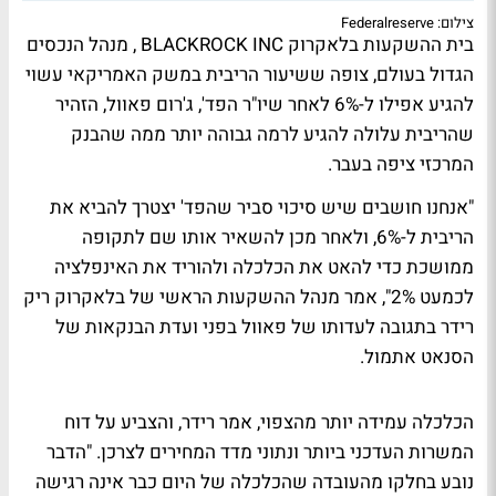
צילום: Federalreserve
בית ההשקעות בלאקרוק BLACKROCK INC , מנהל הנכסים
הגדול בעולם, צופה ששיעור הריבית במשק האמריקאי עשוי
להגיע אפילו ל-6% לאחר שיו"ר הפד', ג'רום פאוול, הזהיר
שהריבית עלולה להגיע לרמה גבוהה יותר ממה שהבנק
המרכזי ציפה בעבר.
"אנחנו חושבים שיש סיכוי סביר שהפד' יצטרך להביא את
הריבית ל-6%, ולאחר מכן להשאיר אותו שם לתקופה
ממושכת כדי להאט את הכלכלה ולהוריד את האינפלציה
לכמעט 2%", אמר מנהל ההשקעות הראשי של בלאקרוק ריק
רידר בתגובה לעדותו של פאוול בפני ועדת הבנקאות של
הסנאט אתמול.
הכלכלה עמידה יותר מהצפוי, אמר רידר, והצביע על דוח
המשרות העדכני ביותר ונתוני מדד המחירים לצרכן. "הדבר
נובע בחלקו מהעובדה שהכלכלה של היום כבר אינה רגישה