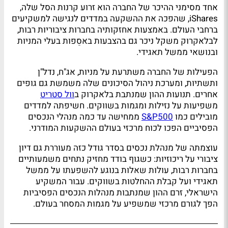
אחד מסימני ההיכר של החברה הוא זרוע קרנות הסל שלה,
iShares, שהפכה את ההשקעה במדדים לנגישה למשקיעים
ברחבי העולם. באמצעות אחזקותיה בחברות ציבוריות רבות,
לבלאקרוק משקל ניכר גם בהצבעות באסֵפות בעלי המניות
ובנושאי ממשל תאגידי.
הפעילות של החברה משתרעת על מניות, אג"ח, נדל"ן
ותשתיות, ומערכת ניהול הסיכונים שלה משמשת גם גופים
אחרים. תנועות ההון שמנתבת בלאקרוק ב
וול סטריט
משפיעות על נזילות ומגמות בשווקים. חשיפתה למדדים
מובילים כמו
S&P500
ממחישה עד כמה מנהלי הנכסים
הפסיביים הפכו לכוח מרכזי בעולם ההשקעות המודרני.
עוצמתה של מנהלת נכסים בסדר גודל כזה מעוררת גם דיון
ציבורי על ריכוזיות: כשגוף בודד מחזיק נתחים משמעותיים
בחברות רבות, עולות שאלות בנוגע להשפעתו על ממשל
תאגידי ועל קבלת ההחלטות בשווקים. עבור המשקיע
הישראלי, זרם ההון שמנתבות מנהלות הנכסים הפסיביות
הפך לגורם מרכזי שמשפיע על מגמות המסחר בעולם.