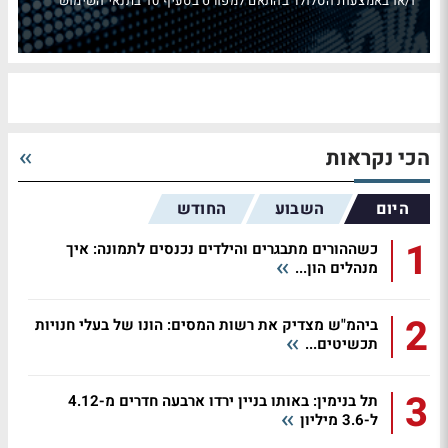
ו/או באמצעות הסלולר בהתאם למפורט בסעיף 10 בתנאי השימוש
הכי נקראות
היום
השבוע
החודש
1
כשההורים מתבגרים והילדים נכנסים לתמונה: איך
מנהלים הון...
2
ביהמ"ש מצדיק את רשות המסים: הונו של בעלי חנויות
תכשיטים...
3
תל בנימין: באותו בניין ירדו ארבעה חדרים מ-4.12
ל-3.6 מיליון