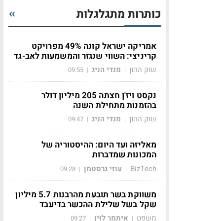
כותרות מתגלגלות
אמריקה ישראל קונה 49% מפרויקט
קריניצי: השווי שנגזר והמשמעות לאב-גד
שוק ההון
מנדי הניג
09:55
|
|
נקסט ויז'ן חצתה 205 מיליון דולר
בהזמנות מתחילת השנה
שוק ההון
מנדי הניג
09:47
|
|
מאליזה ועד היום: ההיסטוריה של
המכונות שמדברות
BizTech
עוזי גרסטמן
09:28
|
|
משווקת בשר תובעת מהרבנות 5.7 מיליון
שקל בשל שלילת ההכשר בדיעבד
משפט
איתמר לוין
09:27
|
|