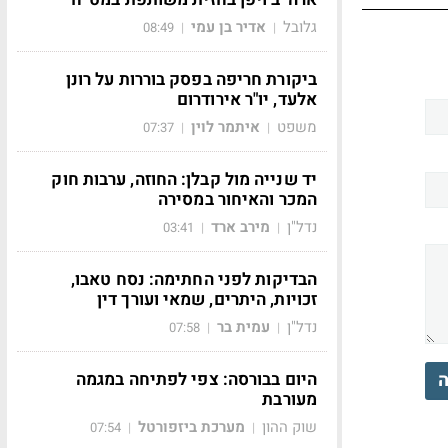
גלובל
אדיר בן עמי
08:49
|
|
ביקורת חריפה בפסק בוררות על רונן
אלעד, יו"ר אירודרום
משפט
איתמר לוין
07:37
|
|
יד שנייה מול קבלן: החוזה, ערבות חוק
המכר והאיחור במסירה
נדל"ן
מירב ארד
03:41
|
|
הבדיקות לפני החתימה: נסח טאבו,
זכויות, היתרים, שמאי ועורך דין
נדל"ן
עמית בר
07:58
|
|
ה
היום בבורסה: צפי לפתיחה במגמה
מעורבת
שוק ההון
מערכת ביזפורטל
07:54
|
|