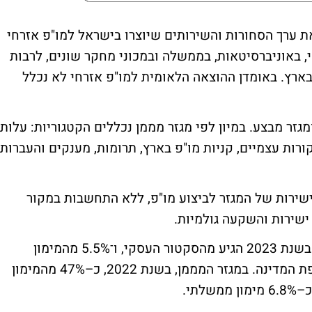
ת ערך הסחורות והשירותים שיוצרו בישראל למו"פ אזרחי
 באוניברסיטאות, בממשלה ובמכוני מחקר שונים, לרבות
ארץ. באומדן ההוצאה הלאומית למו"פ אזרחי לא נכלל
גזר מבצע. במיון לפי מגזר מממן נכללים הקטגוריות: עלות
ות עצמיים, קניות מו"פ בארץ, תרומות, מענקים והעברות
שירות של המגזר לביצוע מו"פ, ללא התחשבות במקור
 ישירות והשקעה גולמיות.
ההערכה היא כי 93% מהמימון במגזר המבצע בשנת 2023 הגיע מהסקטור העסקי, ו־5.5% מהמימון
לביצוע הגיע מהמוסדות להשכלה גבוהה מקופת המדינה. במגזר המממן, בשנת 2022, כ–47% מהמימון