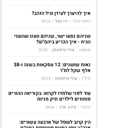
איך להיערך לעידן וגיל הזהב?
ניתוח טכני
זיו סגל
09:26
|
|
שניהם נסעו ישר, שניהם טענו שהשני
הגיח - איך הכריע ביהמ"ש?
משפט
עוזי גרסטמן
09:25
|
|
נאות שושנים: 12 עסקאות בשנה ו-38
אלף שקל למ"ר
נדל"ן
עוזי גרסטמן
09:25
|
|
עוד לפני שלמדו לקרוא: בקוריאה ההורים
פותחים לילדים תיק מניות
גלובל
מירב ארד
09:04
|
|
הין קרוב לשפל של ארבעה עשורים:
ארה״ב ויפן בחזית משותפת במט״ח