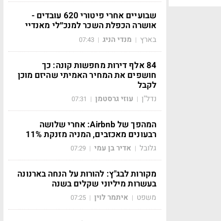
שבועיים אחרי פיטורי 620 עובדים -
אושרה הכפלת השכר למנכ״לי מאנדיי
בארץ
מנדי הניג
07:43
|
|
84 אלף דירות מחפשות קונה: כך
חושפים את המחיר האמיתי שהיזם מוכן
לקבל
נדל"ן
עוזי גרסטמן
07:31
|
|
המהפך של Airbnb: אחרי שלושה
רבעונים מאכזבים, המניה מזנקת 11%
גלובל
אדיר בן עמי
07:29
|
|
מקורות לבג"ץ: להורות על הנחה בארנונה
בעשרות מיליוני שקלים בשנה
משפט
איתמר לוין
07:25
|
|