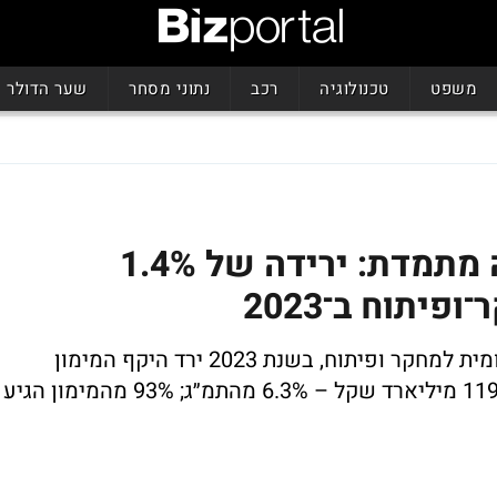
משפט
טכנולוגיה
רכב
נתוני מסחר
שער הדולר
אחרי עשור וחצי של עליה מתמדת: ירידה של 1.4%
יתוח ב־2023
משנת 2009 חל גידול מתמיד בהוצאה הלאומית למחקר ופיתוח, בשנת 2023 ירד היקף המימון
ב־1.4% לעומת 2022; ההוצאה הסתכמה ב־119 מיליארד שקל – 6.3% מהתמ״ג; 93% מהמימון הגיע