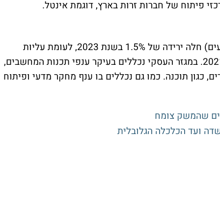
כזי פיתוח של חברות זרות בארץ, דוגמת אינטל.
בהוצאות למו"פ במגזר העסקי (במחירים קבועים) חלה ירידה של 1.5% בשנת 2023, לעומת עליות
גבוהות של 14.6% בשנת 2022 ו־13.7% ב–2021. במגזר העסקי נכללים בעיקר ענפי תכנות המחשבים,
, כגון תוכנה. כמו גם נכללים בו ענף מחקר מדעי ופיתוח
ים שהמשק צומח
דה ועד הכלכלה הגלובלית