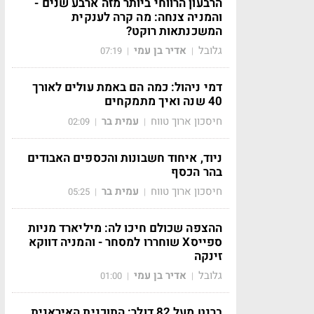
הרבעון הרווחי ביותר מזה ארבע שנים -
והמניה צנחה: מה קרה לענקית
המשכנתאות רוקט?
גלובל
אדיר בן עמי
07:19
|
|
דמי ניהול: כמה הם באמת עולים לאורך
40 שנה ואיך מתמקחים
חיסכון ארוך טווח
עמית בר
02:09
|
|
ניוד, איחוד חשבונות והכספים האבודים
בהר הכסף
חיסכון ארוך טווח
עמית בר
05:25
|
|
ההצפה שכולם חיכו לה: מיליארד מניות
ספייסX שוחררו למסחר - והמניה דווקא
זינקה
גלובל
אדיר בן עמי
01:00
|
|
ברנט מעל 82 דולר: התוכנית האיראנית