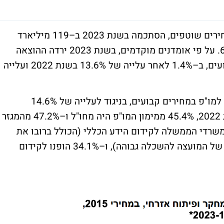
ההוצאה הלאומית למחקר ופיתוח אזרחי, במחירים שוטפים, הסתכמה בשנת 2023 ב–119 מיליארד
שקל, וחלקה בתוצר המקומי הגולמי היה 6.3%. על פי אומדנים מוקדמים, בשנת 2023 ירדה ההוצאה
הלאומית למחקר ופיתוח אזרחי במחירים קבועים, ב–1.4% לאחר עלייה של 13.6% בשנת 2022 ועלייה
במגזר העסקי הייתה ירידה של 1.5% בהוצאה למו"פ במחירים קבועים, בניגוד לעלייה של 14.6%
ב–2022 ולעלייה של 13.7% ב–2021. בשנת 2022, 45.4% ממימון המו"פ היה מחו"ל ו–47.2% מהמגזר
20 הופנו 52.3% מהוצאות משרדי הממשלה לקידום הידע הכללי (הכולל ברובו את
ההקצבות למו"פ של הוועדה לתכנון ולתקצוב של המועצה להשכלה גבוהה), ו–34.1% הופנו לקידום