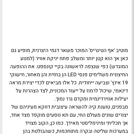
מוטיב 'אף הטיגריס' המוכר משאר דגמי היצרנית, מופיע גם
כאן אך הוא קטן יותר ומשלב פתח יניקת אוויר (למנוע
המוגדש) כפי שנצפה לראשונה בקיי קונספט. את ההופעה
החיצונית משלימים פנסי LED הן בחזית והן מאחור, חישוקי
19 אינץ' וצביעה ייחודית. כל אלו מביאים לכדי יצירת מראה
דינאמי, שיכול לרמוז על ייעוד המכונית, לצד הצהרות על
יעילות אווירדינמית ומקדם גרר נמוך.
מבפנים, טוענת קיה להשראה עיצובית דווקא מעיניהם של
יצורים שונים מעולם החי, עם תא נוסעים מוקפד מצד אחד,
אך תכליתי ומינימליסטי מאידך. כמו כן, הקוב מצויד
במערכות שליטה ובקרה מתוחכמות, כשהבולטת בהן