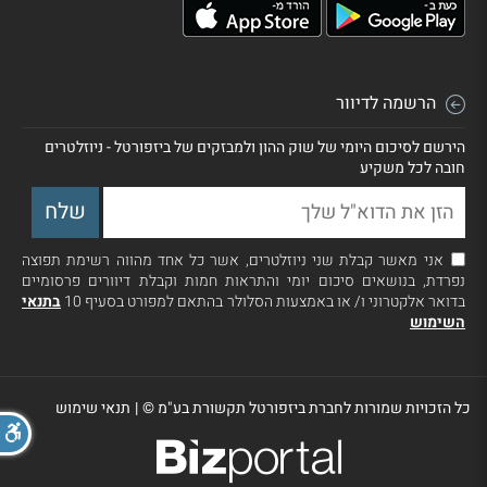
הרשמה לדיוור
הירשם לסיכום היומי של שוק ההון ולמבזקים של ביזפורטל - ניוזלטרים
חובה לכל משקיע
אני מאשר קבלת שני ניוזלטרים, אשר כל אחד מהווה רשימת תפוצה
נפרדת, בנושאים סיכום יומי והתראות חמות וקבלת דיוורים פרסומיים
בדואר אלקטרוני ו/ או באמצעות הסלולר בהתאם למפורט בסעיף 10
בתנאי
השימוש
כל הזכויות שמורות לחברת ביזפורטל תקשורת בע"מ ©
|
תנאי שימוש