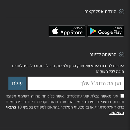
הורדת אפליקציה
הרשמה לדיוור
הירשם לסיכום היומי של שוק ההון ולמבזקים של ביזפורטל - ניוזלטרים
חובה לכל משקיע
אני מאשר קבלת שני ניוזלטרים, אשר כל אחד מהווה רשימת תפוצה
נפרדת, בנושאים סיכום יומי והתראות חמות וקבלת דיוורים פרסומיים
בדואר אלקטרוני ו/ או באמצעות הסלולר בהתאם למפורט בסעיף 10
בתנאי
השימוש