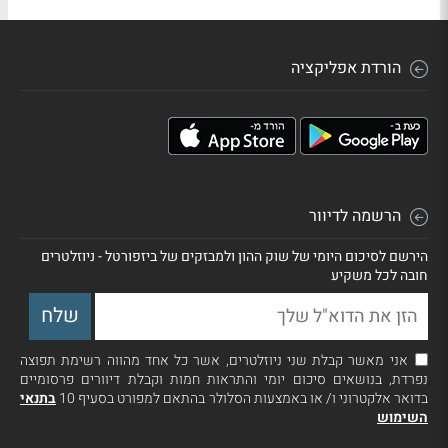
הורדת אפליקציה
הרשמה לדיוור
הירשם לסיכום היומי של שוק ההון ולמבזקים של ביזפורטל - ניוזלטרים
חובה לכל משקיע
אני מאשר קבלת שני ניוזלטרים, אשר כל אחד מהווה רשימת תפוצה
נפרדת, בנושאים סיכום יומי והתראות חמות וקבלת דיוורים פרסומיים
בדואר אלקטרוני ו/ או באמצעות הסלולר בהתאם למפורט בסעיף 10
בתנאי
השימוש