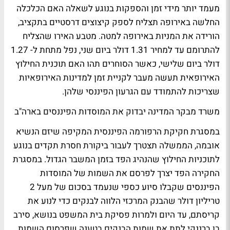
מעמד יותר מידי זמן והספקות בנוגע לשאלה האם הכלכלה
החלשה באירופה תצליח לספק קיצוצים דרסטיים בתקציב,
הורידה את המניות באירופה למטה. מטבע האירו שהצליח
להתרומם עד למחיר 1.31 דולר ביום שני, נפל מתחת ל- 1.27
דולר ביום שלישי, כאשר הסוחרים תהו האם תוכנית החילוץ
האירופאית תעשה מעבר לקניית זמן למדינות האירופאיות
שצריכות להתמודד עם הגרעון הפיננסי שלהן.
משרד מבקר המדינה יבדוק את המוסדות הפיננסים בארה"ב
במסגרת חקיקת הרפורמה הפיננסית המקיפה שיזם הנשיא
אובמה, הממשלה תצטרך לעבור ביקורת חסרת תקדים בנוגע
לתוכניות החילוץ שהנהיג הפד בזמן המשבר הגדול. במסגרת
החקירה הפד יצרך לפרסם את השמות של המוסדות
הפיננסים שקבלו סיוע כספי שנעמד בסכום של מעל 2
טריליון דולר שהבנק המרכזי הלווה לבנקים כדי לנוע את
קריסתם, עד היום ולמרות פסיקת בית המשפט בנושא, סירב
בן ברננקי לתת את שמות הבנקים בטענה שפרסום השמות