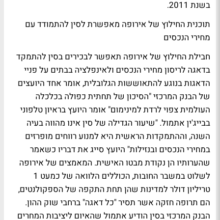
בשנת 2011.
תוכנית החילוץ של אירופה מאפשרת לסין להתמודד עם
מחירי הנכסים
חבילת החילוץ של אירופה תאפשר לבכירים בסין להתמקד
בדאגה לריסון מחירי הנכסים ולאינפלציה בבתים על פניי
הדאגות בנוגע להתאוששות הגלובלית, אומר אחד היועצים
של הבנק המרכזי "הסיכון של תחתית כפולה בכלכלה
העולמית צפוי לרדת למינימום" אומר היועץ בראיון טלפוני
בבייג'ין אתמול. "שיעור הגדילה של סין אינו מהווה בעיה
השנה, וההתמקדות הראשית היא למנוע רווחים מופרזים
במחירי הנכסים ובנזילות" היועץ סייג את דבריו כשאמר
שהערותיו הן נקודת מבטו האישית. המאמצים של אירופה
לשלוט במשבר החובות, הכוללים הלוואה של כמעט 1
טריליון דולר למדינות שהן תחת התקפה של הספקולנטים,
הם תרופה חזקה אשר תסיר "כל דאגה" ברחבי שוק ההון.
הבנק המרכזי בסין הודיע אתמול שהאיום ליציבות המחרים