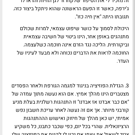
זה מזכיר לי את הסיפור שלקחו זר לגן החיות והראו לו
ג'ירפה, כאשר זו הפעם הראשונה שהוא ניתקל ביצור כזה.
תגובתו היתה "אין חיה כזו".
היכולת לסמוך על כושר שיפוט עצמאי, למרות שכולם
מתנהגים באופן אחר, הינו ביטוי של חשיבה עצמאית
וביקורתית. הליכה נגד הזרם אינה חוכמה כשלעצמה.
החוכמה לראות את הדברים נכוחה ולא מבעד לעיניו של
העדר.
3. הגדלת הפוזיציה בניגוד למגמה הגורפת ולאחר הפסדים
מצטברים הינו מהלך אמיץ. אם הוא נעשה מתוך עמדה של
"אם כבר אבדנו אז אבדנו" זו התנהגות רשלנית בעלת מניע
קורבני מיותר. אך אם זה נעשה לאחר עריכת חשבון נפש
אמיתי, יש כאן מהלך של חיזוק ואישוש הההתנהגות
הרציונאלית. שהרי בכל יום, כפי שכבר כתבנו, כל משקיע
צריך לשאול את עצמו אם נכון לו לקנות את הפוזיציה שלו