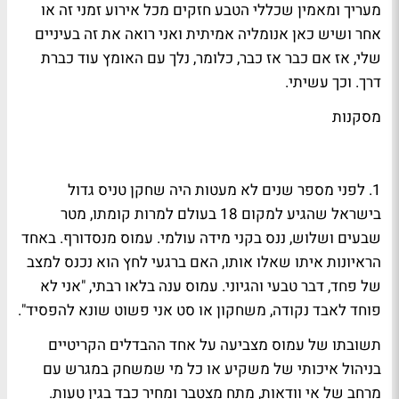
מעריך ומאמין שכללי הטבע חזקים מכל אירוע זמני זה או
אחר ושיש כאן אנומליה אמיתית ואני רואה את זה בעיניים
שלי, אז אם כבר אז כבר, כלומר, נלך עם האומץ עוד כברת
דרך. וכך עשיתי.
מסקנות
1. לפני מספר שנים לא מעטות היה שחקן טניס גדול
בישראל שהגיע למקום 18 בעולם למרות קומתו, מטר
שבעים ושלוש, ננס בקני מידה עולמי. עמוס מנסדורף. באחד
הראיונות איתו שאלו אותו, האם ברגעי לחץ הוא נכנס למצב
של פחד, דבר טבעי והגיוני. עמוס ענה בלאו רבתי, "אני לא
פוחד לאבד נקודה, משחקון או סט אני פשוט שונא להפסיד".
תשובתו של עמוס מצביעה על אחד ההבדלים הקריטיים
בניהול איכותי של משקיע או כל מי שמשחק במגרש עם
מרחב של אי וודאות, מתח מצטבר ומחיר כבד בגין טעות.