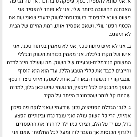
א. אני שונא להפסיד. כסף, עיסקה טובה וכו'. אך פה מגיעה
האבחנה החשובה ביותר שלי. אני לא פוחד להפסיד אני
פשוט שונא להפסיד. כשנכנסתי לשוק ידעתי שאני שם את
הכסף הפנוי שלי. ושאם אפסיד אותו, רמת החיים של הבית
לא תיפגע.
ב. אני לא איש ניתוח טכני, אני לא מאמין בניתוח טכני. אני
איש של מקרו כלכלה. אני מאמין בכוחות השוק ובכללי
המשחק הנורמלים-טבעיים של השוק. מה שעולה חייב לרדת
וחייבים לכבד את כללי הטבע הללו. עוד הוא הוא הוסיף
שבביקורי המשפחה בארה"ב, אחת לשנה, ראיתי כיצד הכסף
נשפך מהבנקים לכל דיכפין, הרגשתי שיש כאן בלון, למרות
שהיום קל לומר שהכתובת הייתה על הקיר.
ג. לגבי הגדלת הפוזיציה, נכון שידעתי שאני לוקח פה סיכון
אמיתי, הרי כל השוק עולה ואני עובד נגדו ובינתיים הפצע
גדל, עם יד על הלב, רציתי כמו ילד להחזיר את ההפסדים
ולגרוף הכנסות אך מעבר לזה ומעל לכל החלטתי שאם אני