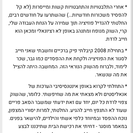
* אחרי התלבטויות והתחבטויות קשות ומייסרות (לא קל
להפסיד משכורות חודשיות...) שהשתרעו על חודשים רבים,
החלטתי להגדיל פוזיציה תוך שמירה על הנחת העבודה שלי,
קרי, השוק מנופח ומתנהג באופן לא רציונאלי ומכאן הוא
חייב לרדת.
* בתחילת 2008 קיבלתי פיק ברכיים וחשבתי שאני חייב
לסגור את הפוזיציה ולקחת את ההפסדים כמו גבר, שכר
לימוד, ולברוח מהשוק הנוראי הזה. המחשבה היתה להציל
את מה שנשאר.
* התחלתי לקרוא באופן אינטנסיסיבי הערכות של
אנאליסטים ולא מצאתי את מה שחיפשתי. כלומר, שהשוק
צפוי לרדת כל יום, יחד עם זאת ידעתי שמשבר הסאב פריים
שעוד לא התנפץ חייב להגיע. החלטתי, למרות יסורי המצפון,
נוכח ההפסד ובמיוחד כלפי אשתי והילדים, להישאר בפנים.
במאמר מוסגר - דחיתי את רכישת הבית שתיכננו לבצע