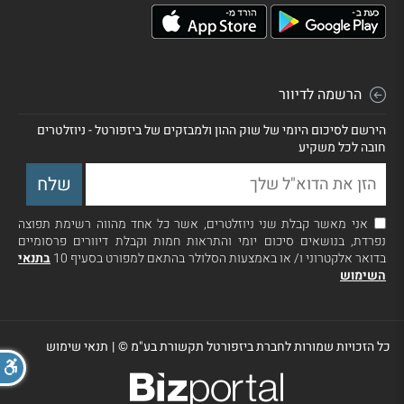
הרשמה לדיוור
הירשם לסיכום היומי של שוק ההון ולמבזקים של ביזפורטל - ניוזלטרים
חובה לכל משקיע
אני מאשר קבלת שני ניוזלטרים, אשר כל אחד מהווה רשימת תפוצה
נפרדת, בנושאים סיכום יומי והתראות חמות וקבלת דיוורים פרסומיים
בדואר אלקטרוני ו/ או באמצעות הסלולר בהתאם למפורט בסעיף 10
בתנאי
השימוש
כל הזכויות שמורות לחברת ביזפורטל תקשורת בע"מ ©
|
תנאי שימוש