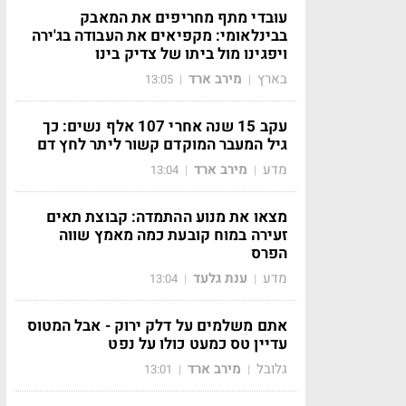
עובדי מתף מחריפים את המאבק
בבינלאומי: מקפיאים את העבודה בג'ירה
ויפגינו מול ביתו של צדיק בינו
בארץ
מירב ארד
13:05
|
|
עקב 15 שנה אחרי 107 אלף נשים: כך
גיל המעבר המוקדם קשור ליתר לחץ דם
מדע
מירב ארד
13:04
|
|
מצאו את מנוע ההתמדה: קבוצת תאים
זעירה במוח קובעת כמה מאמץ שווה
הפרס
מדע
ענת גלעד
13:04
|
|
אתם משלמים על דלק ירוק - אבל המטוס
עדיין טס כמעט כולו על נפט
גלובל
מירב ארד
13:01
|
|