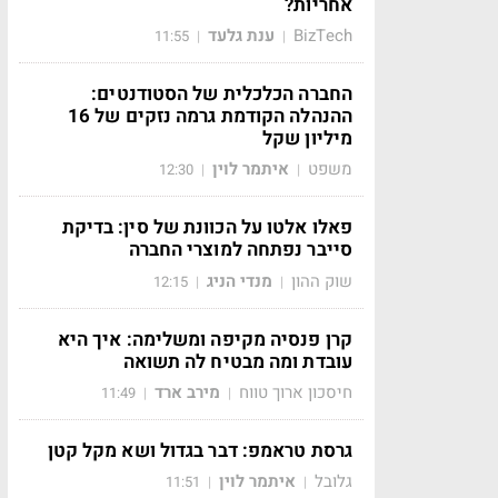
אחריות?
BizTech
ענת גלעד
11:55
|
|
החברה הכלכלית של הסטודנטים:
ההנהלה הקודמת גרמה נזקים של 16
מיליון שקל
משפט
איתמר לוין
12:30
|
|
פאלו אלטו על הכוונת של סין: בדיקת
סייבר נפתחה למוצרי החברה
שוק ההון
מנדי הניג
12:15
|
|
קרן פנסיה מקיפה ומשלימה: איך היא
עובדת ומה מבטיח לה תשואה
חיסכון ארוך טווח
מירב ארד
11:49
|
|
גרסת טראמפ: דבר בגדול ושא מקל קטן
גלובל
איתמר לוין
11:51
|
|