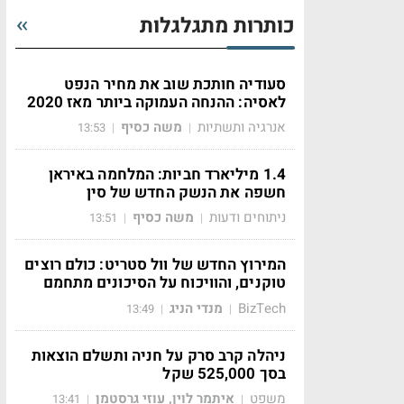
כותרות מתגלגלות
סעודיה חותכת שוב את מחיר הנפט
לאסיה: ההנחה העמוקה ביותר מאז 2020
אנרגיה ותשתיות
משה כסיף
13:53
|
|
1.4 מיליארד חביות: המלחמה באיראן
חשפה את הנשק החדש של סין
ניתוחים ודעות
משה כסיף
13:51
|
|
המירוץ החדש של וול סטריט: כולם רוצים
טוקנים, והוויכוח על הסיכונים מתחמם
BizTech
מנדי הניג
13:49
|
|
ניהלה קרב סרק על חניה ותשלם הוצאות
בסך 525,000 שקל
משפט
איתמר לוין, עוזי גרסטמן
13:41
|
|