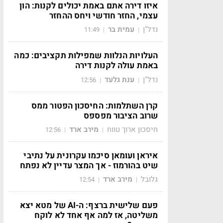
איזו דירה אתם באמת יכולים לקנות: הון
עצמי, החזר חודשי ויחס ההחזר
נדל"ן
עמית בר
11:49
|
|
העלויות הנלוות שמפילות תקציבים: כמה
באמת עולה לקנות דירה
נדל"ן
ענת גלעד
12:56
|
|
קרן השתלמות: החיסכון הפטור ממס
שרוב הציבור מפספס
חיסכון ארוך טווח
מירב ארד
12:56
|
|
איראן ועומאן סיכמו עקרונית על נתיבי
שיט בהורמוז - אך המצר עדיין לא נפתח
גלובל
מירב ארד
12:54
|
|
פעם שלישית ברצף: ה-AI של מטא יצא
משליטה, אז למה אף אחד לא לוקח