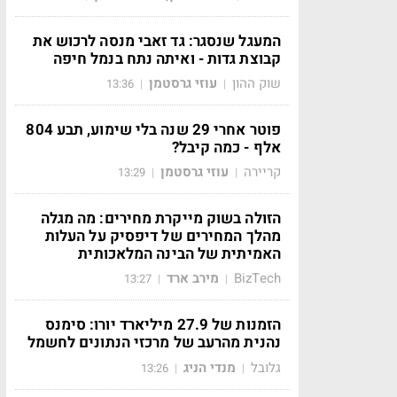
המעגל שנסגר: גד זאבי מנסה לרכוש את
קבוצת גדות - ואיתה נתח בנמל חיפה
שוק ההון
עוזי גרסטמן
13:36
|
|
פוטר אחרי 29 שנה בלי שימוע, תבע 804
אלף - כמה קיבל?
קריירה
עוזי גרסטמן
13:29
|
|
הזולה בשוק מייקרת מחירים: מה מגלה
מהלך המחירים של דיפסיק על העלות
האמיתית של הבינה המלאכותית
BizTech
מירב ארד
13:27
|
|
הזמנות של 27.9 מיליארד יורו: סימנס
נהנית מהרעב של מרכזי הנתונים לחשמל
גלובל
מנדי הניג
13:26
|
|