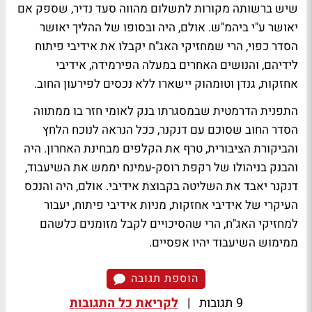
שיש ברשותה מקורות לתשלום מהווה סעד נדיר, שספק אם
יאושר ע"י ביהמ"ש. אולם, היה ובסופו של ההליך יאושר
הסדר כפוי, הרי שמחזיקי האג"ח יקבלו את אידיבי פיתוח
לידיהם, והנושים האחרים במעלה הפירמידה, אידיבי
אחזקות, גנדן וטומהוק יישארו ללא נכסים לפירעון החוב.
התפנית הדרמטית שבמסגרתו בנק לאומי חזר בו ממתווה
הסדר החוב שסוכם עם דנקנר, ככל הנראה לנוכח הלחץ
והביקורת הציבורית, טרף את הקלפים מבחינת האחרון. היה
והבנק בניהולו של רקפת רוסק-עמינח יממש את השיעבוד,
דנקנר יאבד את השליטה בקבוצת אידיבי. אולם, היה והנכס
העיקרי של אידיבי אחזקות, מניות אידיבי פיתוח, יעבור
למחזיקי האג"ח, הרי שהסיכויים לקבל מזומנים כלשהם
ממימוש השיעבוד יהיו אפסיים.
הוספת תגובה
9 תגובות
|
לקריאת כל התגובות