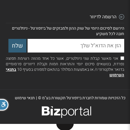
הרשמה לדיוור
הירשם לסיכום היומי של שוק ההון ולמבזקים של ביזפורטל - ניוזלטרים
חובה לכל משקיע
אני מאשר קבלת שני ניוזלטרים, אשר כל אחד מהווה רשימת תפוצה
נפרדת, בנושאים סיכום יומי והתראות חמות וקבלת דיוורים פרסומיים
בדואר אלקטרוני ו/ או באמצעות הסלולר בהתאם למפורט בסעיף 10
בתנאי
השימוש
כל הזכויות שמורות לחברת ביזפורטל תקשורת בע"מ ©
|
תנאי שימוש