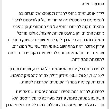
החדש בחיפה.
לידר אופטימיים ביחס לחברה ולפוטנציאל הגלום בה
ו"מאמינים כי הטכנולוגיה הייחודית של פלוריסטם לריבוי
התאים מקנה לה יתרון יחסי על פני המתחרים, הן בהיבט
איכות התאים והן בהיבט עלויות הייצור". אולם, פודבל
מסייגת ומבהירה כי הדרך לקבלת אישורים לשיווק המוצרים
עדיין ארוכה, זאת בהתחשב באופי החדשני של המוצרים,
שבגינם ייתכנו התפתחויות בלתי צפויות ואף עיכובים ביחס
לתוכניות המקוריות.
להערכת פודבל, יתרת המזומנים של החברה, שעומדת נכון
ל-31.12.12 על 63.5 מיליון דולר, צפויה להספיק למימוש
תוכניות קליניות במהלך השנתיים הקרובות לפחות.
לסיכום, למרות רמת הסיכון הגבוהה יחסית שמאפיינת
השקעה במניות ביומד, פודבל מעריכה כי פלוריסטם היא
חברה בעלת פוטנציאל גבוה ובעלת יכולת לעמוד באבני הדרך