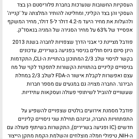
העסקיות החשובות שנערכות בחברת פלוריסטם הן בצד
העסקי והן בצד הקליני, ומחליטה להותיר המלצתה על 'קנייה'
ולהעלות את מחיר היעד מ-4.2 דולר ל-5 דולר, מחיר המשקף
אפסייד של 63% על מחיר הסגירה של המניה בנאסד"ק.
פודבל מציינת כי אבני הדרך שצפויות לחברה בשנת 2013
הינן סיום גיוס חולים בניסוי בפגיעה בשרירים, עדכונים
בקשר לניסוי שלב 2/3 המתוכנן בהתויית ה-CLI, התקדמות
בניסויים קליניים בהתוויות הקשורות לתפקוד לקוי של מח
עצם ואפשרות לקבלת אישור ה-FDA לשלב 2/3 במחלת
הבירגר. החברה מצויה גם במגעים עם מספר חברות
שעשויים להוביל לשיתופי פעולה ועסקאות עתידיות.
פודבל מסמנת אירועים בולטים שצפויים להשפיע על
התפתחויות החברה, ובינהם תחילת שני ניסויים קליניים
חדשים (IC ופגיעה בשרירים), התקשרות בשיתוף פעולה עם
ה-NIH, טיפולי חמלה מוצלחים והשלמת הקמת מתקן הייצור