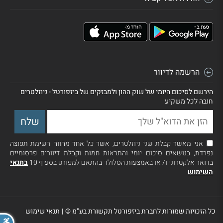
הרשמה לדיוור
הירשם לסיכום היומי של שוק ההון ולמבזקים של ביזפורטל - ניוזלטרים
חובה לכל משקיע
אני מאשר קבלת שני ניוזלטרים, אשר כל אחד מהווה רשימת תפוצה
נפרדת, בנושאים סיכום יומי והתראות חמות וקבלת דיוורים פרסומיים
בדואר אלקטרוני ו/ או באמצעות הסלולר בהתאם למפורט בסעיף 10
בתנאי
השימוש
כל הזכויות שמורות לחברת ביזפורטל תקשורת בע"מ ©
|
תנאי שימוש