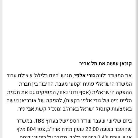
קונאן עושה את תל אביב
את המשדר ילווה
גורי אלפי
, מגיש 'היום בלילה' שצילם עבור
המשדר הישראלי פתיח וקטעי מעבר. החיבור בין חברת
ההפקה הישראלית (אסף ורוני נאווי, המפיקים גם את תכנית
הלייט נייט של גורי אלפי בקשת), להפקה של אובריאן נעשה
באמצעות קונסול ישראל בארה"ב ומנכ"ל קשת
אבי ניר
.
ביום שלישי שעבר שודר הספיישל בערוץ TBS. במשדר
שהועבר בשעה 22:00 שעון מזרח ארה"ב, צפו 804 אלף
איש, שהם 0.4% רייטינג בלבד. מדובר על רייטינג דומה