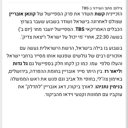
צילום: מתוך השידור ב-TBS
הזכיינית
קשת
תשדר את פרק הספיישל של
קונאן אובריין
שצולם לאחרונה בישראל ושודר בשבוע שעבר בערוץ
הכבלים האמריקאי
TBS
. הספיישל יועבר מחר (יום ב')
בשעה 22:30, אחרי 'מי יכול על ישראל' ו'יצאת צדיק'.
בשבוע בו בילה בישראל, הרשת הישראלית געשה עם
אזכורים רבים של גולשים שפגשו אותו מסייר ברחבי ישראל
והעלו סלפי עמו. כמו כן לקחו חלק בספיישל גם
גל גדות
ו
ליאור רז
. בין היתר סייר אובריין בחומת ההפרדה, בירושלים,
באימון צה"לי, בחופי תל אביב וגם פגש את ראש הממשלה
בנימין נתניהו
. לאורך ביקורו, דאג אובריין "לתדלק" את
עוקביו עם תמונות וקטעי וידאו מהביקור.