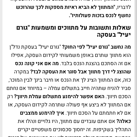
לדבריו,
"המתווך לא הביא ראיות מספקות לכך שהרוכש
נחשף לנכס בזכות פעולותיו".
שאלות ותשובות על מתווכים ומשמעות "גורם
יעיל" בעסקה
מה נחשב "גורם יעיל" לפי החוק?
"גורם יעיל" בעסקת נדל"ן
הוא מתווך שתרם באופן משמעותי לקידום העסקה, אפילו
אם זה הסתכם בהצגת הנכס בלבד.
מה אם אני קונה נכס
שהוצג לי דרך מתווך אבל סוגר את העסקה לבד?
במקרה
כזה, אם המתווך הציג לך את הנכס או חיבר בינך לבין המוכר,
סביר להניח שתהיה חייב בתשלום עמלה – במיוחד אם נחתם
הסכם תיווך.
האם אפשר להימנע מתשלום עמלת תיווך?
רק
אם המתווך לא ביצע אף פעולה שתרמה לקידום העסקה, או
אם לא חתמתם על הסכם תיווך.
איך להימנע ממצבים
כאלה?
אם אתם עובדים עם מתווך, היו גלויים ונהלו את
התהליך בשקיפות. זה יחסוך סכסוכים משפטיים יקרים