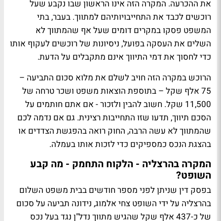
את ההכרעה. המקרה הזה אינו הראשון שבו נקבע שעל
רוכשים לכבד את התחייבויותיהם למתווך. בעבר, בתי
המשפט פסקו במקרים דומים שעל אף שהמתווך לא
השלים את העסקה בפועל, ניסיונות של רוכשים לעקוף אותו
כדי לחסוך את דמי התיווך אינם מתקבלים על הדעת.
הרוכש במקרה הזה חויב לשלם את מלוא סכום התביעה –
75 אלף שקל – בתוספת הוצאות משפט ושכר טרחה של
11,500 שקל. חשוב להבין ולזכור - אם אתם חותמים על
הסכם תיווך, תדעו שזו התחייבות רצינית. גם אם נדמה לכם
שהמתווך לא עשה הרבה, החוק רואה בהפגשת הצדדים או
בהצגת הנכס כמספיקים כדי לזכות אותו בעמלה.
המקרה בהרצליה - הלקוח התחמק - מה קבע
השופט?
בפסק דין שניתן לפני מספר חודשים בבית משפט השלום
בהרצליה על ידי השופט צחי אלמוג, נידונה תביעה על סכום
של כ-437 אלף שקל שהגיש מתווך נדל"ן נגד בעל נכס