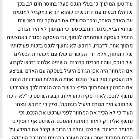
עוד טען המתווך כי בעלי הנכס פעלו בחוסר תום לב, בכך
שניהלו מגעים עם הרוכשים שהוא הביא במקביל למגעים
עם האדם האחר, ובכך הכשילו את העסקה עם האנשים
שהוא הביא. מנגד, הנתבע טען כי המתווך לא היה הגורם
היעיל בעסקה שנחתמה לבסוף, וכי העסקה נסגרה באמצעות
מתווך אחר. לדבריו, הרוכש לא נחשף לנכס בזכות פעולותיו
של המתווך, אלא דרך הקשרים שלו עם משפחת הבעלים
של הנכס, שהיו חברים קרובים. השופט אלמוג נדרש לקבוע
אם המתווך היה אכן הגורם היעיל בעסקה עם האדם שביצע
את העסקה מול בעלי הנכס. אחת השאלות המרכזיות היתה
אם הסרטון שהמתווך הפיץ ברשת היה הגורם לכך שהרוכש
נחשף לנכס. לאחר סקירת הראיות, קבע השופט כי "לא הוכח
שהתובע היה הגורם היעיל בעסקה", וציין כי הרוכש עצמו
העיד כי לא הכיר את המתווך לפני שרכש את הנכס, וכי
נחשף אליו רק לאחר חתימת ההסכם. השופט אף הוסיף כי
מחומר הראיות שהוצגו, עולה כי הרוכש קיבל את המידע על
הנכס ממתווך אחר, שהיה מעורב במגעים ובסגירת העסקה.