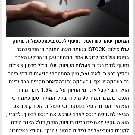
המתווך שהרוכש השני נחשף לנכס בזכות פעולות שיווק
שלו
צילום: ISTOCK
באותה העת, התגלה כי הנכס נמכר
בסופו של דבר לרוכש אחר. המתווך טען כי הרוכש האחר
נחשף לנכס בזכות פעולות השיווק שלו, כולל סרטון שצילם
והפיץ ברשת. לאור זאת, טען המתווך כי מגיעים לו דמי תיווך
גם בעסקה זו, אף שהעסקה נסגרה לאחר תקופת הבלעדיות.
הוא דרש לקבל את דמי התיווך על סך 1.5% מתוך מחיר
הנכס, שנמכר תמורת 9 מיליון שקל. המתווך טען כאמור כי
הוא היה הגורם היעיל בעסקה, וכי פעולות השיווק שביצע
הביאו לחשיפת הנכס לאדם שרכש את הנכס לבסוף. לדבריו,
הוא השקיע מאמצים רבים בשיווק הנכס, כולל הצגת הנכס
לקונים פוטנציאליים וצילום סרטון שיווקי שהופץ באינטרנט.