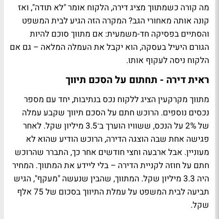
מה קורה כשמתווך מציג דירה, הלקוח אומר "לא תודה", ואז
קונה אותה מאחורי הגב? המקרה הזה הגיע לבית המשפט
והסתיים בפסיקה חד-משמעית: אם מתווך סוכם להיות
הגורם היעיל בעסקה, הוא יקבל את העמלה המלאה – גם אם
הלקוח ניסה לעקוף אותו.
ראית דירה - תחתום על הסכם תיווך
מתווך מקרקעין הציג ללקוח נכס בנתיבות, יחד עם מספר
נכסים נוספים. הרוכש חתם על הסכם תיווך שקבע עמלה
של 2% על הנכס, ששוויו הוערך ב־3.5 מיליון שקל. לאחר
פגישה אחת שבה הוצגה הדירה, הרוכש הודיע שהוא לא
מעוניין. אבל ארבעה וחצי חודשים אחר כך, התברר שהרוכש
חתם על חוזה לקניית הדירה – בלי ליידע את המתווך. המחיר
היה 3.3 מיליון שקל. המתווך, שהבין שנעשה "מעקף", הגיש
תביעה לבית המשפט על עמלת התיווך בסכום של 75 אלף
שקל.