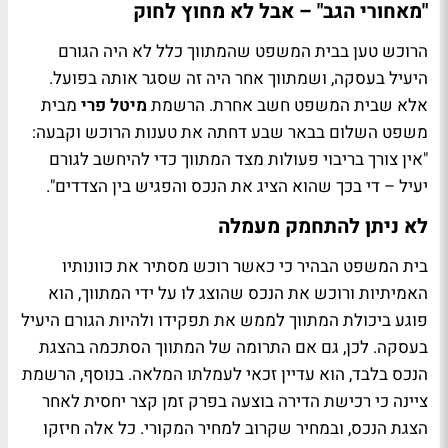
"מאחורי הגב" – אבל לא מחוץ לחוק
הרוכש טען בבית המשפט שהמתווך כלל לא היה הגורם
היעיל בעסקה, ושמתווך אחר היה זה שסגר אותה בפועל.
אלא שבית המשפט חשב אחרת. הרשמת
מיטל פרי
מבית
משפט השלום בבאר שבע דחתה את טענות הרוכש וקבעה:
"אין צורך בריבוי פעולות מצד המתווך כדי להיחשב לגורם
יעיל – די בכך שהוא הציג את הנכס והפגיש בין הצדדים".
לא ניתן להתחמק מעמלה
בית המשפט הבהיר כי כאשר רוכש מסתיר את כוונותיו
האמיתיות ורוכש את הנכס שהוצג לו על ידי המתווך, הוא
פוגע ביכולת המתווך לממש את תפקידו ולהיות הגורם היעיל
בעסקה. לכן, גם אם התרומה של המתווך הסתכמה בהצגת
הנכס בלבד, הוא עדיין זכאי לעמלתו המלאה. בנוסף, הרשמת
ציינה כי רכישת הדירה בוצעה בפרק זמן קצר יחסית לאחר
הצגת הנכס, ובמחיר שקרוב למחיר המקורי. כל אלה חיזקו