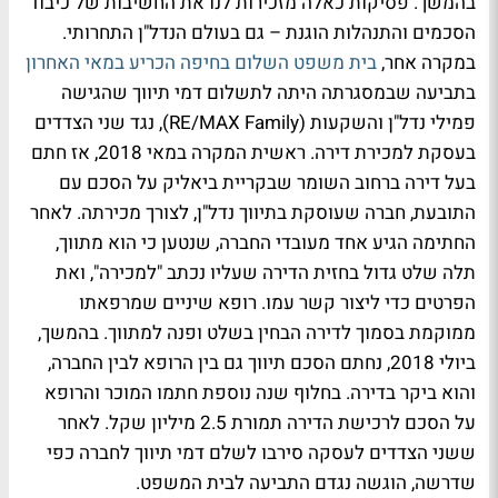
בהמשך. פסיקות כאלה מזכירות לנו את החשיבות של כיבוד
הסכמים והתנהלות הוגנת – גם בעולם הנדל"ן התחרותי.
במקרה אחר,
בית משפט השלום בחיפה הכריע במאי האחרון
בתביעה שבמסגרתה היתה לתשלום דמי תיווך שהגישה
פמילי נדל"ן והשקעות (RE/MAX Family), נגד שני הצדדים
בעסקת למכירת דירה. ראשית המקרה במאי 2018, אז חתם
בעל דירה ברחוב השומר שבקריית ביאליק על הסכם עם
התובעת, חברה שעוסקת בתיווך נדל"ן, לצורך מכירתה. לאחר
החתימה הגיע אחד מעובדי החברה, שנטען כי הוא מתווך,
תלה שלט גדול בחזית הדירה שעליו נכתב "למכירה", ואת
הפרטים כדי ליצור קשר עמו. רופא שיניים שמרפאתו
ממוקמת בסמוך לדירה הבחין בשלט ופנה למתווך. בהמשך,
ביולי 2018, נחתם הסכם תיווך גם בין הרופא לבין החברה,
והוא ביקר בדירה. בחלוף שנה נוספת חתמו המוכר והרופא
על הסכם לרכישת הדירה תמורת 2.5 מיליון שקל. לאחר
ששני הצדדים לעסקה סירבו לשלם דמי תיווך לחברה כפי
שדרשה, הוגשה נגדם התביעה לבית המשפט.