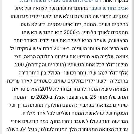
במקרה אחר,
הכריע בית המשפט לענייני משפחה בתל
אביב בחודש שעבר
בהתנגדות שהוגשה לצוואה של איש
עסקים, המורישה את עיזבונו לאשתו ולשני ילדיו מגרושתו
בחלקים שווים. המנוח, יזם ואיש עסקים, ידע לא מעט
מהפכים לאורך כל חייו. ב-2006 הוא התגרש מאשתו
הראשונה, שעמה הביא לעולם את שני ילדיו. מאוחר יותר
הוא הכיר את אשתו השנייה. ב-2013 חתם איש עסקים על
צוואה שלפיה הוא מוריש את עיזבונו בחלוקה הבאה: חצי
מיליון דולר לכל אחת מנשותיו (הנוכחית והקודמת), 200
אלף דולר לנהג שלו, ויתר רכושו - הכולל בין היתר דירה
בהרצליה - לשני ילדיו בחלקים שווים. כשנתיים לאחר עריכת
הצוואה נישא המנוח לזוגתו, ובתחילת 2019 הוא פיטר את
הנהג שלו אחרי 25 שנה שעבד אצלו. ב-2020 ערך המנוח
שינויים בצוואתו בכתב יד: הפעם החלוקה נעשתה בדרך של
הענקת שליש לאשת המנוח ושליש לכל אחד מילדיו.
הגרושה והנהג שלו לשעבר נותרו בחוץ. כמה חודשים אחרי
עריכת הצוואה המאוחרת הלך המנוח לעולמו, בגיל 64. בשלב