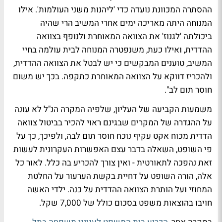
ההסתרה המכוונת נועדה כדי 'ליהנות משני העולמות'. אילו
המנוחה היתה מאריכה ימים אחרי המשיב הרי שהיה
ביכולתה 'לגנוז' את הצוואה המאוחרת ולנופף בצוואה
ההדדית, ואילו כעת, משנפטרה המנוחה לבית עולמה בחיי
המשיב, טוענים המבקשים כי יש לבטל את הצוואה ההדדית,
ולהכריז דווקא על הצוואה המאוחרת כתקפה. בכך יש משום
חוסר תום לב".
משמעות הקביעה של העליון, שלפיה המקרה הנ"ל לא עונה
על ההגדרה של המקרים שבגינם ראוי להכיר בביטול צוואה
הדדית מכוח אקט עקיף נוכח חוסר תום לבה, ולפיכך, כך על
פי השופט, השאלה בדבר עצם האפשרות העקרונית לעשות
זאת נהפכה לתאורטית - ואין צורך להכריע בה כלל. לאור כל
אלה, הורה השופט על דחיית בקשת הערעור על החלטת
המחוזי ועל הותרת הצוואה ההדדית על כנה. ילדי האשה
חויבו בהוצאות משפט בסכום כולל של 7,000 שקל.