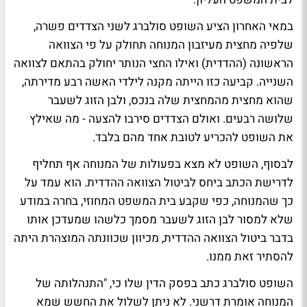
במאי האחרון הציע השופט סולברג לשני הצדדים פשרה,
שלפיה מחצית מעיזבון המנוחה תחולק על פי הצוואה
הראשונה (ההדדית) ואילו החצי הנותר יחולק בהתאם לצוואה
השנייה. קביעה כזו הייתה מקנה לילדי האשה רבע מדירתה,
שהוא מחצית מהמחצית שלה בנכס, ולבן הזוג לשעבר
שלושה רבעים. ואולם הצדדים סירבו להצעה - מה שאילץ
את השופט להכריע לטובת אחד מהם בלבד.
לבסוף, השופט לא מצא בפעולות של המנוחה אף תחליף
לדרישת הכתב ביחס לביטול הצוואה ההדדית. הוא עמד על
כך שהמנוחה, כפי שקבע בית המשפט המחוזי, בחרה במודע
שלא למסור לבן הזוג לשעבר מסמך כלשהו שמעדכן אותו
בדבר ביטול הצוואה ההדדית, מכיוון שכוונתה המוצהרת היתה
להסתיר זאת ממנו.
השופט סולברג כתב בפסק הדין שלו כי, "התנהלותה של
המנוחה אומרת דרשני. לא ניתן לשלול את החשש שמא