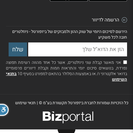
הרשמה לדיוור
הירשם לסיכום היומי של שוק ההון ולמבזקים של ביזפורטל - ניוזלטרים
חובה לכל משקיע
אני מאשר קבלת שני ניוזלטרים, אשר כל אחד מהווה רשימת תפוצה
נפרדת, בנושאים סיכום יומי והתראות חמות וקבלת דיוורים פרסומיים
בדואר אלקטרוני ו/ או באמצעות הסלולר בהתאם למפורט בסעיף 10
בתנאי
השימוש
כל הזכויות שמורות לחברת ביזפורטל תקשורת בע"מ ©
|
תנאי שימוש