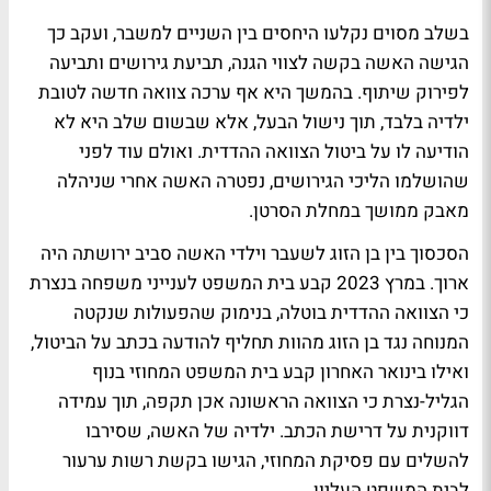
בשלב מסוים נקלעו היחסים בין השניים למשבר, ועקב כך
הגישה האשה בקשה לצווי הגנה, תביעת גירושים ותביעה
לפירוק שיתוף. בהמשך היא אף ערכה צוואה חדשה לטובת
ילדיה בלבד, תוך נישול הבעל, אלא שבשום שלב היא לא
הודיעה לו על ביטול הצוואה ההדדית. ואולם עוד לפני
שהושלמו הליכי הגירושים, נפטרה האשה אחרי שניהלה
מאבק ממושך במחלת הסרטן.
הסכסוך בין בן הזוג לשעבר וילדי האשה סביב ירושתה היה
ארוך. במרץ 2023 קבע בית המשפט לענייני משפחה בנצרת
כי הצוואה ההדדית בוטלה, בנימוק שהפעולות שנקטה
המנוחה נגד בן הזוג מהוות תחליף להודעה בכתב על הביטול,
ואילו בינואר האחרון קבע בית המשפט המחוזי בנוף
הגליל-נצרת כי הצוואה הראשונה אכן תקפה, תוך עמידה
דווקנית על דרישת הכתב. ילדיה של האשה, שסירבו
להשלים עם פסיקת המחוזי, הגישו בקשת רשות ערעור
לבית המשפט העליון.