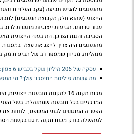
מבוססת על מקרים שבהם יש נפגעים רבים, אך
מהנפגעים להגיש תביעה (עקב העלויות והטרח
הייצוגי (שהוא חלק מקבוצת הנפגעים) לתבוע
עבור טרחתו. תביעות ייצוגיות מוגשות לרוב בע
הסביבה והגנת הצרכן. התובענה הייצוגית מא
מהנפגעים היה צריך לייצג את עצמו במסגרת ה
מנהליות, מכיוון שמספר רב של תביעות מקוב
עסקה של 206 מיליון שקל בכביש 6 צפון: קרן נוי רושמת רווח של 210 מיליון
מה עשתה פוליסת החיסכון שלך? מי המפתיע
מכוח תקנה 16 לתקנות תובענות ייצ
המרכזיים בכל תובענה שמתנהלת. בשל העניי
הפשרה המוגשים לבתי המשפט, ולחוות את ע
לממשלה בודק מכוח תקנה זו גם בקשות הסת