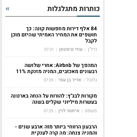
כותרות מתגלגלות
84 אלף דירות מחפשות קונה: כך
חושפים את המחיר האמיתי שהיזם מוכן
לקבל
נדל"ן
עוזי גרסטמן
07:31
|
|
המהפך של Airbnb: אחרי שלושה
רבעונים מאכזבים, המניה מזנקת 11%
גלובל
אדיר בן עמי
07:29
|
|
מקורות לבג"ץ: להורות על הנחה בארנונה
בעשרות מיליוני שקלים בשנה
משפט
איתמר לוין
07:25
|
|
הרבעון הרווחי ביותר מזה ארבע שנים -
והמניה צנחה: מה קרה לענקית