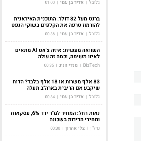
גלובל
אדיר בן עמי
01:00
|
|
ברנט מעל 82 דולר: התוכנית האיראנית
להורמוז טרפה את הקלפים בשוקי הנפט
גלובל
אדיר בן עמי
00:36
|
|
השוואה מעשית: איזה צ'אט AI מתאים
לאיזו משימה, וכמה זה עולה
BizTech
מנדי הניג
00:35
|
|
83 אלף משרות או 18 אלף בלבד? הדוח
שיקבע אם הריבית בארה"ב תעלה
גלובל
אדיר בן עמי
00:34
|
|
נאות רחל: המחיר למ"ר ירד 6%, עסקאות
ומחירי הדירות בשכונה
נדל"ן
צלי אהרון
00:30
|
|