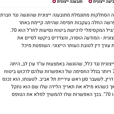
יעה ייצוגית
תובענה ייצוגית
 הסתלקות מתוגמלת מתובענה ייצוגית שהוגשה נגד חברת
פרשה החלה בעקבות חסימה שהיתה קיימת באתר
האינטרנט של כלל, שלוותה בהודעה שלפיה הגיל המקסימלי לרכישת ביטוח נסיעות לחו"ל הוא 70.
גית - המודעה הוסרה, והצדדים ביקשו לסיים את
ורך דין לטובת העותר הייצוגי. השופטת מיכל
וגית נגד כלל, שהוגשה באמצעות עו"ד ערן לב, היתה
שחברת הביטוח מפלה אזרחים ותיקים בני 70 ויותר בגלל החסימה של האפשרות שלהם לרכוש ביטוח
דרין, לשעבר סגן ראש עיריית תל אביב. לטענתו, הוא נכנס
 אך כשהוא מילא את תאריך הלידה שלו שם הוא נתקל
בהודעה שלפיה, "הגיל המקסימלי לביטוח הינו 70". בכך האפשרות שלו להמשיך למלא את הטופס