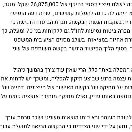
בבקשה נטען כי עקב ההפליה הנ"ל - כלל צריכה לשלם פיצוי כספי בהיקף של 26,875,000 שקל. מנגד,
א היתה לה כוונה להפלות קשישים, ושהמודעה הופיעה
ידית בעקבות הגשת הבקשה. חברת הביטוח הדגישה כי
למעשה, בתקופה שבה התרחשה התקלה היא מכרה ביטוח נסיעות לחו"ל גם ללקוחות בני 70 ומעלה, כך
ת אחיזה במציאות. בשלב מסוים הציע בית המשפט
כך. בסוף הליך הפישור הוגשה בקשה משותפת של שני
מפלה באתר כלל, הרי שאין עוד צורך בהמשך ניהול
ת עצמה ברגע שבוצע תיקון להפליה, ומשכך יש לדחות את
רות על מחיקה של בקשת האישור של הייצוגית. דחייה של
פת באותו עניין, ואילו מחיקה מותירה אופציה כזאת על
טובת העותר ובא כוחו הוצאות משפט ושכר טרחת עורך
ף שקל. בין השאר, נטען על ידי שני הצדדים כי הבקשה הביאה לתועלת עבור