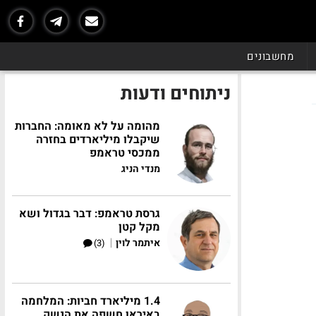
מחשבונים
ניתוחים ודעות
מהומה על לא מאומה: החברות
שיקבלו מיליארדים בחזרה
ממכסי טראמפ
מנדי הניג
גרסת טראמפ: דבר בגדול ושא
מקל קטן
|
איתמר לוין
(3)
1.4 מיליארד חביות: המלחמה
באיראן חשפה את הנשק