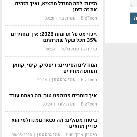
הזיות: למה המודל ממציא, ואיך מזהים
את זה בזמן
ה
BizTech
עמית בר
00:28
|
|
זיכוי מס על תרומות 2026: איך מחזירים
35% מכל שקל שתרמתם
קריירה
ענת גלעד
00:24
|
|
המודלים הסיניים: דיפסיק, קימי, קוואן
וזעזוע המחירים
BizTech
עוזי גרסטמן
00:24
|
|
איך כותבים פרומפט טוב: מה באמת עובד
BizTech
ענת גלעד
00:24
|
|
ביטוח מנהלים: מה נשאר ממנו ולמי הוא
עדיין מתאים
חיסכון ארוך טווח
עוזי גרסטמן
06/08/2026
|
|