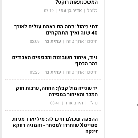
המשכנתאות רוקט?
גלובל
אדיר בן עמי
07:19
|
|
דמי ניהול: כמה הם באמת עולים לאורך
40 שנה ואיך מתמקחים
חיסכון ארוך טווח
עמית בר
02:09
|
|
ניוד, איחוד חשבונות והכספים האבודים
בהר הכסף
חיסכון ארוך טווח
עמית בר
05:25
|
|
יד שנייה מול קבלן: החוזה, ערבות חוק
המכר והאיחור במסירה
נדל"ן
מירב ארד
03:41
|
|
ההצפה שכולם חיכו לה: מיליארד מניות
ספייסX שוחררו למסחר - והמניה דווקא
זינקה