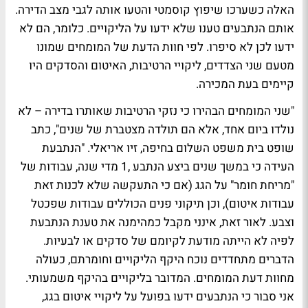
האלה כשערכו שיפוץ קוסמטי והטעו אותה לגבי מצב הדירה.
אותם הנתבעים טענו שלא ידעו על הליקויים. כלומר, הם לא
ידעו לכן לא סיפרו. לפי חוות הדעת של המומחים שמונו
מטעם שני הצדדים, ליקויי הרטיבות, האיטום והסדקים היו
קיימים בעת המכירה.
"שני המומחים הבהירו כי נזקי הרטיבות שאותרו בדירה – לא
נולדו ביום אחד, אלא הם תולדה מצטברת של שנים", כתב
שופט בית משפט השלום בחיפה, זיו אריאלי. "הנתבעת
העידה כי במשך שנים ביצע הנתבע ,1 מדי שנה, עבודות של
"מריחת חומר" על הגג (אם כי התעקשה שלא לכנות זאת
עבודות איטום), וכן תיקוני פנים הכוללים עבודות שפכטל
וצבע. לאור זאת, אינני מקבל כמהימנה את טענת הנתבעת
לפיה לא הייתה מודעת לקיומם של סדקים או לבעיות.
הדברים מתחדדים נוכח היקף הליקויים וחומרתם, כעולה
מחוות דעת המומחים. המדובר בליקויים בהיקף משמעותי.
אני סבור כי הנתבעים ידעו בפועל על ליקויי איטום בגג,