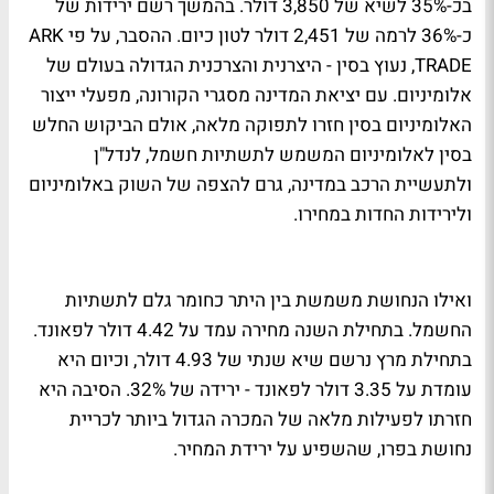
בכ-35% לשיא של 3,850 דולר. בהמשך רשם ירידות של
כ-36% לרמה של 2,451 דולר לטון כיום. ההסבר, על פי ARK
TRADE, נעוץ בסין - היצרנית והצרכנית הגדולה בעולם של
אלומיניום. עם יציאת המדינה מסגרי הקורונה, מפעלי ייצור
האלומיניום בסין חזרו לתפוקה מלאה, אולם הביקוש החלש
בסין לאלומיניום המשמש לתשתיות חשמל, לנדל"ן
ולתעשיית הרכב במדינה, גרם להצפה של השוק באלומיניום
ולירידות החדות במחירו.
ואילו הנחושת משמשת בין היתר כחומר גלם לתשתיות
החשמל. בתחילת השנה מחירה עמד על 4.42 דולר לפאונד.
בתחילת מרץ נרשם שיא שנתי של 4.93 דולר, וכיום היא
עומדת על 3.35 דולר לפאונד - ירידה של 32%. הסיבה היא
חזרתו לפעילות מלאה של המכרה הגדול ביותר לכריית
נחושת בפרו, שהשפיע על ירידת המחיר.