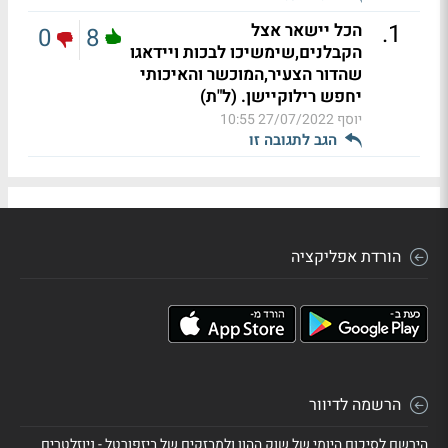
.
1
הכל יישאר אצל
0
8
הקבלנים,שימשיכו לבכות ויידאגו
שהדור הצעיר,המוכשר והאיכותי
יחפש רילוקיישן. (ל"ת)
יוסף
27/07/2022 10:55
הגב לתגובה זו
הורדת אפליקציה
הרשמה לדיוור
הירשם לסיכום היומי של שוק ההון ולמבזקים של ביזפורטל - ניוזלטרים