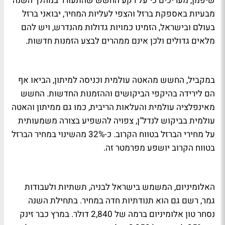
שיפמן, מעריכים כי על רקע החשש שהתעורר במהלך השנה
מבעיות באספקת ברזל והצפי לעליות המחיר, יבואני ברזל
בעולם ובישראל, הזמינו כמויות גדולות מהנדרש, ויש להם
מלאים גדולים ולכן אינם ממהרים לבצע הזמנות חדשות.
במקביל, החשש מהאטה עולמית וכניסה למיתון, הביאו אף
הם לירידה בהיקפי הביקושים וההזמנות החדשות. החשש
מאינפלציה עולמית והעלאות הריבית, כמו גם ממיתון והאטה
עולמית בביקוש לנדל"ן, צפויה להשפיע בצורה משמעותית
על מחירי הברזל בטווח הקרוב. כ-32% מהשינוי במחיר הברזל
בטווח הקרוב יושפע מפרמטר זה.
האלומיניום, המשמש בישראל לבניה, תשתיות ולעבודות
גמר, רשם גם הוא תנודתיות חדה במחיר. בתחילת השנה
נסחר טון אלומיניום ברמה של 2,840 דולר. במרץ כבר זינק