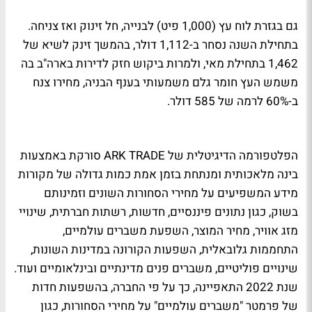
גם בגזרת לוח עץ (1,000 פיט) לבנייה, חל זינוק ואז צניחה.
בתחילת השנה נסחר ב-1,112 דולר, בהמשך זינק לשיא של
1,462 בתחילת מאי, ולמרות ביקוש חזק לדירות בארה"ב בה
משמש העץ חומר גלם משמעותי בענף הבניה, מחירו צנח
ב-60% לרמה של 585 דולר.
הפלטפורמה הדיגיטלית של ARK TRADE סורקת באמצעות
בינה מלאכותית ומנתחת בזמן אמת כמות גדולה של מקורות
מידע המשפיעים על מחירי הסחורות השונים וזמינותם
בשוק, כגון נתונים פיננסיים, חדשות, רשתות חברתית, שינויי
מזג אוויר, מחיר המוצר, השפעת משברים עולמיים,
התחממות גלובאלית, השפעות הקורונה במדינות השונות,
שינויים פוליטיים, משברים פנים מדינתיים ובינלאומיים ועוד.
שנת 2022 התאפיינה, כך על פי החברה, בהשפעות חדות
של פרמטר "משברים עולמיים" על מחירי הסחורות, כגון