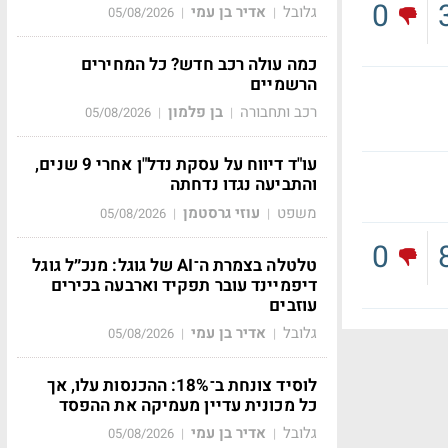
0
גלובל
אדיר בן עמי
05/08/2026
|
|
כמה עולה רכב חדש? כל המחירים
הרשמיים
רכב ותחבורה
בן פלמון
05/08/2026
|
|
עו"ד דיווח על עסקת נדל"ן אחרי 9 שנים,
והתביעה נגדו נדחתה
משפט
עוזי גרסטמן
05/08/2026
|
|
0
טלטלה בצמרת ה־AI של גוגל: מנכ״ל גוגל
דיפמיינד עובר תפקיד וארבעה בכירים
עוזבים
גלובל
אדיר בן עמי
05/08/2026
|
|
לוסיד צונחת ב־18%: ההכנסות עלו, אך
כל מכונית עדיין מעמיקה את ההפסד
גלובל
אדיר בן עמי
05/08/2026
|
|