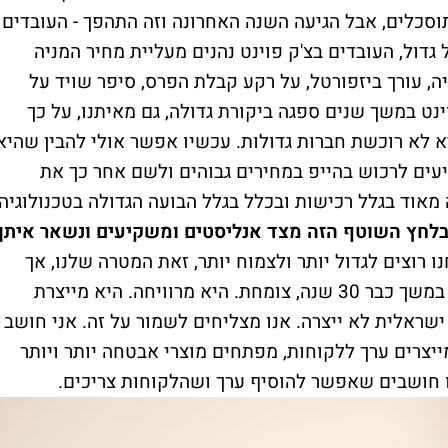
תוסכלים, אבל הגיעה השנה האחרונה וזה התהפך - העובדים
דול, העובדים בצ'ק פוינט נהנים מעליית מחיר המניה
ה, עורך ביזפורטל, על רקע קבלת הפרס, סיפר שויד על
נט במשך שנים ספגה ביקורת גדולה, גם מאיתנו, על כך
לא רוכשת חברות גדולות. עכשיו אפשר אולי להבין שהיא
ים לרכוש בהייפ במחירים גבוהים ולשם אחר כך את
אוד בגלל רכישות ובכלל בגלל הבועה הגדולה בטכנולוגיה,
לחץ השוטף הזה מצד אנליסטים ומשקיעים ונשאר איתן
ו רוצים לגדול יותר ולצמוח יותר, זאת המטרה שלנו, אך
צריך לשים את העובדות על דיוקן: צ'ק פוינט, במשך כבר 30 שנה, צומחת. היא מרוויחה. היא מייצרת
ראלית לא ייצרה. אנו מצליחים לשמור על זה. אני חושב
ייצרים ערך ללקוחות, מפתחים מוצרי אבטחה יותר ויותר
ו חושבים שאפשר להוסיף ערך ושהלקוחות צריכים.