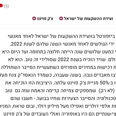
(5)
ועידת ההשקעות של ישראל
צ'ק פוינט
 ביזפורטל בוועידת ההשקעות של ישראל לאחד מאנשי
השנה של מערכת ביזפורטל. הוא גם נבחר על ידי הגולשים לאחד מאנשי השנה שלהם לשנת 2022.
י כמעט שלושים שנה הייתה חלוצה בתחומה ועד היום היא
מחברות אבטחת המידע הגדולות והחזקות בעולם. שויד הוכיח בשנת 2022 שסולידי זה טוב. הוא לא
 רכישות במחירים מופרזים כשתעשיית הסייבר השתוללה
בו מאבדים גובה. בשנה שעברה, כשמדד הנאסד"ק צנח מעל
30%, כשמניות סייבר של חברות צעירות קרסו ב-50% מניית צ'ק פוינט עלתה. היציבות הזו הוכיחה את
ם (לא רק) שמספקים צמיחה קדימה והאמת שזה גם טוב
כנולוגיה והסייבר הצעירות שחיו בבועה - חשבו שהם
 אלפי דולרים ואפילו מעל מיליון דולר, ובום טראח, המניה
י-שנתיים הם היו באופוריה ואולי העובדים של צ'ק פוינט