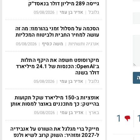
גייסה 289 מיליון דולר בנאסד״ק
גלובל
אדיר בן עמי
05/08/2026
|
|
הסכמה על מסלול זמני בהורמוז: מה זה
עושה למחיר החבית ולביטוח המכליות
אנרגיה ותשתיות
משה כסיף
05/08/2026
|
|
מיקרוסופט חשפה את היקף התלות
ב־OpenAI: הכנסות של 24.1 מיליארד
דולר בשנה
ה
גלובל
אדיר בן עמי
05/08/2026
|
|
אופציות ב-150 מיליארד שקל תקועות
בהייטק: כך מתכננים באוצר למסות אותן
בארץ
אדיר בן עמי
05/08/2026
|
|
1
מייקל ברי מגלגל את השורט על אנבידיה
ל-2027 ומזהיר: השוק קרוב לשיא ולנפ