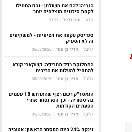
הגביהו להם את השולחן - והם התחילו
לקחת סיכונים מוצלחים יותר
מדע
ענת גלעד
00:03
|
|
סנדיסק עקפה את הציפיות - למשקיעים
זה לא הספיק
גלובל
אדיר בן עמי
05/08/2026
|
|
המחלוקת בפד מחריפה: קשקארי קורא
להתחיל להעלות את הריבית
גלובל
אדיר בן עמי
05/08/2026
|
|
הנאסד״ק רשם רצף שהתרחש 18 פעמים
בהיסטוריה - וכך הוא נסחר אחרי
הפעמים הקודמות
גלובל
אדיר בן עמי
05/08/2026
|
|
זינקה 24% ביום המסחר הראשון: אטוביה