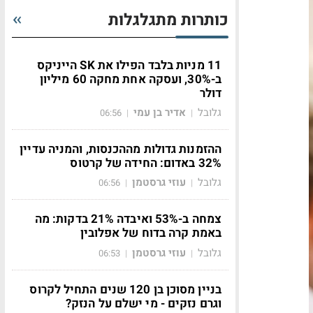
כותרות מתגלגלות
11 מניות בלבד הפילו את SK הייניקס
ב-30%, ועסקה אחת מחקה 60 מיליון
דולר
גלובל
אדיר בן עמי
06:56
|
|
ההזמנות גדולות מההכנסות, והמניה עדיין
32% באדום: החידה של קרטוס
גלובל
עוזי גרסטמן
06:56
|
|
צמחה ב-53% ואיבדה 21% בדקות: מה
באמת קרה בדוח של אפלובין
גלובל
עוזי גרסטמן
06:53
|
|
בניין מסוכן בן 120 שנים התחיל לקרוס
וגרם נזקים - מי ישלם על הנזק?