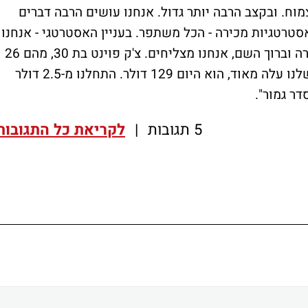
וח. ובקצב הרבה יותר גדול. אנחנו עושים הרבה דברים
אסטרטגיות מכירה - הכל משתפר. בעניין האסטרטגי - אנחנו
רוצים לייצר ערך ולגדול. זה נשארת אותה מטרה וברוך השם, אנחנו מצליחים. צ'ק פוינט בת 30, מהם 26
שנה כחברה ציבורית בנאסד"ק. מחיר המניה שלנו עלה מאוד, הוא היום 129 דולר. התחלנו מ-2.5 דולר
ר גמור".
5 תגובות
|
לקריאת כל התגובות