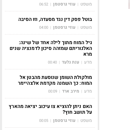
משפט
עוזי גרסטמן
06:52
|
|
בוטל פסק דין נגד מסעדה, וזו הסיבה
משפט
עוזי גרסטמן
04:00
|
|
גיל המוח מתוך לילה אחד של שינה:
האלגוריתם שמזהה סיכון לדמנציה שנים
מרא
מדע
ענת גלעד
00:40
|
|
מולקולת השומן שנוסעת מהבטן אל
המוח: כך השמנה מקדמת אלצהיימר
מדע
מירב ארד
00:09
|
|
האם ניתן להוציא צו עיכוב יציאה מהארץ
על תושב חוץ?
משפט
עוזי גרסטמן
00:05
|
|