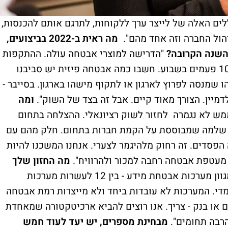
ל דבר - הכללים האלה של לייצר ערך ללקוחות, לתרגם אותם להכנסות,
יהול החברה וזה אחד מהם".
מה ראית ב-2022 בביצועים,
 השנה הקרובה?
"הדרישה למוצרי אבטחה עולה. ההתקפות
עלו ב-40%. ארגון ממוצע מותקף מעל 100,000 פעמים בשבוע. חשבו כמה אבטחה פיזית יש סביבנו
 שמנסה לפרוץ לארגון או לתקוף מישהו בארגון. בסייבר -
יין. הצורך מאוד קיים. אבל זה בצד של השוק".
ומה
ש לא נגמרה לחזור לשוק רציונאלי. ההצלחה בתחום
ה שלמה שמבוססת על הקמת חברות בתחום. חלק מהם עם
הפסדים. זה רחוק מלהיגמר לצערי. אנחנו המשכנו להיות
 מעטפת אבטחה רחבה למכור ולהרוויח".
מה החזון שלך
"ארגון ממוצע משתמש במגוון מערכות אבטחת מידע - בין 12 לעשרות מערכות
מדי. המערכות לא עובדות ביחד ולא מייצרות רמת אבטחה
ים או בנק - צריך. אנו רוצים להביא ארכיטקטורה שמאחדת
רבה תחומים".
מבחינת מספרים, יש יעד לעוד חמש