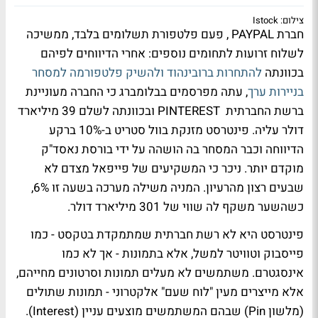
צילום: Istock
חברת PAYPAL , פעם פלטפורת תשלומים בלבד, ממשיכה
לשלוח זרועות לתחומים נוספים: אחרי הדיווחים לפיהם
בכוונתה
להתחרות ברובינהוד ולהשיק פלטפורמה למסחר
בניירות ערך
, עתה מפרסמים בבלומברג כי החברה מעוניינת
ברשת החברתית PINTEREST ובכוונתה לשלם 39 מיליארד
דולר עליה. פינטרסט מזנקת בוול סטריט ב-10% ברקע
הדיווחה וכבר המסחר בה הושהה על ידי בורסת נאסד"ק
מוקדם יותר. ניכר כי המשקיעים של פייפאל מצדם לא
שבעים רצון מהרעיון. המניה משילה מערכה בשעה זו 6%,
כשהשער משקף לה שווי של 301 מיליארד דולר.
פינטרסט היא לא רשת חברתית שמתמקדת בטקסט - כמו
פייסבוק וטוויטר למשל, אלא בתמונות - אך לא כמו
אינסגטרם. משתמשים לא מעלים תמונות וסרטונים מחייהם,
אלא מייצרים מעין "לוח שעם" אלקטרוני - תמונות שתולים
(מלשון Pin) שבהם המשתמשים מוצעים עניין (Interest).