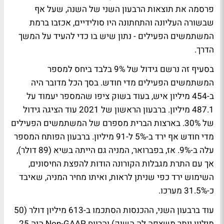
פרסמה את תוצאות הרבעון השני של השנה, שעל אף
שבשורה העליונה והתחתונה היו סולידיים, אכזבו ברמת
המשתמשים הפעילים - נתון שיש בו כדי להעיד על המשך
הדרך.
בסעיף זה נרשם גידול של 9% בלבד ביחס למספר
המשתמשים הפעילים מדי חודש. בסך הכל מדובר היה
ב-454 מיליון איש, בעוד בשוק ציפו שהמספר יעמוד על
487.1 מיליון. ברבעון הראשון של 2021 עוד הציגה גידול
של 30%. בארצות הברית מספרם של המשתמשים הפעילים
מדי חודש אף ירד ב-5% ל-91 מיליון. ברבעון הפותח המספר
עלה ב-9%. אז, בפברואר, המניה גם הייתה בשיא (89 דולר),
אך עם התרת מגבלות הקורונה הודות להפצת החיסונים,
השימוש ירד כפי שניתן לראות, ואיתו מחיר המניה, שאיבד
כ-31.5% מערכו.
עוד ברבעון השני, ההכנסות הסתכמו ב-613 מיליון דולר (50
מיליון יותר משצפה לה השוק) והרווח Non-GAAP היה 25