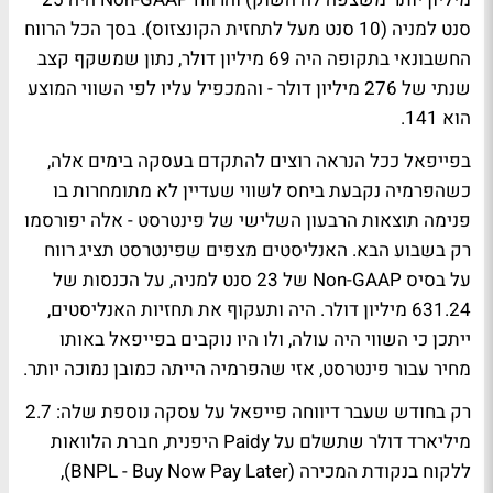
סנט למניה (10 סנט מעל לתחזית הקונצזוס). בסך הכל הרווח
החשבונאי בתקופה היה 69 מיליון דולר, נתון שמשקף קצב
שנתי של 276 מיליון דולר - והמכפיל עליו לפי השווי המוצע
הוא 141.
בפייפאל ככל הנראה רוצים להתקדם בעסקה בימים אלה,
כשהפרמיה נקבעת ביחס לשווי שעדיין לא מתומחרות בו
פנימה תוצאות הרבעון השלישי של פינטרסט - אלה יפורסמו
רק בשבוע הבא. האנליסטים מצפים שפינטרסט תציג רווח
על בסיס Non-GAAP של 23 סנט למניה, על הכנסות של
631.24 מיליון דולר. היה ותעקוף את תחזיות האנליסטים,
ייתכן כי השווי היה עולה, ולו היו נוקבים בפייפאל באותו
מחיר עבור פינטרסט, אזי שהפרמיה הייתה כמובן נמוכה יותר.
רק בחודש שעבר דיווחה פייפאל על עסקה נוספת שלה: 2.7
מיליארד דולר שתשלם על Paidy היפנית, חברת הלוואות
ללקוח בנקודת המכירה (BNPL - Buy Now Pay Later),