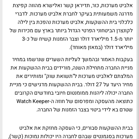
אלביט מערכות, כור, תדיראן קשר ואלישרא מהווה קפיצת
מדרגה משמעותית בעיקר לחברת אלביט מערכות. לדברי
כלכלני בית ההשקעות, אלביט מערכות נהפכת בין לילה
לקונצרן הביטחוני הפרטי הגדול ביותר בארץ עם מכירות של
יותר מ-1.5 מיליארד דולר וצבר הזמנות קשיח של כ-3
מיליארד דולר (במאזן מאוחד).
בעקבות האמור ובהמשך לעליות השערים שנרשמו במחיר
מניית החברה מתחילת השנה, מורידים בבית ההשקעות את
המלצתם לאלביט מערכות ל"תשואת שוק" ומותירים את
מחיר היעד על 27 דולר. בבית ההשקעות מדגישים כי מניית
החברה יכולה ליהנות ממומנטום חיובי בחודשים הקרובים
כתוצאה מהעסקה ומפרסום של חוזה ה-Watch Keeper
שטרם בא לידי ביטוי בצבר הזמנות של החברה.
בבית ההשקעות סבורים, כי העסקה מחזקת את אלביט
מערכות בסגמנטים שבהם לחברה היו יכולות נמוכות (קשר),