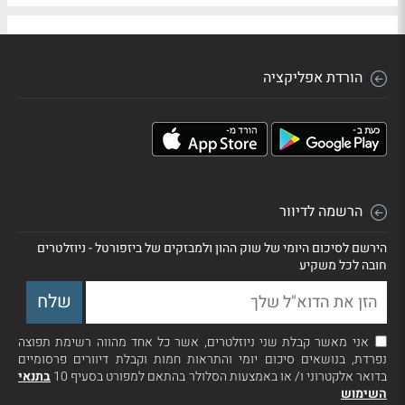
הורדת אפליקציה
הרשמה לדיוור
הירשם לסיכום היומי של שוק ההון ולמבזקים של ביזפורטל - ניוזלטרים
חובה לכל משקיע
אני מאשר קבלת שני ניוזלטרים, אשר כל אחד מהווה רשימת תפוצה
נפרדת, בנושאים סיכום יומי והתראות חמות וקבלת דיוורים פרסומיים
בדואר אלקטרוני ו/ או באמצעות הסלולר בהתאם למפורט בסעיף 10
בתנאי
השימוש