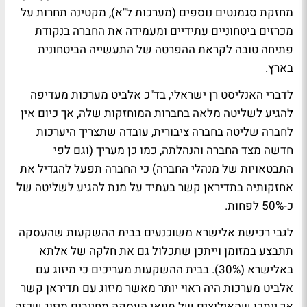
מחזקת סגמנטים נוספים (מערכות ל"א), מקטינה תחרות על
מכרזים ביטחוניים עתידיים ומעמידה את החברה בנקודת
פתיחה טובה לקראת ההפרטה של התעשייה הביטחונית
בארץ.
לדברי האנליסט רן ישראלי, בד"כ אלביט מערכות מעדיפה
להגיע לשליטה מלאה בחברות המוחזקות שלה, אך כיום אין
לחברה שליטה בחברה ציבורית, עובדה שתצריך היערכות
חדשה מצד החברה והנהלתה, כמו כן מעריך (וגם לפי
התבטאויות של מנהלי החברה) כי החברה תפעל להגדיל את
אחזקותיה בתדיראן קשר בעתיד על מנת להגיע לשליטה של
כ-50% לפחות.
לגבי רכישת אלישרא משוכנעים בבית ההשקעות שהעסקה
תתבצע במזומן וייתכן שתכלול גם את חלקה של אלתא
באלישרא (30%). בבית ההשקעות מעריכים כי מיזוג עם
אלביט מערכות היה ראוי יותר מאשר מיזוג עם תדיראן קשר
אך ייתכן שהאילוצים של תוואי העסקה מחייבים מיזוג שכזה