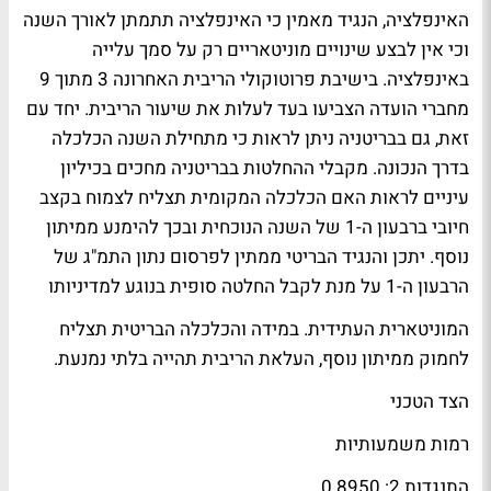
האינפלציה, הנגיד מאמין כי האינפלציה תתמתן לאורך השנה
וכי אין לבצע שינויים מוניטאריים רק על סמך עלייה
באינפלציה. בישיבת פרוטוקולי הריבית האחרונה 3 מתוך 9
מחברי הועדה הצביעו בעד לעלות את שיעור הריבית. יחד עם
זאת, גם בבריטניה ניתן לראות כי מתחילת השנה הכלכלה
בדרך הנכונה. מקבלי ההחלטות בבריטניה מחכים בכיליון
עיניים לראות האם הכלכלה המקומית תצליח לצמוח בקצב
חיובי ברבעון ה-1 של השנה הנוכחית ובכך להימנע ממיתון
נוסף. יתכן והנגיד הבריטי ממתין לפרסום נתון התמ"ג של
הרבעון ה-1 על מנת לקבל החלטה סופית בנוגע למדיניותו
המוניטארית העתידית. במידה והכלכלה הבריטית תצליח
לחמוק ממיתון נוסף, העלאת הריבית תהייה בלתי נמנעת.
הצד הטכני
רמות משמעותיות
התנגדות 2: 0.8950