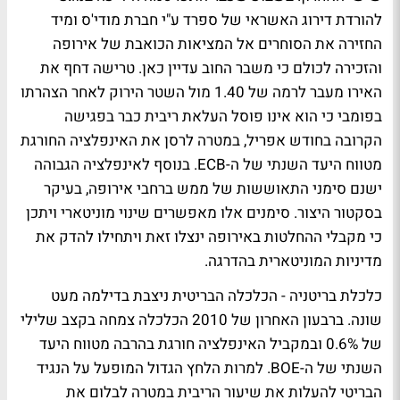
להורדת דירוג האשראי של ספרד ע"י חברת מודי'ס ומיד
החזירה את הסוחרים אל המציאות הכואבת של אירופה
והזכירה לכולם כי משבר החוב עדיין כאן. טרישה דחף את
האירו מעבר לרמה של 1.40 מול השטר הירוק לאחר הצהרתו
בפומבי כי הוא אינו פוסל העלאת ריבית כבר בפגישה
הקרובה בחודש אפריל, במטרה לרסן את האינפלציה החורגת
מטווח היעד השנתי של ה-ECB. בנוסף לאינפלציה הגבוהה
ישנם סימני התאוששות של ממש ברחבי אירופה, בעיקר
בסקטור היצור. סימנים אלו מאפשרים שינוי מוניטארי ויתכן
כי מקבלי ההחלטות באירופה ינצלו זאת ויתחילו להדק את
מדיניות המוניטארית בהדרגה.
כלכלת בריטניה
- הכלכלה הבריטית ניצבת בדילמה מעט
שונה. ברבעון האחרון של 2010 הכלכלה צמחה בקצב שלילי
של 0.6% ובמקביל האינפלציה חורגת בהרבה מטווח היעד
השנתי של ה-BOE. למרות הלחץ הגדול המופעל על הנגיד
הבריטי להעלות את שיעור הריבית במטרה לבלום את