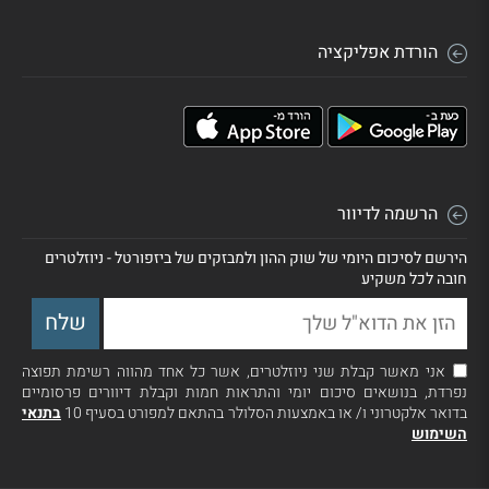
הורדת אפליקציה
הרשמה לדיוור
הירשם לסיכום היומי של שוק ההון ולמבזקים של ביזפורטל - ניוזלטרים
חובה לכל משקיע
אני מאשר קבלת שני ניוזלטרים, אשר כל אחד מהווה רשימת תפוצה
נפרדת, בנושאים סיכום יומי והתראות חמות וקבלת דיוורים פרסומיים
בדואר אלקטרוני ו/ או באמצעות הסלולר בהתאם למפורט בסעיף 10
בתנאי
השימוש