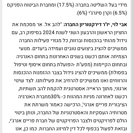
מידי בעל השליטה בחברה (17.5%) ומחברת הביטוח הפניקס
(6.5%) וקרן סינרג'י (6%).
אבי לוי, יו"ר דירקטוריון החברה
: "להב אל. אר מסכמת את
החציון הראשון והרבעון השני לשנת 2024 בסיפוק רב, עם
גידול מהותי בהכנסות וברווח, כל מגזרי פעילות החברה
ממשיכים להציג ביצועים טובים ועמידה ביעדים. מנועי
הצמיחה אותם רכשנו בשנים האחרונות בתחום האנרגיה
ובתחום הקיימות (מפע"ת -הפועלת בתחום איסוף וטיפול
בפסולת) ממשיכים להציג גידול בצבר ההזמנות ההכנסות
והרווחים ואנו ממשיכים להרחיב את פעילותנו. לצד שינוי
ארגוני, מתוך הראייה אסטרטגית להקמת להב תשתיות,
רכשנו לאחרונה מניות המהוות כ- 30%מחברת האנרגיה
הציבורית פריים אנרגי', הרכישה כאמור משרתת את
מטרותיה העסקיות והאסטרטגיות של החברה, ונותן ביטוי
הולם לפרויקטים ולצבר הפרויקטים של חברת פריים אנרג'י,
ובזאת לפעול בכפוף לכל דין למיזוג החברות. כמו כן, אנו