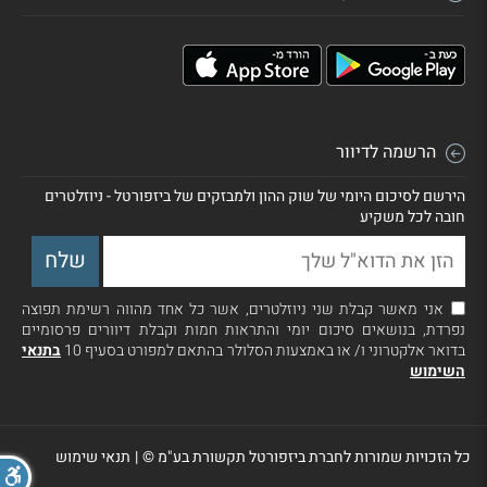
הרשמה לדיוור
הירשם לסיכום היומי של שוק ההון ולמבזקים של ביזפורטל - ניוזלטרים
חובה לכל משקיע
אני מאשר קבלת שני ניוזלטרים, אשר כל אחד מהווה רשימת תפוצה
נפרדת, בנושאים סיכום יומי והתראות חמות וקבלת דיוורים פרסומיים
בדואר אלקטרוני ו/ או באמצעות הסלולר בהתאם למפורט בסעיף 10
בתנאי
השימוש
כל הזכויות שמורות לחברת ביזפורטל תקשורת בע"מ ©
|
תנאי שימוש