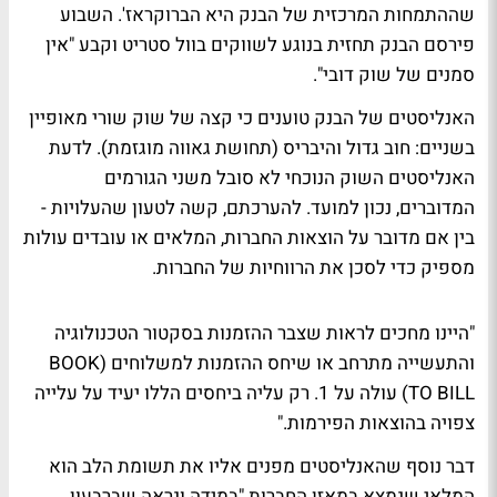
שההתמחות המרכזית של הבנק היא הברוקראז'. השבוע
פירסם הבנק תחזית בנוגע לשווקים בוול סטריט וקבע "אין
סמנים של שוק דובי".
האנליסטים של הבנק טוענים כי קצה של שוק שורי מאופיין
בשניים: חוב גדול והיבריס (תחושת גאווה מוגזמת). לדעת
האנליסטים השוק הנוכחי לא סובל משני הגורמים
המדוברים, נכון למועד. להערכתם, קשה לטעון שהעלויות -
בין אם מדובר על הוצאות החברות, המלאים או עובדים עולות
מספיק כדי לסכן את הרווחיות של החברות.
"היינו מחכים לראות שצבר ההזמנות בסקטור הטכנולוגיה
והתעשייה מתרחב או שיחס ההזמנות למשלוחים (BOOK
TO BILL) עולה על 1. רק עליה ביחסים הללו יעיד על עלייה
צפויה בהוצאות הפירמות."
דבר נוסף שהאנליסטים מפנים אליו את תשומת הלב הוא
המלאי שנמצא במאזן החברות "במידה ונראה שברבעון