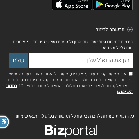
הרשמה לדיוור
הירשם לסיכום היומי של שוק ההון ולמבזקים של ביזפורטל - ניוזלטרים
חובה לכל משקיע
אני מאשר קבלת שני ניוזלטרים, אשר כל אחד מהווה רשימת תפוצה
נפרדת, בנושאים סיכום יומי והתראות חמות וקבלת דיוורים פרסומיים
בדואר אלקטרוני ו/ או באמצעות הסלולר בהתאם למפורט בסעיף 10
בתנאי
השימוש
כל הזכויות שמורות לחברת ביזפורטל תקשורת בע"מ ©
|
תנאי שימוש