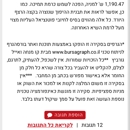
1,190.47 ש' למניה, הפכה לשמש כרמת תמיכה. כמו
כן, אפשר לראות את תבנית ההיפוך שנוצרה בקצה הרצף
היורד. כל אלה מהווים בסיס לחיובי פוטנציאל העליות מצוי
מעל לרמת השיא האחרונה.
*הגרפים בסקירה זו הופקו באמצעות תוכנת ואתר בורסהגרף
לניתוח טכני www.bursagraph.co.il מבית קו מנחה ואייל
גורביץ **כל הזכויות שמורות. אין לשכפל, להעתיק, לתרגם,
לצלם, להקליט או להעביר בכל צורה שהיא כל חלק מן
החומר אלא באישור מפורש בכתב מן המחבר. ***אין
בסקירה זו משום המלצה לקנות או למכור את השוק או
מניות ספציפיות. סקירה זו מוגשת כאינפורמציה טכנית
נוספת העושה זאת פועל על סמך שיקול דעתו בלבד.
הוספת תגובה
12 תגובות
|
לקריאת כל התגובות