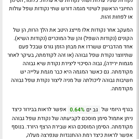
נקודות שפל עולות ושתי נקודות שיא עולות. כלומר, הסימן
החיובי הראשון לשינוי מגמה דורש שתי נקודות שפל עולות
או לפחות זהות.
המעקב אחר נקודות אלו מייצג היטב את הלך הרוח, הן של
הקונים (נקודות השפל) והן של המוכרים (נקודות השיא).
אחד מהדברים ששרדו את מבחן הזמן גורס שבכל פעם
שתיווצר נקודת שפל גבוהה (או זהה לקודמתה, בעיקר לאחר
מגמות ירידה), גבוה הסיכוי ליצירת נקודת שיא גבוהה
מקודמתה. גם כאשר המגמה היא כבר מגמת עלייה יש
חשיבות גבוהה ליכולתה של מניה ליצור נקודת שפל גבוהה
מקודמתה.
בגרף היומי של
אפשר לראות בבירור כיצד
גב ים
0.64%
ניתן אתמול סימן מוסכם לקביעתה של נקודת שפל גבוהה
מקודמתה. הסימן המוסכם הוא שבירת הרצף היורד. בנוסף
אפשר לראות כיצד רמת ההתנגדות שנפרצה מעלה,