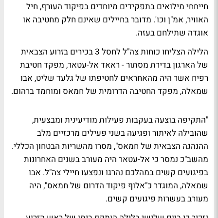
חייחחי מילואים בתפקידים מיוחדים בפיקוד העורף, חיל
האוויר, אמ"ן וכו'. מדובר בחיילים שאינם חלק מחטיבה או
אוגדה שתילחם בעזה.
הלילה הצליחו כוחות צה"ל לחסל 3 בכירים בזרוע הצבאית
של הארגון בדירת מסתור - ראאד אל-עטאר, מפקד חטיבת
רפיח אשר היה מהאחראים לחטיפתו של גלעד שליט, אבו
שמאלה, מפקד החטיבה הדרומית של חמאס ומוחמד ברהום.
"התקיפה בוצעה בעקבות פעילות מודיעינית ומבצעית,
שהובילה לאיתור ופגיעה בשני פעילים מרכזיים מלב
ההנהגה הצבאית של חמאס", מסרו מהשריות הבטחון הכללי.
מהשב"כ נמסר כי אל-עטאר היה מעורב בשנים האחרונות
בפיגועים קשים במהלכם נהרגו ונפצעו חיילי צה"ל. אבו
שמאלה, המוגדר כ"אלוף פיקוד הדרום של חמאס", היה
מעורב בעשרות פיגועים קשים.
נזכיר כי ביום שלישי בלילה הותקף ביתו של ראש הזרוע