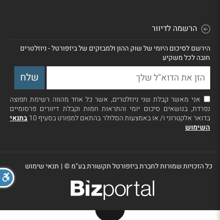
הרשמה לדיוור
הירשם לסיכום היומי של שוק ההון ולמבזקים של ביזפורטל - ניוזלטרים
חובה לכל משקיע
אני מאשר קבלת שני ניוזלטרים, אשר כל אחד מהווה רשימת תפוצה
נפרדת, בנושאים סיכום יומי והתראות חמות וקבלת דיוורים פרסומיים
בדואר אלקטרוני ו/ או באמצעות הסלולר בהתאם למפורט בסעיף 10
בתנאי
השימוש
כל הזכויות שמורות לחברת ביזפורטל תקשורת בע"מ ©
|
תנאי שימוש