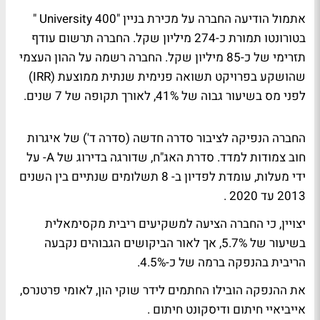
אתמול הודיעה החברה על מכירת בניין "University 400 "
בטורונטו תמורת כ-274 מיליון שקל. החברה תרשום עודף
תזרימי של כ-85 מיליון שקל. החברה רשמה על ההון העצמי
שהושקע בפרויקט תשואה פנימית שנתית ממוצעת (IRR)
לפני מס בשיעור גבוה של 41%, לאורך תקופה של 7 שנים.
החברה הנפיקה לציבור סדרה חדשה (סדרה ד') של איגרות
חוב צמודות למדד. סדרת האג"ח, שדורגה בדירוג של A- על
ידי מעלות, עומדת לפדיון ב- 8 תשלומים שנתיים בין השנים
2013 עד 2020 .
יצויין, כי החברה הציעה למשקיעים ריבית מקסימאלית
בשיעור של 5.7%, אך לאור הביקושים הגבוהים נקבעה
הריבית בהנפקה ברמה של כ-4.5%.
את ההנפקה הובילו החתמים לידר שוקי הון, לאומי פרטנרס,
אייביאיי חיתום ודיסקונט חיתום .