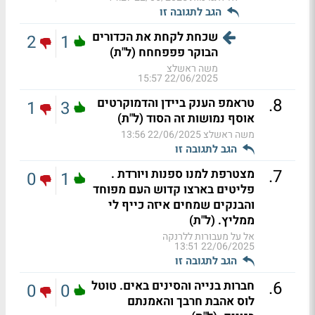
הגב לתגובה זו
שכחת לקחת את הכדורים
2
1
הבוקר פפפחחח (ל"ת)
משה ראשלצ
22/06/2025 15:57
.
8
טראמפ הענק ביידן והדמוקרטים
1
3
אוסף נמושות זה הסוד (ל"ת)
משה ראשלצ
22/06/2025 13:56
הגב לתגובה זו
.
7
מצטרפת למנו ספנות ויורדת .
0
1
פליטים בארצו קדוש העם מפוחד
והבנקים שמחים איזה כייף לי
ממליץ. (ל"ת)
אל על מעבורות ללרנקה
22/06/2025 13:51
הגב לתגובה זו
.
6
חברות בנייה והסינים באים. טוטל
0
0
לוס אהבת חרבך והאמנתם