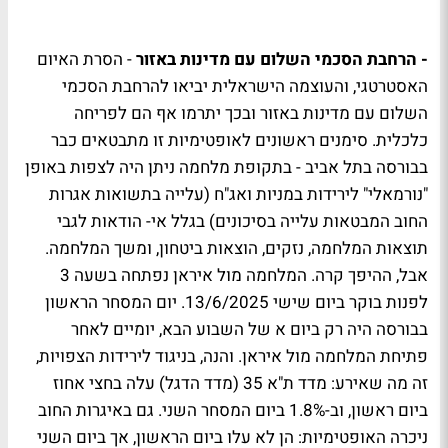
- הרחבת הסכמי השלום עם מדינות באזור
- הסרת האיום
האסטרטגי, והעוצמה הישראלית יביאו להרחבת הסכמי
השלום עם מדינות באזור ובכך יתרמו אף הם לפריחה
כלכלית. סימנים ראשונים לאופטימיות זו מתבטאים כבר
בבורסה בתל אביב - בתקופת מלחמה ניתן היה לצפות באופן
"נורמאלי" לירידות במניות ואג"ח (עלייה בתשואות אגרות
החוב המבטאות עלייה בסיכונים) בגלל אי- הודאות לגבי
תוצאות המלחמה, נזקים, הוצאות ביטחון, ומשך המלחמה.
אבל, ההיפך קרה. המלחמה מול איראן נפתחה בשעה 3
לפנות בוקר ביום שישי 13/6/2025. יום המסחר הראשון
בבורסה היה רק ביום א של השבוע הבא, יומיים לאחר
פתיחת המלחמה מול איראן. והנה, בניגוד לירידות הצפויות,
זה מה שאירע: מדד ת"א 35 (מדד הדגל) עלה בחצי אחוז
ביום ראשון, וב-1.8% ביום המסחר השני. גם באיגרות החוב
ניכרה האופטימיות: הן לא עלו ביום הראשון, אך ביום השני