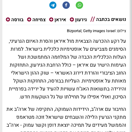
נושאים בכתבה
גירעון
איראן
צמיחה
בורסה
צילום: Bizportal; Getty images Israel
על רקע ההכרעה הצבאית מול איראן והסרת האיום הגרעיני,
הסימנים מצביעים על אופטימיות כלכלית בישראל. למרות
העלות הכלכלית הכבדה של המלחמה המתמשכת ושל
העימות הישיר עם איראן – כולל הרחבת הגירעון, התחזקות
החוב הציבורי והורדת דירוג האשראי – שוק ההון הישראלי
מאותת על אופטימיות. העליות בבורסה, התחזקות השקל
והירידה בתשואות האג"ח עשויות להעיד על ירידה בפרמיית
הסיכון, ואולי אפילו על תחילתו של גל השקעות חדש.
החיבור עם ארה"ב, הידידות העמוקה, התקיפה של ארה"ב את
מתקני הגרעין הלילה והשבחים שישראל זוכה מטראמפ
והממשל מעידים על תמיכה יוצאת דופן וקשר עמוק - ארה"ב