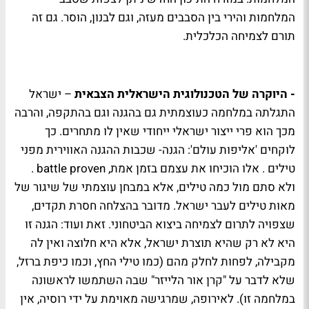
המלחמות והירי בין הסבבים מעזה, וגם לבנון, הוסר. גם זה
תורם לצמיחה הכלכלית.
- היוקרה של הטכנולוגית הישראלית הצבאית
– ישראל
התגלתה במלחמה כעוצמתית גם בהגנה וגם בהתקפה, והרבה
מכך הוא פרי ייצור ישראלי ייחודי שאין לו מתחרים. כך
לוקחים 'אליפות עולם': הגנה- שכבות ההגנה האווירית מפני
טילים . אלו הוכיחו את עצמם בזמן אמת, battle proven .
ולא סתם מול כמה טילים, אלא במבחן עוצמתי של שיגור של
מאות טילים לעבר ישראל. מדובר בהצלחה חסרת תקדים,
שצפויה לתרום לצמיחה ביצוא הביטחוני. זאת ועוד: הגנה זו
היא לא רק שהיא תוצרת ישראל, אלא היא חלוצה ואין לה
מקבילה, לפחות לחלק מהם (כמו טילי החץ, וכמו כיפת ברזל,
שלא לדבר על "קרן אור הלייזר" שבה השתמשו לראשונה
במלחמה זו). לאירופה, שמרגישה מאוימת על ידי רוסיה, אין