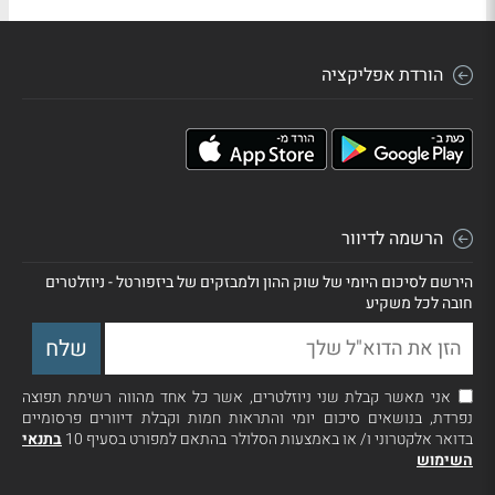
הורדת אפליקציה
הרשמה לדיוור
הירשם לסיכום היומי של שוק ההון ולמבזקים של ביזפורטל - ניוזלטרים
חובה לכל משקיע
אני מאשר קבלת שני ניוזלטרים, אשר כל אחד מהווה רשימת תפוצה
נפרדת, בנושאים סיכום יומי והתראות חמות וקבלת דיוורים פרסומיים
בדואר אלקטרוני ו/ או באמצעות הסלולר בהתאם למפורט בסעיף 10
בתנאי
השימוש