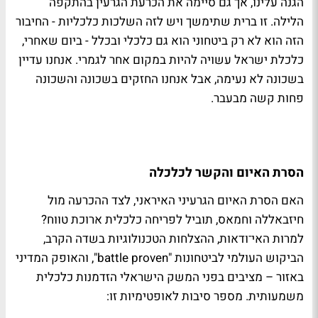
הגנה עלינו, אך גם סיימה את הכרעת הגרעין בהתקפה
הלילה. זו ברית שתימשך ויש לזה השלכות כלכליות - החיבור
הזה הוא לא רק ביטחוני הוא גם כלכלי ובכלל - ביום שאחרי,
כלכלת ישראל עשויה להיות במקום אחר לגמרי. אנחנו עדיין
בשכונה לא נעימה, אבל אנחנו החזקים בשכונה והשכונה
פחות קשה מבעבר.
הסרת האיום והקשר לכלכלה
האם הסרת האיום הגרעיני האיראני, לצד ההכרעה מול
חיזבאללה וחמאס, תוביל לפריחה כלכלית ארוכת טווח?
למרות האי־ודאות, ההצלחות הטכנולוגיות בשדה הקרב,
הביקוש העולמי לביטחונות "battle proven", והאופק המדיני
באזור – מציבים בפני המשק הישראלי הזדמנות כלכלית
משמעותית. מספר סיבות לאופטימיות זו: