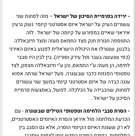
- ירידה בפרמיית הסיכון של ישראל
– מזה לפחות שני
עשורים העיק על ישראל איום אסטרטגי קיומי: נשק גרעין
איראני שאיים במפורש על קיומה של ישראל . לזה
התווספה חגורת חנק מצד החמאס מעזה ומצד חיזבאללה
בלבנון, שנטרלו את היכולת הישראלית לפגוע באיום האירני
(כפי שנעשה בעבר מול עירק וסוריה). בין לבין היו סבבי
לחימה, הן מעזה ע"י החמאס, והן ע"י חיזבאללה מצפון, לצד
טפטופי הפגזות כדבר שבשגרה. מעל ישראל שרתה אפוא
עננה כבדה של איום אסטרטגי קיומי במשך שני עשורים
לפחות, שהכבידה על הכלכלה. למשל, באמצעות פרמיית
הסיכון על ישראל .
- הסרת סבבי הלחימה וטפטופי הטילים שבשגרה
- עם
הכרעת המלחמה מול איראן והסרת האיומים האסטרטגיים,
לא רק שעננת האיום הקיומי הוסרה, אלא גם הסבב בין
המלחמות. במזרח התיכון החדש ניתן לצפות שסבבי