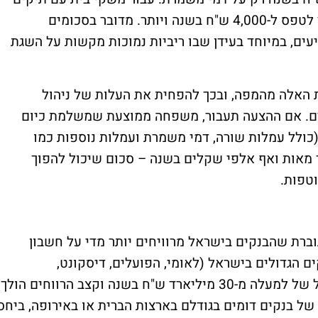
גדולים יותר, כמו 500,000 ש"ח, הסכום עשוי לטפס ל-4,000 ש"ח בשנה ויותר. מדובר בסכומים
, במיוחד בעידן שבו ריביות נמוכות מקשות על השגת
האלה מהמפה, ובכך להפחית את העלות של ניהול
לים. אם ההצעה תעבור, משפחה ממוצעת שמשלמת כיום
ת שונות (כולל עמלות שורה, דמי משמרת ועמלות נוספות כמו
ך מאות ואף אלפי שקלים בשנה – סכום שיכול להפוך
טפות.
ברת שהבנקים בישראל מרוויחים יותר מדי על חשבון
ם הגדולים בישראל (לאומי, הפועלים, דיסקונט,
מזרחי-טפחות ובינלאומי) רשמו רווח נקי כולל של למעלה מ-30 מיליארד ש"ח בשנה וקצב הרווחים הולך
של בנקים דומים בגודלם בארצות הברית או באירופה, ביחס