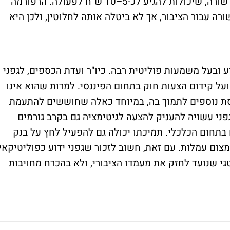
להצטרף למסלול עדיין עשויים לשלם עמלות שורה, שיכולות להגיע לכ-5–10 ש"ח לפעולה. הרפורמה
עבור הציבור, אך לא ביטלה אותה לחלוטין, ולכן היא
ובעל משמעות פוליטית רבה. כיו"ר ועדת הכספים, לגפני
ל קידום הצעות חוק בתחום הפיננסי. למרות שהוא אינו
סת נוספים לתמוך בה, במיוחד כאלה שחוששים להתעמת
פני עשויה להעניק להצעה לגיטימציה גם בקרב גורמים
בתחום הכלכלי. תמיכתו יכולה גם להפעיל לחץ על בנק
ום עמלות. עם זאת, חשוב לזכור שגפני ידוע כפוליטיקאי
גי שנועד לחזק את מעמדו הציבורי, ולא בהכרח מחויבות