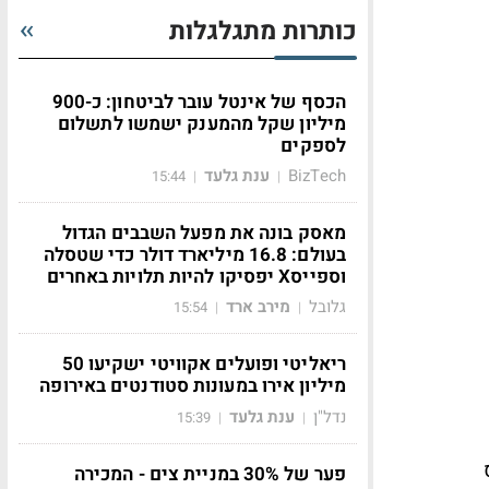
כותרות מתגלגלות
הכסף של אינטל עובר לביטחון: כ-900
מיליון שקל מהמענק ישמשו לתשלום
לספקים
BizTech
ענת גלעד
15:44
|
|
מאסק בונה את מפעל השבבים הגדול
בעולם: 16.8 מיליארד דולר כדי שטסלה
וספייסX יפסיקו להיות תלויות באחרים
גלובל
מירב ארד
15:54
|
|
ריאליטי ופועלים אקוויטי ישקיעו 50
מיליון אירו במעונות סטודנטים באירופה
נדל"ן
ענת גלעד
15:39
|
|
פער של 30% במניית צים - המכירה