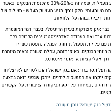
לגודל המשק. חלק ניכר מהרווחים האלה מגיע מעמלות, שמהוות כ-20%-30% מהכנסות הבנקים, כאשר
תח משמעותי. חלק נוסף מגיע מעושק העו"ש - תשלום של
ות וריבית גבוהה על הלוואות.
בר אינן מוצדקות בעידן הדיגיטלי. בעבר, דמי המשמרת
ירות ערך ואת העבודה האדמיניסטרטיבית הכרוכה בכך.
 עם עלויות תפעול זניחות, העמלה נתפסת כשריד
 רווחי הבנקים. באופן דומה, עמלת השורה נראית מיותרת
דרך אפליקציות או אתרי אינטרנט.
ה ועל מסר ברור: אם בנק ישראל והרגולטורים לא יצליחו
ם ייקחו את המושכות לידיים. ייתכן שגפני רואה בהצעה
רח הקטן, במיוחד על רקע הביקורת הציבורית על הקשרים
קאים.
ש? בנק ישראל נותן תשובה