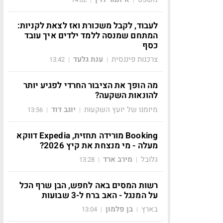
לעבוד, לקבל משכורת ואז לצאת לקניות:
המתחם שמנסה ללמד ילדים איך עובד
כסף
צרכנות פיננסית
ענת גלעד
13:42
|
|
מה הופך את הציבור החרדי לפגיע יותר
להונאות השקעה?
מיומנו של יועץ השקעות
יוגב דוד
13:56
|
|
Booking מורידה תחזית, Expedia דווקא
מעלה - מי מנצחת את קיץ 2026?
גלובל
מירב ארד
13:28
|
|
רשות המסים באה לחפש, הבן שרף הכל
על המנגל - האב ברח ל-3 שבועות
בארץ
בן פלמון
13:04
|
|