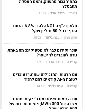
במחיר גבוה מהשוק, והאם העסקה
תתבטל?
גלובל
מירב ארד
15:29
|
|
סלע נדל"ן: ה-NOI עלה ב-6.8%, הרווח
הנקי ירד ל-50 מיליון שקל
שוק ההון
ענת גלעד
15:03
|
|
שכר וקידום כבר לא מספיקים: מה באמת
גורם לעובדים להישאר?
קריירה
מירב ארד
15:10
|
|
עם חרטות: המנכ"לים שפיטרו עובדים
לטובת ה-AI קוראים להם לחזור
קריירה
ענת גלעד
14:47
|
|
ערבה פאוור ואיסט אנרג'י יקימו מתקני
אגירה של 300 MWh; צופות מכירות של
600 מיליון שקל