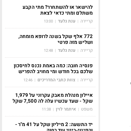
להישאר או להשתחרר? מתי הקבע
משתלם ומתי כדאי לצאת
קריירה
ענת גלעד
13:00
|
|
772 אלף שקל בשנה לרופא מומחה,
ושליש מזה פרטי
קריירה
ענת גלעד
12:48
|
|
פנסיה חובה: כמה באמת נכנס לחיסכון
שלכם בכל חודש ומי מחויב להפריש
קריירה
צוות כתבי המדריכים
12:46
|
|
איילון מנהלת מאבק עקרוני על 1,979
שקל - שעד עכשיו עלה לה 7,500 שקל
משפט
איתמר לוין
11:38
|
|
יד התשעה: 2 מיליון שקל על 41 מ"ר -
והפינוי-בינוי עוד רחוק