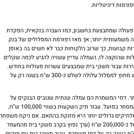
ורמות דיגיטליות.
 פעולה שמתבצעת בחשבון, כמו העברה בנקאית, הפקדת
תה משמעותית יותר, אך מאז רפורמת המסלולים של בנק
ילות שירות קבועות, כך שרוב הלקוחות כבר לא חשים בה באופן
לות שהוקצה לו, העמלה עדיין עשויה להגיע לכמה שקלים
ירות עבור משקי בית שמבצעים עשרות פעולות בחודש.
לדוגמה, משפחה שמבצעת 50 פעולות בחודש מחוץ למסלול עלולה לשלם כ-300 ש"ח בשנה רק על
תר. דמי המשמרת הם עמלה שנתית שגובים הבנקים על
החזקת תיק ניירות ערך, ללא קשר לפעילות המסחר בפועל. עבור תיק השקעות בשווי 100,000 ש"ח,
להגיע לכ-800 ש"ח בשנה, ולתיקים גדולים יותר היא מזנקת בהתאם. אם ניקח משפחה
ישראלית ממוצעת שמחזיקה תיק השקעות של כ-200,000 ש"ח (ערך נפוץ בקרב משקי בית מהמעמד
וני), היא עשויה לשלם כ-1,500-2,000 ש"ח בשנה רק על דמי משמרת. עבור משקי בית עם תיקים