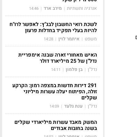
אנרגיה ותשתיות
מירב ארד
14:46
|
|
לשכת רואי החשבון לבג"ץ: לאפשר לרו"ח
להיות בעלי תפקיד בחדלות פרעון
משפט
איתמר לוין
14:28
|
|
האיש מאחורי זארה שבנה אימפריית
נדל"ן של 25 מיליארד דולר
נדל"ן
בן פלמון
14:11
|
|
291 דירות חדשות במצפה רמון: הקרקע
זולה, הפיתוח יעלה עשרות מיליוני
שקלים
נדל"ן
ענת גלעד
14:09
|
|
המשק מאבד עשרות מיליארדי שקלים
בשנה בחובות אבודים
משפט
איתמר לוין
14:02
|
|