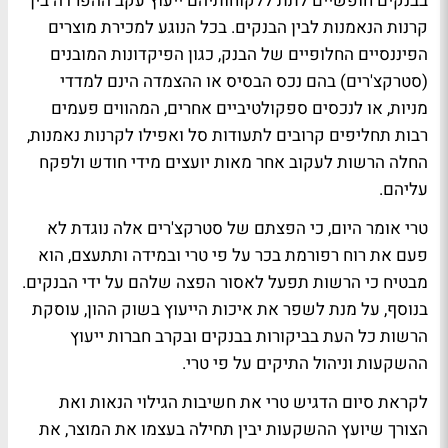
בבנקים חופשיים לתת ללקוחותיהם ייעוץ עקב ההפרדה בין
קרנות הנאמנות לבין הבנקים. בכל הנוגע למכירת מוצרים
הפיננסיים החלופיים של הבנק, כגון הפיקדונות המובנים
(סטרקצ'רים) בהם נכס הבסיס או ההצמדה הינם למדדי
מניות, או לנכסים ספקולטיביים אחרים, המהווים פעמים
רבות תחליפים קרובים לתעודות סל ואפילו לקרנות נאמנות,
החלה הרשות לעקוב אחר מאות יועצים מידי חודש ולפקח
עליהם.
טרי אומר היום, כי הפצתם של סטרקצ'רים אלה נוגדת לא
פעם את רוח רפורמת בכר על פי טרי ובמידה ותתעצם, הוא
מבטיח כי הרשות תפעל לאסור הפצה שלהם על ידי הבנקים.
בנוסף, על מנת לשפר את איכות הייעוץ בשוק ההון, עוסקת
הרשות כל העת בביקורות בבנקים ובקרב חברות ייעוץ
ההשקעות וניהול התיקים על פי טרי.
לקראת סיום הדגיש טרי את חשיבות הגילוי הנאות ואת
הצורך שיועץ ההשקעות יבין תחילה בעצמו את המוצר, את