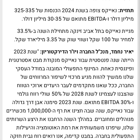
תחזית:
נאייקס צופה בשנת 2024 הכנסות של 325-335
מיליון דולר ו-EBITDA מתואם של 30-35 מיליון דולר.
מניית נאייקס בתל אביב זינקה מתחילת השנה ב-33.5%
למחיר של 100 שקל ושווי שוק של 3.35 מיליארד שקל.
יאיר נחמד, מנכ"ל החברה ויו"ר הדירקטוריון:
"שנת 2023
הייתה שנה פנטסטית עבור נאייקס מנקודת מבט אסטרטגית
ופיננסית כאחת. המינוף התפעולי המובנה במודל העסקי
שלנו ממשיך להוות מניע מרכזי לשיפור המרווחים של
החברה, ככל שאנו מתקדמים לעבר היעדים ארוכי הטווח
שהצבנו לעצמינו לשנת 2028 של 50% שולי רווח גולמי
ו-30% EBITDA מתואם. שנת 2023 סימנה אבן דרך גדולה
עבור נאייקס, שנה שבה חצינו את רף ה-1,000,000 מכשירים
מנוהלים ומחוברים. במהלך השנה הרחבנו את היצע השרותים
שלנו, שיפרנו משמעותית את רמת האוטומציה והיעילות
התפעולית בחברה. במבט קדימה, אנו רואים רוח גבית חזקה