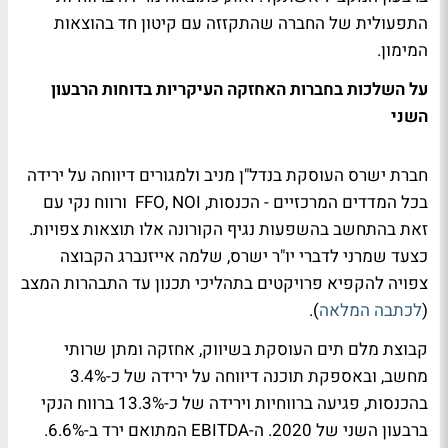
התפעולית של החברה שהתקזזה עם קיטון חד בהוצאות
המימון.
על השלכות בחברות האחזקה העיקריות בדוחות הרבעון
השני
חברת ישרס העוסקת בנדל"ן מניב ולמגורים דיווחה על ירידה
בכל המדדים המרכזיים - הכנסות, FFO, NOI ורווח נקי עם
זאת בהתחשב בהשפעות נגיף הקורונה אלו תוצאות צפויות.
כצעד שמרני לדברי יו"ר ישרס, שלמה אייזנברג הקבוצה
צפויה להקפיא פרויקטים בתהליכי תכנון עד התבהרות המצב
(
לכתבה המלאה
).
קבוצת מלם תים העוסקת בשיווק, אחזקה ומתן שרותי
מחשב, ובאספקת תוכנה דיווחה על ירידה של כ-3.4%
בהכנסות, פגיעה ברווחיות וירידה של כ-13.3% ברווח הנקי
ברבעון השני של 2020. ה-EBITDA המתואם ירד ב-6.6%.