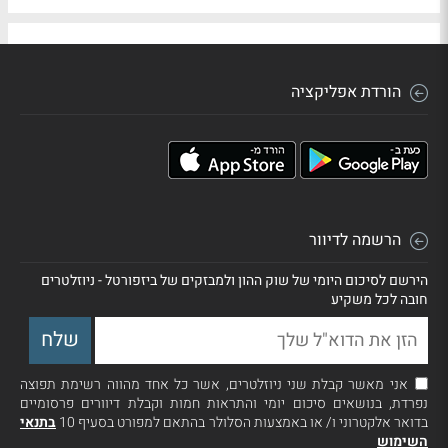
הורדת אפליקציה
הרשמה לדיוור
הירשם לסיכום היומי של שוק ההון ולמבזקים של ביזפורטל - ניוזלטרים
חובה לכל משקיע
אני מאשר קבלת שני ניוזלטרים, אשר כל אחד מהווה רשימת תפוצה
נפרדת, בנושאים סיכום יומי והתראות חמות וקבלת דיוורים פרסומיים
בדואר אלקטרוני ו/ או באמצעות הסלולר בהתאם למפורט בסעיף 10
בתנאי
השימוש