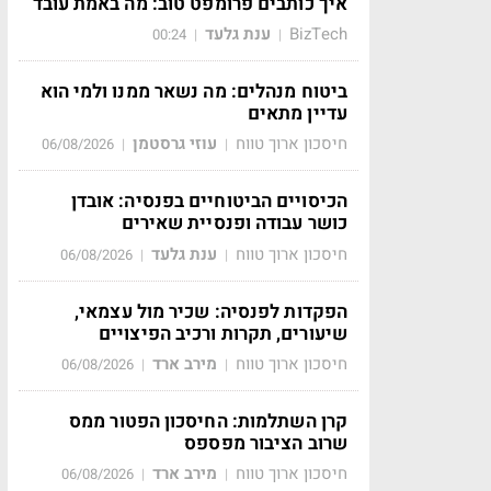
איך כותבים פרומפט טוב: מה באמת עובד
BizTech
ענת גלעד
00:24
|
|
ביטוח מנהלים: מה נשאר ממנו ולמי הוא
עדיין מתאים
חיסכון ארוך טווח
עוזי גרסטמן
06/08/2026
|
|
הכיסויים הביטוחיים בפנסיה: אובדן
כושר עבודה ופנסיית שאירים
חיסכון ארוך טווח
ענת גלעד
06/08/2026
|
|
הפקדות לפנסיה: שכיר מול עצמאי,
שיעורים, תקרות ורכיב הפיצויים
חיסכון ארוך טווח
מירב ארד
06/08/2026
|
|
קרן השתלמות: החיסכון הפטור ממס
שרוב הציבור מפספס
חיסכון ארוך טווח
מירב ארד
06/08/2026
|
|