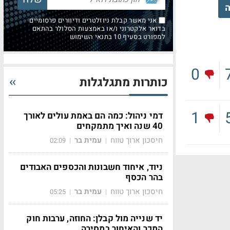
ה
אני מאשר קבלת ניוזלטרים ודיוורים פרסומיים
בדואר אלקטרוני ו/או באמצעות הסלולר בהתאם
למפורט בסעיף 10 בתנאי השימוש
0
כותרות מתגלגלות
1
דמי ניהול: כמה הם באמת עולים לאורך
40 שנה ואיך מתמקחים
חיסכון ארוך טווח
עמית בר
02:09
|
|
ניוד, איחוד חשבונות והכספים האבודים
בהר הכסף
חיסכון ארוך טווח
עמית בר
05:25
|
|
יד שנייה מול קבלן: החוזה, ערבות חוק
המכר והאיחור במסירה