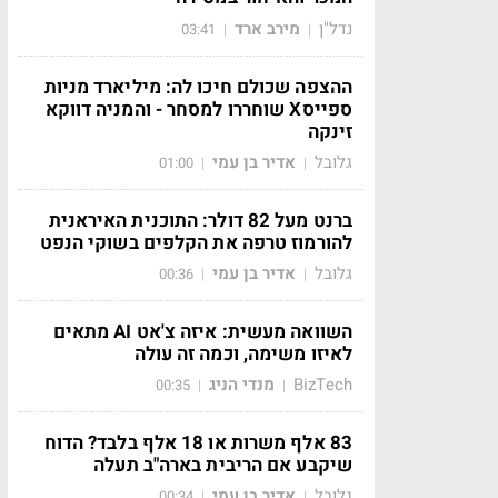
נדל"ן
מירב ארד
03:41
|
|
ההצפה שכולם חיכו לה: מיליארד מניות
ספייסX שוחררו למסחר - והמניה דווקא
זינקה
גלובל
אדיר בן עמי
01:00
|
|
ברנט מעל 82 דולר: התוכנית האיראנית
להורמוז טרפה את הקלפים בשוקי הנפט
גלובל
אדיר בן עמי
00:36
|
|
השוואה מעשית: איזה צ'אט AI מתאים
לאיזו משימה, וכמה זה עולה
BizTech
מנדי הניג
00:35
|
|
83 אלף משרות או 18 אלף בלבד? הדוח
שיקבע אם הריבית בארה"ב תעלה
גלובל
אדיר בן עמי
00:34
|
|