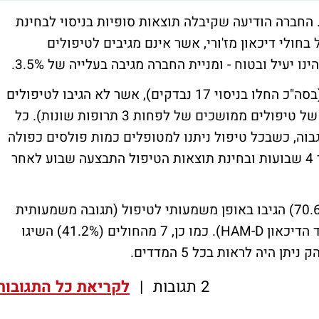
י. החברה הודיעה שקיבלה תוצאות סופיות בניסוי לבחינת
חולי דיכאון מז'ורי, אשר אינם מגיבים לטיפולים
 יעיל ובטוח - ומניית החברה מגיבה בעלייה של 3.5%.
תוצאות הניסוי התקבלו ביחס ל- 15 נבדקים (בסה"כ החלו בניסוי 17 נבדקים), אשר לא הגיבו לטיפולים
תרופתיים שונים באפיזודה הנוכחית (כישלון של טיפולים ממושכים של לפחות 3 תרופות שונות). כל
 בשבוע בתדר גבוה, כשבכל טיפול ניתנו למטופלים כמות פולסים כפולה
מזו שניתנה במחקרים קודמים. הטיפול נמשך 4 שבועות ובחינת תוצאות הטיפול התבצעה שבוע לאחר
תוצאות הניסוי מראות כי 12 מהחולים (או 70.6%) הגיבו באופן משמעותי לטיפול (תגובה משמעותית
לטיפול מוגדרת כירידה של לפחות 50% במדד הדיכאון HAM-D). כמו כן, 7 מהחולים (41.2%) השיגו
 היה לראות בכל 5 המדדים.
2 תגובות
|
לקריאת כל התגובות