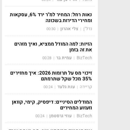
נאות רחל: המחיר למ"ר ירד 6%, עסקאות
ומחירי הדירות בשכונה
נדל"ן
צלי אהרון
00:30
|
|
הזיות: למה המודל ממציא, ואיך מזהים
את זה בזמן
BizTech
עמית בר
00:28
|
|
זיכוי מס על תרומות 2026: איך מחזירים
35% מכל שקל שתרמתם
קריירה
ענת גלעד
00:24
|
|
המודלים הסיניים: דיפסיק, קימי, קוואן
וזעזוע המחירים
BizTech
עוזי גרסטמן
00:24
|
|