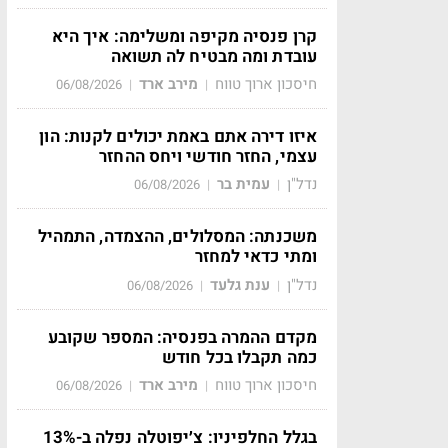
קרן פנסיה מקיפה ומשלימה: איך היא
עובדת ומה מבטיח לה תשואה
חיסכון ארוך טווח
מירב ארד
06/08/2026
|
|
איזו דירה אתם באמת יכולים לקנות: הון
עצמי, החזר חודשי ויחס ההחזר
נדל"ן
עמית בר
06/08/2026
|
|
משכנתה: המסלולים, ההצמדה, התמהיל
ומתי כדאי למחזר
נדל"ן
ענת גלעד
06/08/2026
|
|
מקדם ההמרה בפנסיה: המספר שקובע
כמה תקבלו בכל חודש
חיסכון ארוך טווח
מירב ארד
06/08/2026
|
|
בגלל החלפיניו: צ׳יפוטלה נפלה ב-13%