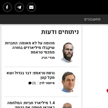
מחשבונים
ניתוחים ודעות
מהומה על לא מאומה: החברות
שיקבלו מיליארדים בחזרה
ממכסי טראמפ
מנדי הניג
גרסת טראמפ: דבר בגדול ושא
מקל קטן
|
איתמר לוין
(3)
1.4 מיליארד חביות: המלחמה
באיראן חשפה את הנשק