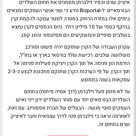
איציק שרם וכפיר זילברמן מסמנים את תחום השלדים
הבורסאיים. ל-Bizportal נודע כי שני אנשי העסקים נמצאים
בימים אלו במזרח הרחוק במטרה לסגור עסקה להקמת קרן
בהיקף כספי של 10 מיליון דולר. גיוס הכספים לקרן נמצא
בשלבים סופיים והמשקיעים הם מסינגפור והונג קונג.
עקרון העבודה של הקרן שתוקם יהיה פשוט ומורכב
משלושה שלבים. רכישת שלד בורסאי בארץ או בחו"ל,
הזרמת הון פנימה אל תוך הקרן ויציקת פעילות פנימה אל
תוך הקרן. על פי הערכות הקרן שתוקם מתכננת לבצע כ-2-3
עסקאות בשנה בממוצע.
עד לא מזמן פעל זילברמן (דרך אסיה פיתוח) בתחום
השלדים הבורסאים יחד עם סוחר השלדים ירון ייני ואיש
העסקים מוטי מנשה - הבעלים של חברת אפסווינג. עם זאת,
לאחרונה נראה כי זילברמן פנה לדרך עצמאית וחבר לאיציק
שרם בתחום זה.