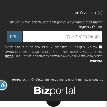
הרשמה לדיוור
הירשם לסיכום היומי של שוק ההון ולמבזקים של ביזפורטל - ניוזלטרים
חובה לכל משקיע
אני מאשר קבלת שני ניוזלטרים, אשר כל אחד מהווה רשימת תפוצה
נפרדת, בנושאים סיכום יומי והתראות חמות וקבלת דיוורים פרסומיים
בדואר אלקטרוני ו/ או באמצעות הסלולר בהתאם למפורט בסעיף 10
בתנאי
השימוש
כל הזכויות שמורות לחברת ביזפורטל תקשורת בע"מ ©
|
תנאי שימוש