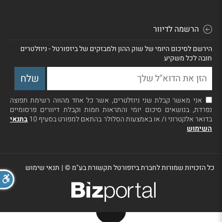
הרשמה לדיוור
הירשם לסיכום היומי של שוק ההון ולמבזקים של ביזפורטל - ניוזלטרים
חובה לכל משקיע
אני מאשר קבלת שני ניוזלטרים, אשר כל אחד מהווה רשימת תפוצה
נפרדת, בנושאים סיכום יומי והתראות חמות וקבלת דיוורים פרסומיים
בדואר אלקטרוני ו/ או באמצעות הסלולר בהתאם למפורט בסעיף 10
בתנאי
השימוש
כל הזכויות שמורות לחברת ביזפורטל תקשורת בע"מ ©
|
תנאי שימוש