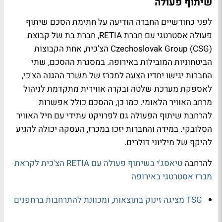
שיתוף פעולה
לפני כחודשיים החברה הודיעה על חתימת הסכם שיתוף
פעולה אסטרטגי עם חברת RETIA, חברת בת של קבוצת
Czechoslovak Group (CSG) הצ'כית, אחת הקבוצות
הביטחוניות המובילות באירופה. במסגרת ההסכם, שתי
החברות יגישו יחדיו הצעה למכרז של משרד ההגנה הצ'כי,
לאספקת מערכת שלטה ובקרה אווירית מתקדמת לניהול
מרחב האוויר הלאומי. כמו כן, ההסכם כולל אפשרות
להרחבת שיתוף הפעולה גם לפרויקט עתידי עם חיל האוויר
הסלובקי. במידה והחברות יזכו במכרז, העסקה יכולה להגיע
להיקף של מיליוני דולרים.
להרחבה
טיאסג'י בשיתוף פעולה עם RETIA הצ'כית לקראת
מכרז אסטרטגי באירופה
TSG מציגה זינוק בתוצאות, ומכוונת להתרחבות ברחפנים