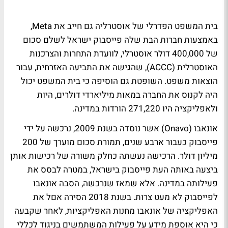
בית המשפט הפדרלי של אוסטרליה גם חייב את Meta,
באמצעות חברות הבת שלה פייסבוק ישראל לשלם סכום
של 400,000 דולר אוסטרלי, לוועדת התחרות והצרכנות
האוסטרלית (ACCC), שהגישה את התביעה האזרחית, עבור
הוצאות משפט. השופטת גם הוסיפה כי בית המשפט יכול
היה לקנוס את החברה במאות מיליארדי דולרים, היות
ולאפליקציה היו 271,220 הורדות במדינה.
אונאבו (Onavo) אשר נוסדה בשנת 2009, נרכשה על ידי
פייסבוק כעבור ארבע שנים, תמורת סכום מוערך של 200
מיליון דולר. הרכישה נעשתה כחלק משורה של רכישות אותן
ביצעה באותה העת פייסבוק בישראל, במטרה לבסס את
פעילותה במדינה. אלא שמאז שנרכשה, הסבה אונאבו
לפייסבוק לא מעט צרות. בשנת 2018 הסירה אםל את
האפליקציה של אונאבו מחנות האפליקציות, לאחר שקבעה
כי היא אוספת מידע על פעילות המשתמשים בניגוד לכללי