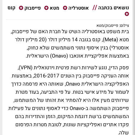
נושאים בכתבה
קנס
אוסטרליה
מטא
פייסבוק
צילום: פייסבוק/מטא
בית משפט באוסטרליה השיט על חברת האם של פייסבוק,
מטא (Meta), קנס בגובה 14 מיליון דולר (20 מיליון דולר
אוסטרלי) בגין איסוף נתוני משתמשים שלא כחוק,
באמצעות אפליקציית אונאבו (Onavo) הישראלית.
פסק הדין, נוגע לשירות רשת פרטית וירטואלית (VPN),
אותה העניקה פייסבוק בין השנים 2016-2017, באמצעות
האפליקציה הישראלית Onavo, שאותה היא פרסמה כדרך
לשמור על מידע אישי בטוח. על פי התביעה, בעוד מטרת
שירותים מעין אלו היא להסתיר את זהותו של המשתמש,
פייסבוק השתמשה ב-Onavo כדי לאסוף נתונים על פעילות
המשתמשים ברשת דוגמת המיקום, הזמן והתדירות בהם
פקדו אתרים ואפליקציות שונות, לטובת מטרות הפרסום
שלה.