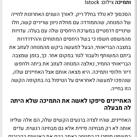
ותמיכה
צילום: Istock
הסכסוך לא נולד בחלל ריק. לאורך השנים האחרונות לחייה
של המנוחה, שהתמודדה עם מחלת ניוון שרירים קשה, חלו
שינויים דרמטיים במערכת היחסים שלה עם בעלה. עדויות
מהמשפט חשפו כי בשל היחסים המתוחים וההידרדרות
במצבה הבריאותי, הבעל למעשה ביקש מהמנוחה לעזוב את
ביתם המשותף ולעבור לגור במקום אחר. כך, בזמן שמצבה
הבריאותי החמיר, נאלצה המנוחה לעזוב את ביתה ולחפש
דיור חלופי ותמיכה. היא מצאה אותם אצל האחיינים שלה,
שנהפכו למעשה לאחראים על הטיפול בה בתקופה הקשה
הזו בחייה.
האחיינים סיפקו לאשה את התמיכה שלא היתה
לה מבעלה
האחיינים, שהיו לצדה ברגעים הקשים שלה, הם אלה שליוו
אותה לא רק מבחינה פיזית אלא גם מבחינה רגשית. עדים
במשפט סיפרו כי המנוחה ראתה בהם את האנשים הקרובים