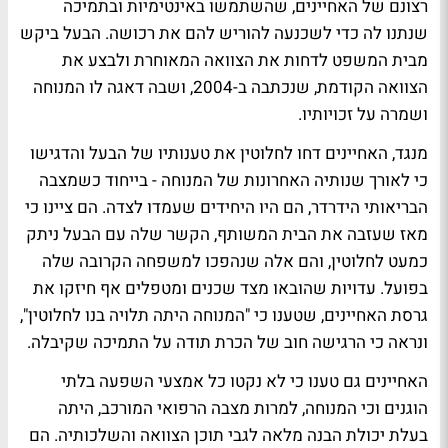
רצונם של האחיינים, שהשתמשו באינטימיות ובתמיכה
שנתנו לה כדי לשכנעה להוריש להם את רכושה. הבעל ביקש
מבית המשפט לדחות את הצוואה המאוחרת ולבצע את
הצוואה הקודמת, שנכתבה ב-2004, ושבה דאגה לו המנוחה
ושמרה על זכויותיו.
מנגד, האחיינים דחו לחלוטין את טענותיו של הבעל והדגישו
כי לאורך שנותיה האחרונות של המנוחה - בייחוד כשמצבה
הבריאותי הידרדר, הם היו היחידים שעמדו לצדה. הם ציינו כי
מאז שעזבה את הבית המשותף, הקשר שלה עם הבעל ניתק
כמעט לחלוטין, והם אלה שנהפכו למשפחה הקרובה שלה
בפועל. עדויות שהובאו מצד שכנים ומטפלים אף חיזקו את
גרסת האחיינים, שטענו כי "המנוחה היתה תלויה בנו לחלוטין",
ונראה כי הרגישה חוב של הכרת תודה על התמיכה שקיבלה.
האחיינים גם טענו כי לא נקטו כל אמצעי השפעה בלתי
הוגנים וכי המנוחה, למרות מצבה הרפואי המורכב, היתה
בעלת יכולת הבנה מלאה לגבי תוכן הצוואה והשלכותיה. הם