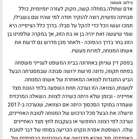
צילום: Istock
אדם שחולה במחלה קשה, וזקוק לעזרה יומיומית, כולל
מבחינה נפשית, רוצה להוקיר תודה למי שהיו שם בשבילו,
תמכו ועשו הכל כדי להקל על סבלו. בדרך כלל הציפייה היא
שמי שיעשה זאת יהיה בן או בת הזוג, אך במקרה שלפנינו בן
הזוג בחר בדרך ההפוכה - ולאחר מכן מדרש גם לרשת את
אשתו המנוחה, למרות מעשיו.
בפסק דין שניתן באחרונה בבית המשפט לענייני משפחה
בפתח תקווה, נדונה פרשת ירושה סבוכה שבמסגרתה הבעל
הביע התנגדות לצוואה המאוחרת של אשתו המנוחה.
לטענתו, הצוואה הזו נערכה תחת השפעה בלתי הוגנת מצד
אחייניה - ובזמן שלא היתה כשירה לצוות. השאלה המרכזית
שעמדה במוקד הסכסוך היתה אם הצוואה, שנערכה ב-2017
ונישלה את הבעל מכל הרכוש של המנוחה לטובת האחיינים,
נערכה לפי רצונה החופשי או בעקבות לחץ מצד האחיינים
שלה. השופטת אפרת ונקרט הכריעה בסופו של דבר לטובת
האחיינים, תוך שהיא מדגישה את העקרונות הבסיסיים של