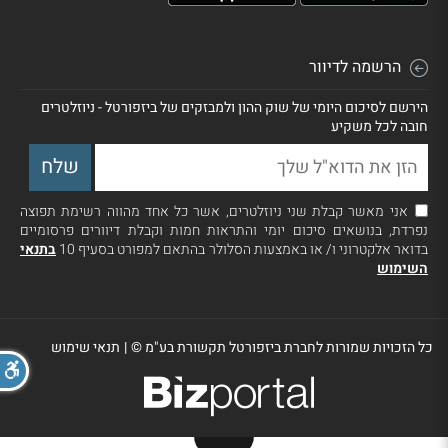
הרשמה לדיוור
הירשם לסיכום היומי של שוק ההון ולמבזקים של ביזפורטל - ניוזלטרים
חובה לכל משקיע
אני מאשר קבלת שני ניוזלטרים, אשר כל אחד מהווה רשימת תפוצה
נפרדת, בנושאים סיכום יומי והתראות חמות וקבלת דיוורים פרסומיים
בדואר אלקטרוני ו/ או באמצעות הסלולר בהתאם למפורט בסעיף 10
בתנאי
השימוש
כל הזכויות שמורות לחברת ביזפורטל תקשורת בע"מ ©
|
תנאי שימוש