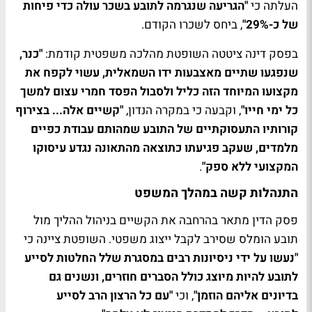
העלתה כי
"הגריעה שנגרמה לתובע בשכר עולה כדי פיחות
של כ-29%"
, ביחס לשכרו הקודם.
בפסק דינה ציטטה השופטת מהלכה משפטית קודמת:
"כנר,
שנפגעו שתיים מאצבעות ידו השמאלית, עשוי לקפח את
מקצועו המיוחד הזה כליל ולסבול הפסד חמרי עצום למשך
כל ימי חייו"
, וקבעה כי במקרה הנדון,
"קשיים אלה... בצירוף
קורותיו התעסוקתיים של התובע שמהותם עבודת כפיים
מלמדים, שעקב פגיעתו כתוצאה מהתאונה נגדע עיסוקו
המקצועי ללא ספק"
.
התנהלות קשה במהלך המשפט
פסק הדין מתאר בהרחבה את הקשיים בניהול ההליך מול
תובע הומלס שסירב לקבל ייצוג משפטי. השופטת ציינה כי
"נעשו על ידי ניסיונות רבים במסגרת שלל החלטות לסייע
לתובע להיות מיוצג כולל הסברים חוזרים, ונשנים גם
בדיונים אליהם הוזמן"
, וכי
"עם כל הרצון הרב לסייע