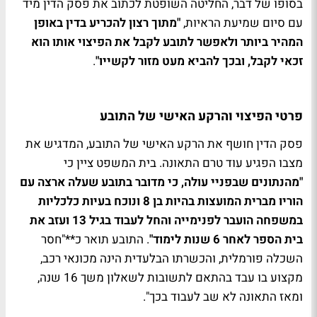
בסופו של דבר, החליטה השופטת לכתוב את פסק הדין מיד
עם סיום שמיעת הראיות,
"מתוך רצון להכריע בדין באופן
המהיר ביותר ולאפשר לתובע לקבל את הפיצוי אותו הוא
זכאי לקבל, ובכך להביא מעט מזור לקשייו"
.
פרטי הפיצוי והרקע האישי של התובע
פסק הדין חושף את הרקע האישי של התובע, המדגיש את
מצבו הפגיע עוד טרם התאונה. בית המשפט ציין כי
"מהנתונים שבפניי עולה, כי מדובר בתובע שעלה ארצה עם
הוריו מברית המועצות בהיות בן 8 ונוכח בעיות כלכליות
במשפחה הועבר לפנימייה והחל לעבוד בגיל 13 ועזב את
בית הספר לאחר 6 שנות לימוד"
. התובע תואר כ**"חסר
השכלה פורמלית, והכשרתו הבלעדית הינה מכונאי רכב,
מקצוע בו עבד בהתאם לתשובות לשאלון משך 16 שנה,
ומאז התאונה לא שב לעבוד בכך".