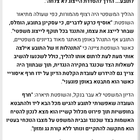
לתובע... הדרך להסדרת הייצוג לא צלחה"
.
ההליך המשפטי היה רצוף מהמורות, כפי שעולה מתיאור
השופטת:
"אוסיף כרקע לדברים, כי עסקינן בתובע, הומלס,
שבחר לייצג את עצמו, והתנגד בכל תוקף לייצוג משפטי"
.
התובע אף התנהל באופן מאתגר מאוד בדיונים משפטיים,
כאשר השופטת ציינה כי
"התנהלות זו של התובע אילצה
אותי מעת לעת לרתום אותו להליך, כולל לשכנעו להשיב
לשאלות הצד שכנגד בחקירה הנגדית, תוך שבתווך היה
צריך גם להידרש לעובדת הקלטת הדיון על ידו חרף איסוריי
כאשר הוא מתבטא באופן פוגעני"
.
הדיון המשפטי לא עבר בנקל, והשופטת תיארה:
"חרף
העובדה שאפשרתי לתובע להגיש מכל הבא ליד ולהתבטא
בחופשיות תוך פירוט מכלול קשייו הוא מצא לנכון להטיח
האשמות בצד שכנגד ובבית המשפט על מצבו הנוכחי בעטיו
הוא מתקשה להתקיים ונותר ללא קורת גג ומזון"
.