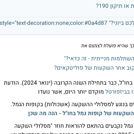
תיקון 190?
קופות הגמל להשקעה - מה עשתה הקופה שלכם ביוני?" style="text-decoration:none;color:#0a4d87
 כך שהיא פועלת לצמצם את
שתלמות מנייתית - זה כדאי?"
קוב אחר השקעות של פוליטקאים?
החשיפה של החוסכים בקופות הגמל לנכסים בחו"ל, כבר בתחילת השנה הקרובה (ינואר 2024). הודעת
 בביזפורטל
מוקדם יותר היום, אשר נועדו
 בנוגע למסלולי ההשקעה (אשכולות) בקופות הגמל.
שקעות של קופות גמל בחו"ל - הנה מה שכן
גמל נקבעים בהתאם להוראות חוזר "מסלולי השקעה