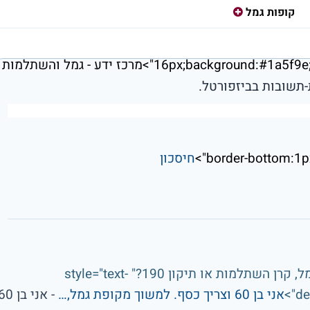
קופות גמל
16px;backg">מרכז ידע - גמל והשתלמות
תשובות בביזפורטל.
חיסכון
title="אני בן 60 וצריך כסף. למשוך מקופת גמל, קרן השתלמות או תיקון 190?" style="text-
de
אני בן 60 וצריך כסף. למשוך מקופת גמל,…
- אני בן 60