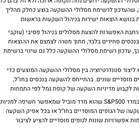
מסלולי ההשקעה ידועים מזה תקופה ארוכה ולא חל בהם כל
ת, שהעדכון לרשימת מסלולי ההשקעה בוצע כחלק מהליך
ת בנושא הוצאות ישירות בניהול השקעות בראשות
, הרחבת האפשרות להצעת מסלולים בניהול פסיבי (עוקבי
נכסים סחירים בלבד, מתוך מטרה לצמצם את ההוצאות
ך, עדכון רשימת מסלולי ההשקעה כלל גם שינוי ברשימת
ליצור סטנדרטיזציה בין מסלולי ההשקעה המוצעים כדי
ים מוסדיים שונים. בהתייחס להשקעה בנכסים בחו"ל,
ות לקבוע מדיניות השקעה של קופת גמל לפי התמחות
גיאוגרפית. חריג לכך הוא התמחות בהשקעה במדד S&P500 שהוא מדד מוביל שמאפשר חשיפה למניות
קעה של הגופים המוסדיים בחו"ל או בכל אפיק השקעה
ות אפשרויות שונות לגופים מוסדיים להציע לציבור