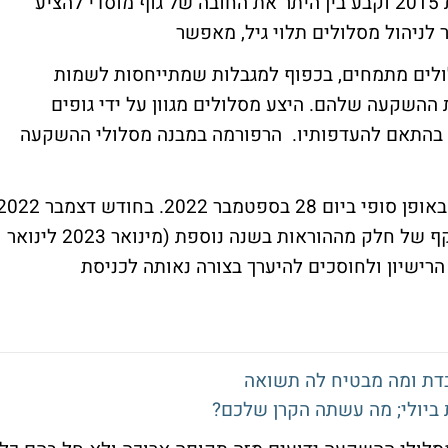
בקופות גמל". חוזר זה פורסם לראשונה בשנת 2015 וקבע בין היתר את החובה של גוף מוסדי להציע
ר לניהול מסלולים תלוי גיל, מאפשר
לולים מתמחים, בכפוף למגבלות שמתייחסות לשמות
 ההשקעה שלהם. היצע מסלולים מגוון על ידי גופים
ך בהתאם להעדפותיו. הרפורמה במבנה מסלולי ההשקעה
צפויה להיכנס לתוקף בינואר 2024, פורסמה באופן סופי ביום 28 בספטמבר 2022. בחודש דצ
רשות שוק ההון דחתה את מועד הכניסה לתוקף של חלק מההוראות בשנה נוספת (מינואר 2023 לינואר
בדת ומה מבטיח לה תשואה
ביולי; מה עשתה הקרן שלכם?