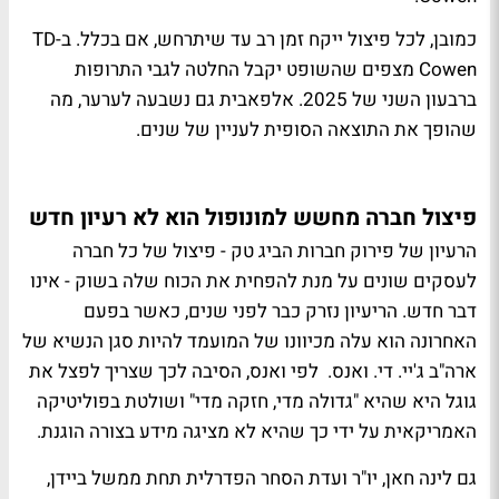
כמובן, לכל פיצול ייקח זמן רב עד שיתרחש, אם בכלל. ב-TD
Cowen מצפים שהשופט יקבל החלטה לגבי התרופות
ברבעון השני של 2025. אלפאבית גם נשבעה לערער, מה
שהופך את התוצאה הסופית לעניין של שנים.
פיצול חברה מחשש למונופול הוא לא רעיון חדש
הרעיון של פירוק חברות הביג טק - פיצול של כל חברה
לעסקים שונים על מנת להפחית את הכוח שלה בשוק - אינו
דבר חדש. הריעיון נזרק כבר לפני שנים, כאשר בפעם
האחרונה הוא עלה מכיוונו של המועמד להיות סגן הנשיא של
ארה"ב ג'יי. די. ואנס. לפי ואנס, הסיבה לכך שצריך לפצל את
גוגל היא שהיא "גדולה מדי, חזקה מדי" ושולטת בפוליטיקה
האמריקאית על ידי כך שהיא לא מציגה מידע בצורה הוגנת.
גם לינה חאן, יו"ר ועדת הסחר הפדרלית תחת ממשל ביידן,