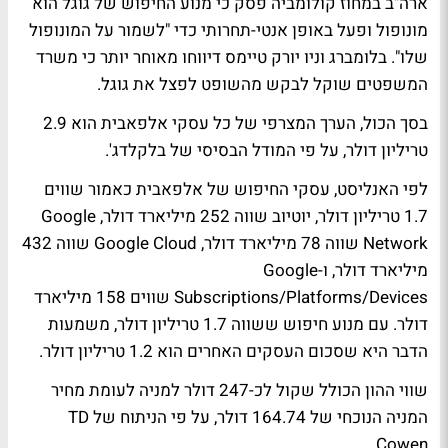
ארה"ב במחוז קולומביה פסק כי מנוע החיפוש של גוגל הוא
מונופול ופעל באופן אנטי-תחרותי כדי "לשמור על המונופול
שלו". בלומברג וניו יורק טיימס דיווחו מאוחר יותר כי משרד
המשפטים שוקל לבקש מהשופט לפצל את גוגל.
בסך הכול, הערך המצרפי של כל עסקי אלפאבית הוא 2.9
טריליון דולר, על פי המודל הבסיסי של בלקלדג'.
לפי האנליסט, עסקי החיפוש של אלפאבית כאמור שווים
1.7 טריליון דולר, יוטיוב שווה 252 מיליארד דולר, Google
Network שווה 78 מיליארד דולר, Google Cloud שווה 432
מיליארד דולר, ו-Google
Subscriptions/Platforms/Devices שווים 158 מיליארד
דולר. עם מנוע חיפוש ששווה 1.7 טריליון דולר, משמעות
הדבר היא שסכום העסקים האחרים הוא 1.2 טריליון דולר.
שווי ההון הכולל שקול לכ-247 דולר למניה לעומת מחיר
המניה הנוכחי של 164.74 דולר, על פי הניתוח של TD
Cowen.