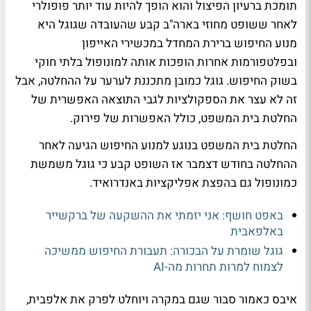
תומכת ברעיון הפיצול והוא הופך להיות עוד יותר פופולרי
לאחר ששופט מחוזי בארה"ב קבע שהעובדה שגוגל היא
מנוע החיפוש ברירת המחדל במכשירי האייפון
ובפלטפורמות אחרות הופכות אותה למונופול בלתי חוקי
בשוק החיפוש. גוגל כמובן מתכננת לערער על ההחלטה, אבל
זה לא עצר את הספקולציות לגבי התוצאה האפשרית של
החלטת בית המשפט, כולל האפשרות של פירוק.
החלטת בית המשפט בנוגע למנוע החיפוש הגיעה לאחר
ההחלטה בחודש דצמבר אז השופט קבע כי גוגל משמשת
כמונופול גם בהפצת אפליקציות באנדרואיד.
באפט חושף: אני יזמתי את ההשקעה של ברקשייר
באלפאבית
גוגל שומרת על הבכורה: תעבורת החיפוש ממשיכה
לצמוח למרות תחרות מה-AI
איבס כאמור סבור שגם במקרה ויוחלט לפרק את אלפבית,