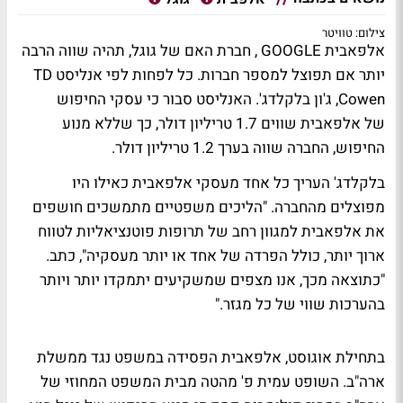
צילום: טוויטר
אלפאבית GOOGLE , חברת האם של גוגל, תהיה שווה הרבה
יותר אם תפוצל למספר חברות. כל לפחות לפי אנליסט TD
Cowen, ג'ון בלקלדג'. האנליסט סבור כי עסקי החיפוש
של אלפאבית שווים 1.7 טריליון דולר, כך שללא מנוע
החיפוש, החברה שווה בערך 1.2 טריליון דולר.
בלקלדג' העריך כל אחד מעסקי אלפאבית כאילו היו
מפוצלים מהחברה. "הליכים משפטיים מתמשכים חושפים
את אלפאבית למגוון רחב של תרופות פוטנציאליות לטווח
ארוך יותר, כולל הפרדה של אחד או יותר מעסקיה", כתב.
"כתוצאה מכך, אנו מצפים שמשקיעים יתמקדו יותר ויותר
בהערכות שווי של כל מגזר."
בתחילת אוגוסט, אלפאבית הפסידה במשפט נגד ממשלת
ארה"ב. השופט עמית פ' מהטה מבית המשפט המחוזי של