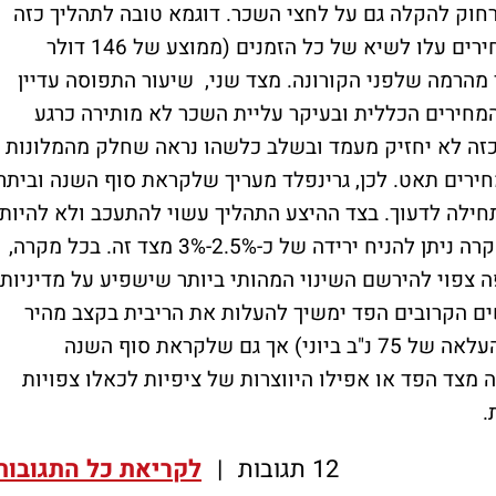
חוק להקלה גם על לחצי השכר. דוגמא טובה לתהליך כזה
ניתן לראות בענף המלונאות בארה"ב, שם המחירים עלו לשיא של כל הזמנים (ממוצע של 146 דולר
נן נסיעה), 10.9% גבוה יותר מהרמה שלפני הקורונה. מצד שני, שיעור התפוסה עדיין
 עליית המחירים הכללית ובעיקר עליית השכר לא מותירה כרגע
 כזה לא יחזיק מעמד ובשלב כלשהו נראה שחלק מהמלונות
מחירים תאט. לכן, גרינפלד מעריך שלקראת סוף השנה וביתר
ינפלציה מתחילה לדעוך. בצד ההיצע התהליך עשוי להתעכב ולא להיות
מהיר וחד כפי שהערכנו קודם לכן אבל בכל מקרה ניתן להניח ירידה של כ-2.5%-3% מצד זה. בכל מקרה,
 צפוי להירשם השינוי המהותי ביותר שישפיע על מדיניות
ם הקרובים הפד ימשיך להעלות את הריבית בקצב מהיר
מאוד (50 נ"ב ביום רביעי והסתברות גבוהה להעלאה של 75 נ"ב ביוני) אך גם שלקראת סוף השנה
ה מצד הפד או אפילו היווצרות של ציפיות לכאלו צפויות
.
12 תגובות
|
לקריאת כל התגובות