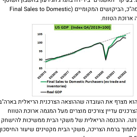
 בעיקר "האשמים" בירידה בתמ"ג הגירעון בחשבון השוטף
(הפרש בין היצוא ליבוא) והירידה במלאים. בסה"כ, הביקושים המקומיים (Final Sales to Domestic
וא מצרף את העובדה שההוצאה הצרכנית הריאלית בארה"ב
רכנים עדיין צורכים מוצרים מעל המגמה ארוכת הטווח
דרגה. ההכנסה הריאלית של משקי הבית ממשיכות להישחק
 לתמוך ברמת הצריכה, משקי הבית מקטינים שיעור החיסכון