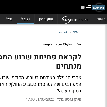
הירשמו
ראשי
שוק ההון
גלובל
נדל"ן
כל הכותרות
ראשי
גלובל
צילום: unsplash.com @bylolo
לקראת פתיחת שבוע המסח
מנתחים
אחרי הנעילה הצורמת בשבוע החולף, שבוע
המעורבים שהתפרסמו בשבוע החולף; האם י
בסוף השנה?
איתן גרסטנפלד
01/05/2022 17:00
|