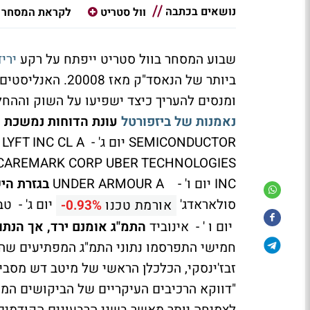
נושאים בכתבה
וול סטריט
לקראת המסחר
שבוע המסחר בוול סטריט ייפתח על רקע
ירי
ביותר של הנאסד"ק
ומנסים להעריך כיצד ישפיעו על השוק וההח
נאמנות של ביזפורטל
עונת הדוחות נמשכת
ה
INC יום ו' - UNDER ARMOUR A
בגזרת הי
סולאראדג'
אורמת טכנו
-0.93%
יום ו ' - אינוביד
התמ"ג אומנם ירד, אך הנתו
חמישי התפרסמו נתוני התמ"ג המפתיעים שהה
זבז'ינסקי, הכלכלן הראשי של מיטב דש מסבי
"דווקא הרכיבים העיקריים של הביקושים המק