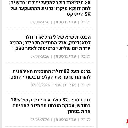
38 מיליארד דולר למפעלי זיכרון חדשים:
למה דווקא מיקרון נהנית מההשקעה של
SK הייניקס
גלובל
עוזי גרסטמן
07/08/2026
|
|
הכנסות שיא של 9 מיליארד דולר
לסאנדיסק, אבל התחזית מכבידה; המניה
יורדת יום שלישי ברציפות לאזור 1,230
גלובל
עוזי גרסטמן
07/08/2026
|
|
ברנט מעל 82 דולר: התוכנית האיראנית
להורמוז טרפה את הקלפים בשוקי הנפט
גלובל
אדיר בן עמי
07/08/2026
|
|
ברנט סביב 82 דולר אחרי זינוק של 18%
בחודש; עסקת הורמוז ממתינה לחתימה
אחת בטהרן
גלובל
עוזי גרסטמן
07/08/2026
|
|