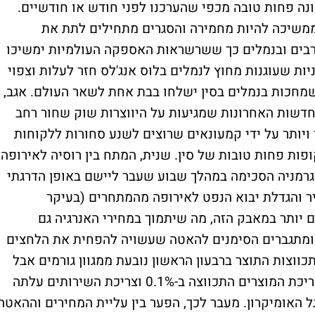
ונה פחות טובה מכפי שהערכנו לפני חודש או חודשיים.
ממשיכה להיות מחמירה והסגרים מתחילים לתת את
רבים ובנמלים כך ששרשראות האספקה העולמיות ימשיכו
ות שעוגנות מחוץ לנמלים בלוס אנג'לס חזר לעלות וצפוי
שמחכות בנמלים בסין ישלחו בבת אחת לשאר העולם. אגב,
חדשות האחרונות שמגיעות על היווצרות שוק שחור רחב
נהיגה בשנחאי נרכשים ב-2000 דולר ויותר על ידי קמעונאים שרוצים לשנע סחורות ללקוחות
ות פחות טובות של סין. שנית, המתח בין רוסיה לאירופה
שגרמניה הסכימה במהלך שבוע שעבר ליישם באופן הדרגתי
ר והגדלת יבוא הנפט לאירופה מהמתחרים (בעיקר
ם יותר במאבק הזה, מה שיתמוך במחירי האנרגיה גם
 ומתגברים הסימנים להאטה שעשויה להפחית את הלחצים
ווצות התוצר ברבעון הראשון נובעת ממגוון גורמים אבל
היא גם מאותתת על ההאטה בביקוש כאשר צריכת המוצרים התכווצה ב-0.1% וצריכת השירותים עלתה
גל האומיקרון. מעבר לכך, הפער בין עליית המחירים וההאטה