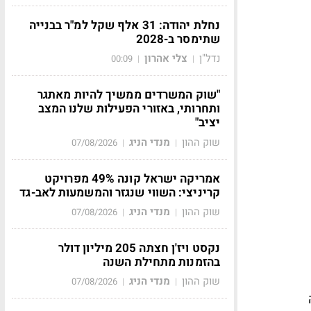
נחלת יהודה: 31 אלף שקל למ"ר בבנייה
שתימסר ב-2028
נדל"ן
צלי אהרון
00:09
|
|
"שוק המשרדים ממשיך להיות מאתגר
ותחרותי, באזורי הפעילות שלנו המצב
יציב"
שוק ההון
מנדי הניג
07/08/2026
|
|
אמריקה ישראל קונה 49% מפרויקט
קריניצי: השווי שנגזר והמשמעות לאב-גד
שוק ההון
מנדי הניג
07/08/2026
|
|
נקסט ויז'ן חצתה 205 מיליון דולר
בהזמנות מתחילת השנה
שוק ההון
מנדי הניג
07/08/2026
|
|