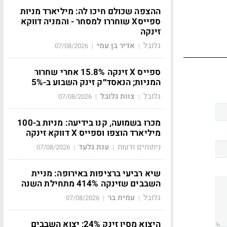
ההצפה שכולם חיכו לה: מיליארד מניות
ספייסX שוחררו למסחר - והמניה דווקא
זינקה
גלובל
אדיר בן עמי
07/08/2026
|
|
ספייס X זינקה 15.8% אחרי שחרור
המניות; הנאסד״ק זינק השבוע ב-5%
גלובל
צוות גלובל
07/08/2026
|
|
מכרו בשמועה, קנו בידיעה: מניות ב-100
מיליארד הוצפו וספייס X דווקא זינקה
ניתוחים ודעות
ענת גלעד
07/08/2026
|
|
שיא רביעי ברציפות באירופה: מניית
השבבים שזינקה 414% מתחילת השנה
גלובל
עמית בר
07/08/2026
|
|
היצוא מסין זינק 24%; יצוא השבבים