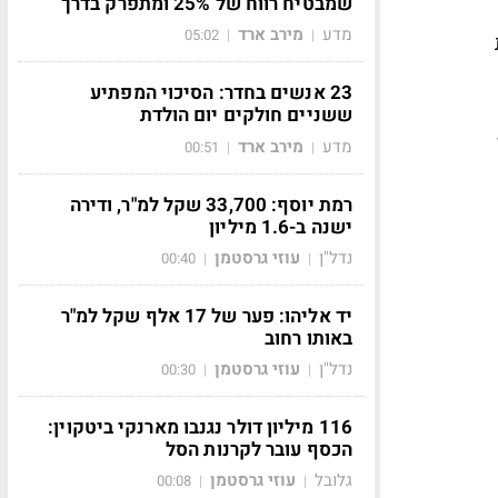
שמבטיח רווח של 25% ומתפרק בדרך
מדע
מירב ארד
05:02
|
|
23 אנשים בחדר: הסיכוי המפתיע
ששניים חולקים יום הולדת
מדע
מירב ארד
00:51
|
|
רמת יוסף: 33,700 שקל למ"ר, ודירה
ישנה ב-1.6 מיליון
נדל"ן
עוזי גרסטמן
00:40
|
|
יד אליהו: פער של 17 אלף שקל למ"ר
באותו רחוב
נדל"ן
עוזי גרסטמן
00:30
|
|
116 מיליון דולר נגנבו מארנקי ביטקוין:
הכסף עובר לקרנות הסל
גלובל
עוזי גרסטמן
00:08
|
|