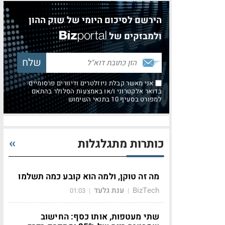
הירשם לסיכום היומי של שוק ההון
ולמבזקים של
אני מאשר קבלת ניוזלטרים ודיוורים פרסומיים
בדואר אלקטרוני ו/או באמצעות הסלולר בהתאם
למפורט בסעיף 10 בתנאי השימוש
כותרות מתגלגלות
מה זה טוקן, ולמה הוא קובע כמה תשלמו
BizTech
ענת גלעד
01:03
|
|
שתי מעטפות, אותו כסף: החישוב