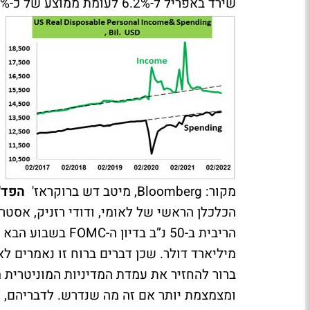
שירד באפריל ל-6.2% לעומת ממוצע של כ-7.5% בשנתיים שקדמו למגפה.
מקור: Bloomberg, מיטב דש ברוקראז'
הפד'
הכלכלן הראשי של לאומי, ודודי רזניק, אסטרט
מיליארד דולר. שכן דברים ברוח זו נאמרים לאח
ברור להחזיר את עמדת המדיניות המוניטרית 
ומצמצמת יותר אם זה מה שנדרש. לדבריהם, "