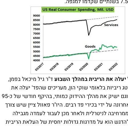
 יעלה את הריבית במהלך השבוע
ד"ר גיל מיכאל בפמן,
ג ריביות בלאומי שוקי הון, מעריכים שהפד' יעלה את
הריבית ב-50 נ”ב בדיון ה-FOMC בשבוע הבא וגם ישיק את מהלך ההידוק כמותי, בהיקף חודשי של כ-95
רונה על ידי בכירי פד רבים. היו"ר פאוול ציין שיש צורך
ממרחיבה לניטרלית ולאחר מכן לעבור לעמדה מגבילה
הדגש הוא על מדרגות גדולות יחסית של העלאת הריבית