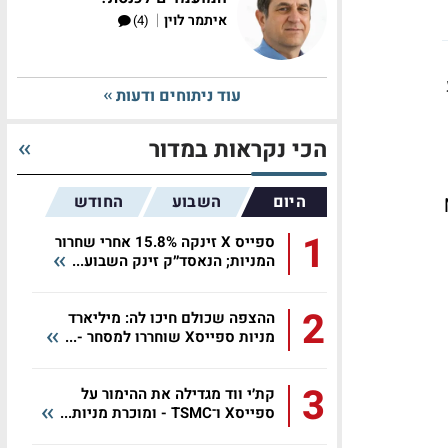
|
איתמר לוין
(4)
עוד ניתוחים ודעות
הכי נקראות במדור
היום
השבוע
החודש
MOD
1
ספייס X זינקה 15.8% אחרי שחרור
המניות; הנאסד״ק זינק השבוע...
2
ההצפה שכולם חיכו לה: מיליארד
מניות ספייסX שוחררו למסחר -...
3
קת׳י ווד מגדילה את ההימור על
ספייסX ו־TSMC - ומוכרת מניות...