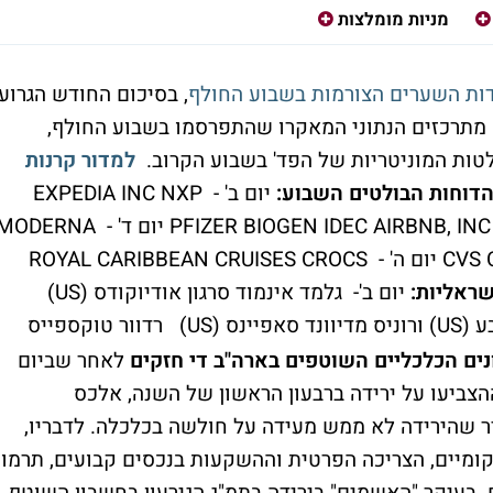
מניות מומלצות
דות השערים הצורמות בשבוע החולף
, בסיכום החודש הגרוע
 מאז 20008. האנליסטים מתרכזים הנתוני המאקרו שהתפרסמו בשבוע החולף,
לטות המוניטריות של הפד' בשבוע הקרוב.
למדור קרנות
דוחות הבולטים השבוע:
יום ב' - EXPEDIA INC NXP
SEMICONDUCTOR יום ג' - PFIZER BIOGEN IDEC AIRBNB, INC LYFT INC CL A יום ד' - ERNA
CVS CAREMARK CORP UBER TECHNOLOGIES יום ה' - ROYAL CARIBBEAN CRUISES CROCS
שראליות:
יום ב'- גלמד אינמוד סרגון אודיוקודס (US)
יום ג' - טבע (US) ורוניס מדיוונד סאפיינס (US) רדוור טוקספייס
נים הכלכליים השוטפים בארה"ב די חזקים
לאחר שביום
צביעו על ירידה ברבעון הראשון של השנה, אלכס
ר שהירידה לא ממש מעידה על חולשה בכלכלה. לדבריו,
ומיים, הצריכה הפרטית וההשקעות בנכסים קבועים, תרמו