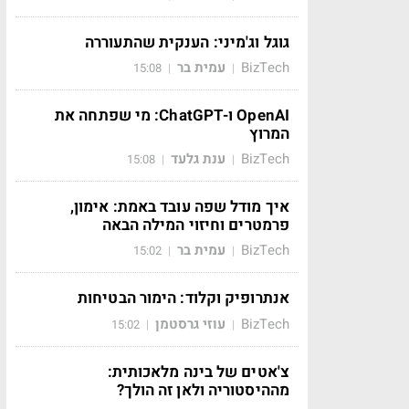
גוגל וג'מיני: הענקית שהתעוררה
BizTech
עמית בר
15:08
|
|
OpenAI ו-ChatGPT: מי שפתחה את
המרוץ
BizTech
ענת גלעד
15:08
|
|
איך מודל שפה עובד באמת: אימון,
פרמטרים וחיזוי המילה הבאה
BizTech
עמית בר
15:02
|
|
אנתרופיק וקלוד: הימור הבטיחות
BizTech
עוזי גרסטמן
15:02
|
|
צ'אטים של בינה מלאכותית:
מההיסטוריה ולאן זה הולך?