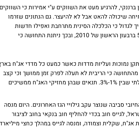
ן ברננקי, להרגיע מעט את השווקים ע"י אמירות כי השווקים
מיחה שיכולה להאט אבל לא להיעצר. גם הנתונים שזרמו
יך לגדול כי הכלכלה הסינית מתרחבת ואפילו חדשות
כלכליות חיוביות מיפן. זו צמחה בקצב של 5% ברבעון הראשון של 2010, ובכך ניתנת התחושה כי
קן נמוכות ועליות מדדות כאשר כמעט כל מדדי אג"ח בארץ
מהתחושה כי הריבית לא תעלה לפרק זמן ממושך וכי קצב
האינפלציה ימשיך להיות בטווח היעד הממשלתי שבין 1%-3%. תנאים שבהן מחזיקי האג"ח ממשיכים
ובי סביבה שנוצר עקב גילויי הגז האחרונים. היום מנסה
ל, לגייס חוב בכדי להחליף חוב בנקאי בחוב לציבור
אג"ח, שקלית וצמודה, ומנסה לגייס במהלך כחצי מיליארד