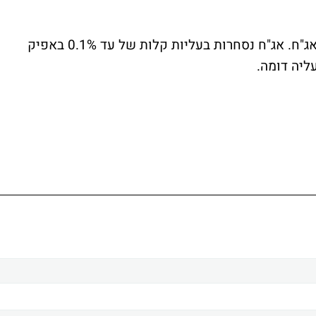
כפי שהיה בכל השבוע, גם היום רגוע בשוק האג"ח. אג"ח נסחרות בעליות קלות של עד 0.1% באפיק
ליה דומה.