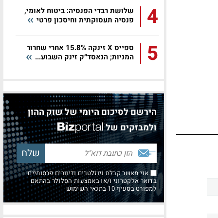
4
שלושת רבדי הפנסיה: ביטוח לאומי,
פנסיה תעסוקתית וחיסכון פרטי
5
ספייס X זינקה 15.8% אחרי שחרור
המניות; הנאסד״ק זינק השבוע...
הירשם לסיכום היומי של שוק ההון
ולמבזקים של
אני מאשר קבלת ניוזלטרים ודיוורים פרסומיים
בדואר אלקטרוני ו/או באמצעות הסלולר בהתאם
למפורט בסעיף 10 בתנאי השימוש