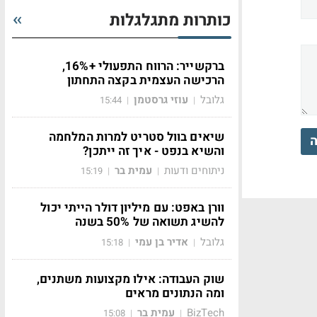
כותרות מתגלגלות
ברקשייר: הרווח התפעולי +16%,
הרכישה העצמית בקצה התחתון
גלובל
עוזי גרסטמן
15:44
|
|
שיאים בוול סטריט למרות המלחמה
ה
והשיא בנפט - איך זה ייתכן?
ניתוחים ודעות
עמית בר
15:19
|
|
וורן באפט: עם מיליון דולר הייתי יכול
להשיג תשואה של 50% בשנה
גלובל
אדיר בן עמי
15:18
|
|
שוק העבודה: אילו מקצועות משתנים,
ומה הנתונים מראים
BizTech
עמית בר
15:08
|
|