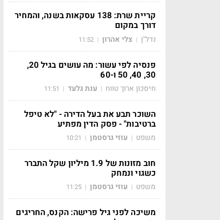
קריית שרת: 138 עסקאות בשנה, והמחיר
דורך במקום
נדל"ן
צלי אהרון
11:52
|
|
פנסיה לפי עשור: מה עושים בגיל 20,
30, 40, 50 ו-60
חיסכון ארוך טווח
ענת גלעד
11:51
|
|
השוכר תבע את בעל הדירה - "לא טיפל
ברטיבות" - פסק הדין מפתיע
משפט
עוזי גרסטמן
10:21
|
|
חוב מזונות של 1.9 מיליון שקל התברר
כשגוי ונמחק
משפט
עוזי גרסטמן
11:25
|
|
משיכה לפני גיל פרישה: הקנס, החריגים