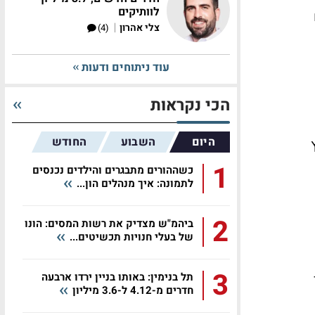
לוותיקים
|
צלי אהרון
(4)
עוד ניתוחים ודעות
הכי נקראות
היום
השבוע
החודש
1
כשההורים מתבגרים והילדים נכנסים
לתמונה: איך מנהלים הון...
2
ביהמ"ש מצדיק את רשות המסים: הונו
של בעלי חנויות תכשיטים...
3
תל בנימין: באותו בניין ירדו ארבעה
חדרים מ-4.12 ל-3.6 מיליון