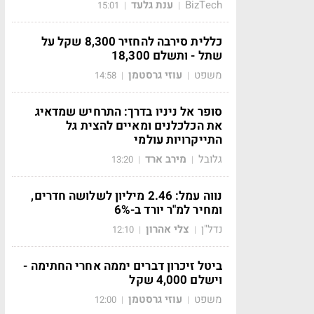
BizTech
ענת גלעד
15:01
|
|
כללית סירבה להחזיר 8,300 שקל על
שתל - ותשלם 18,300
משפט
עוזי גרסטמן
14:58
|
|
סופר אל ניניו בדרך: התרחיש שמדאיג
את הכלכלנים ומאיים להצית גל
התייקרויות עולמי
גלובל
מירב ארד
13:20
|
|
נווה עמל: 2.46 מיליון לשלושה חדרים,
ומחיר למ"ר יורד ב-6%
נדל"ן
צלי אהרון
12:10
|
|
ביטל זיכרון דברים יממה אחרי החתימה -
וישלם 4,000 שקל
משפט
עוזי גרסטמן
12:00
|
|