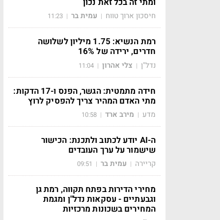
ומתי זה בכל זאת נכון
חיסכון ארוך טווח
עמית בר
11:23
|
|
רמת הנשיא: 1.75 מיליון לשלושה
חדרים, ירידה של 16%
נדל"ן
צלי אהרון
11:04
|
|
חידה מתמטית: הגשר, הפנס ו-17 הדקות:
מתי האדם המהיר צריך להפסיק לרוץ
מדע
מירב ארד
10:58
|
|
ה-AI יודע לכתוב ולתכנת: הכישור
שישמור על ערך העובדים
קריירה
עמית בר
09:51
|
|
מחירי הדירות בפתח תקווה, רמת גן
וגבעתיים - עסקאות נדל"ן ומגמת
המחירים בשכונות מרכזיות